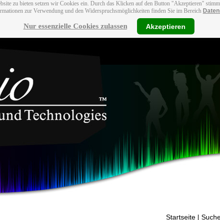
bsite zu bieten setzen wir Cookies ein. Durch das Klicken auf den Button "Akzeptieren" stim
ormationen zur Verwendung und den Widerspruchsmöglichkeiten finden Sie im Bereich
Daten
Nur essenzielle Cookies zulassen
Akzeptieren
Startseite
| Suche