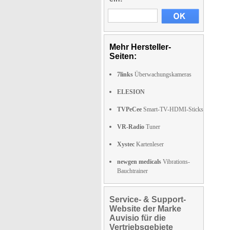
Mehr Hersteller-
Seiten:
7links
Überwachungskameras
ELESION
TVPeCee
Smart-TV-HDMI-Sticks
VR-Radio
Tuner
Xystec
Kartenleser
newgen medicals
Vibrations-
Bauchtrainer
Service- & Support-
Website der Marke
Auvisio für die
Vertriebsgebiete