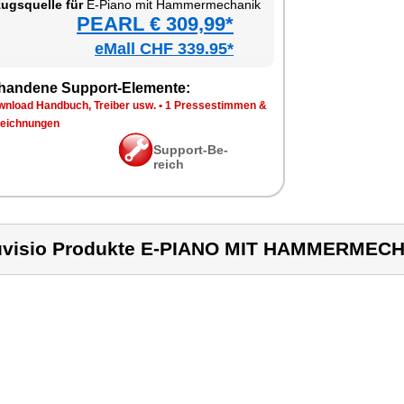
zugs­quel­le für
E-Pia­no mit Ham­mer­me­cha­nik
PEARL € 309,99*
eMall CHF 339.95*
han­de­ne Sup­port-Ele­men­te:
n­load Hand­buch, Trei­ber usw.
•
1 Pres­se­stim­men &
eich­nun­gen
Sup­port-Be­
reich
visio Produkte E-PIANO MIT HAMMERMEC