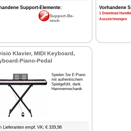
han­de­ne Sup­port-Ele­men­te:
Vor­han­de­ne S
1 Down­load Hand­bu
Sup­port-Be­
Aus­zeich­nun­gen
reich
vi­sio Kla­vier, MI­DI Key­board,
­board-Pia­no-Pe­dal
Spie­len Sie E-Pia­no
mit au­then­ti­schem
Spiel­ge­fühl, dank
Ham­mer­me­cha­nik
 Lie­fe­ran­ten empf. VK: € 339,98