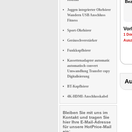
Be­
Joggen integrierter Ohrhörer
Wandern USB Anschluss
Fitness
Vor­
Sport-Ohrhörer
1 Dow
Geräuschverstärker
Aus­z
Funkkopfhörer
Kassettenadapter automatic
automatisch convert
Umwandlung Transfer copy
Digitalisierung
Au
BT-Kopfhörer
4K-HDMI-Anschlusskabel
Bleiben Sie mit uns im
Kontakt und tragen Sie
hier Ihre E-Mail-Adresse
für unsere HotPrice-Mail
ein: