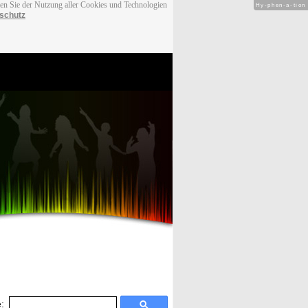
men Sie der Nutzung aller Cookies und Technologien
Hy-phen-a-tion
schutz
: