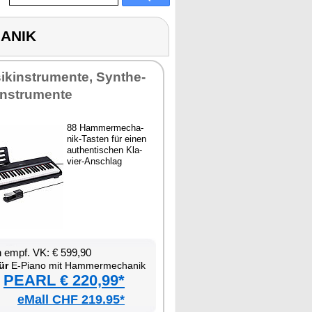
HANIK
ik­in­stru­men­te, Syn­the­
knstru­men­te
88 Ham­mer­me­cha­
nik-Tas­ten für ei­nen
au­then­ti­schen Kla­
vier-An­schlag
en empf. VK: € 599,90
ür
E-Pia­no mit Ham­mer­me­cha­nik
PEARL € 220,99*
eMall CHF 219.95*