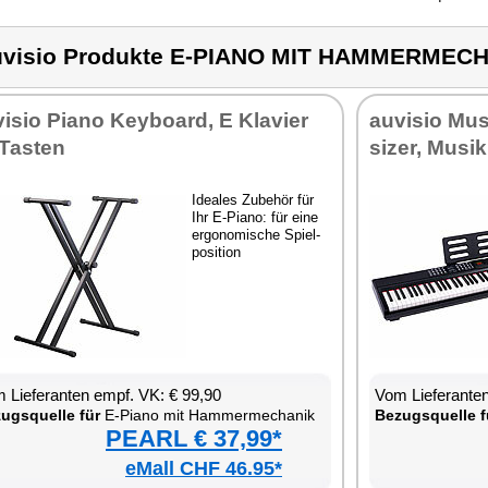
visio Produkte E-PIANO MIT HAMMERMEC
vi­sio Pia­no Key­board, E Kla­vier
au­vi­sio Mu­s
Tas­ten
si­zer, Mu­si
Idea­les Zu­be­hör für
Ihr E-Pia­no: für ei­ne
er­go­no­mi­sche Spiel­
po­si­ti­on
 Lie­fe­ran­ten empf. VK: € 99,90
Vom Lie­fe­ran­t
zugs­quel­le für
E-Pia­no mit Ham­mer­me­cha­nik
Be­zugs­quel­le f
PEARL € 37,99*
eMall CHF 46.95*