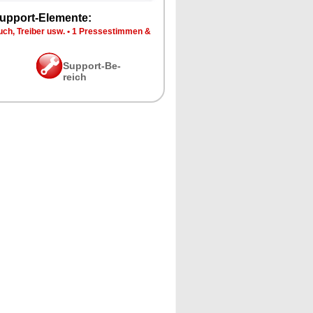
up­port-Ele­men­te:
ch, Trei­ber usw.
•
1 Pres­se­stim­men &
Sup­port-Be­
reich