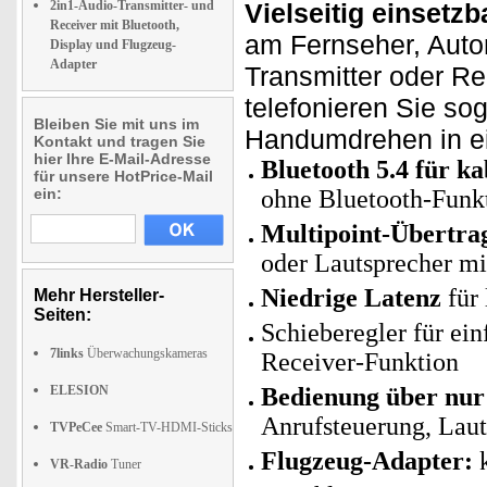
2in1-Audio-Transmitter- und
Vielseitig einsetzb
Receiver mit Bluetooth,
am Fernseher, Autor
Display und Flugzeug-
Adapter
Transmitter oder Re
telefonieren Sie so
Bleiben Sie mit uns im
Handumdrehen in ei
Kontakt und tragen Sie
hier Ihre E-Mail-Adresse
Bluetooth 5.4 für k
für unsere HotPrice-Mail
ein:
ohne Bluetooth-Funkt
Multipoint-Übertra
oder Lautsprecher mi
Niedrige Latenz
für
Mehr Hersteller-
Seiten:
Schieberegler für ei
7links
Überwachungskameras
Receiver-Funktion
ELESION
Bedienung über nur 
Anrufsteuerung, Lau
TVPeCee
Smart-TV-HDMI-Sticks
Flugzeug-Adapter:
k
VR-Radio
Tuner