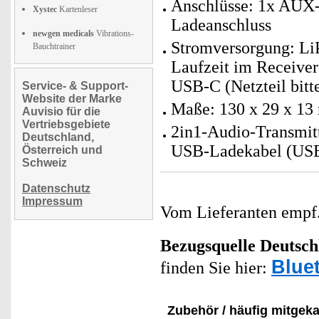
Anschlüsse: 1x AUX-
Xystec
Kartenleser
Ladeanschluss
newgen medicals
Vibrations-
Stromversorgung: Li
Bauchtrainer
Laufzeit im Receiver
USB-C (Netzteil bitte
Service- & Support-
Website der Marke
Maße: 130 x 29 x 13
Auvisio für die
Vertriebsgebiete
2in1-Audio-Transmitt
Deutschland,
USB-Ladekabel (USB
Österreich und
Schweiz
Datenschutz
Impressum
Vom Lieferanten emp
Bezugsquelle
Deutsch
Blue
finden Sie hier:
Zubehör / häufig mitgeka