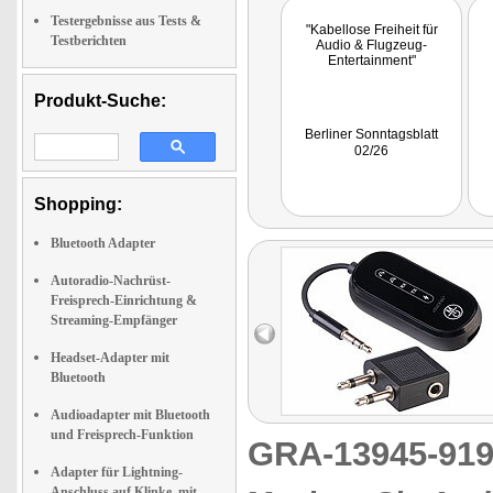
Testergebnisse aus Tests &
"Kabellose Freiheit für
Testberichten
Audio & Flugzeug-
Entertainment"
Produkt-Suche:
Berliner Sonntagsblatt
02/26
Shopping:
Bluetooth Adapter
Autoradio-Nachrüst-
Freisprech-Einrichtung &
Streaming-Empfänger
Headset-Adapter mit
Bluetooth
Audioadapter mit Bluetooth
und Freisprech-Funktion
GRA-13945-9
Adapter für Lightning-
Anschluss auf Klinke, mit