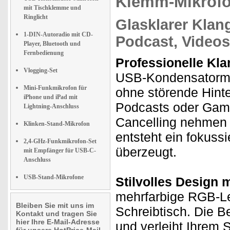
Klemm-Mikrof
mit Tischklemme und
Ringlicht
Glasklarer Klan
1-DIN-Autoradio mit CD-
Podcast, Videos
Player, Bluetooth und
Fernbedienung
Professionelle Kla
Vlogging-Set
USB-Kondensatormikr
Mini-Funkmikrofon für
ohne störende Hinte
iPhone und iPad mit
Podcasts oder Gami
Lightning-Anschluss
Cancelling nehmen 
Klinken-Stand-Mikrofon
entsteht ein fokuss
2,4-GHz-Funkmikrofon-Set
überzeugt.
mit Empfänger für USB-C-
Anschluss
USB-Stand-Mikrofone
Stilvolles Design
mehrfarbige RGB-Leu
Bleiben Sie mit uns im
Schreibtisch. Die B
Kontakt und tragen Sie
hier Ihre E-Mail-Adresse
und verleiht Ihrem S