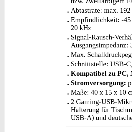
bzw. zweifarbigem F
Abtastrate: max. 192
Empfindlichkeit: -45
20 kHz
Signal-Rausch-Verhäl
Ausgangsimpedanz: 
Max. Schalldruckpege
Schnittstelle: USB-C
Kompatibel zu PC, 
Stromversorgung:
p
Maße: 40 x 15 x 10 
2 Gaming-USB-Mikrof
Halterung für Tisch
USB-A) und deutsche