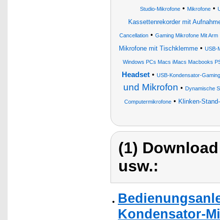
•
•
Studio-Mikrofone
Mikrofone
Kassettenrekorder mit Aufnahm
•
Cancellation
Gaming Mikrofone Mit Arm
•
Mikrofone mit Tischklemme
USB-M
Windows PCs Macs iMacs Macbooks PS4
•
Headset
USB-Kondensator-Gaming-
und Mikrofon
•
Dynamische St
•
Klinken-Stand
Computermikrofone
(1) Download
usw.:
Bedienungsanle
Kondensator-Mi