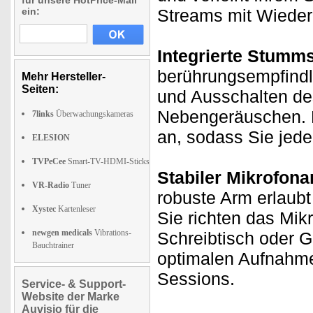
für unsere HotPrice-Mail
ein:
Streams mit Wieder
Integrierte Stummsc
berührungsempfindli
Mehr Hersteller-
Seiten:
und Ausschalten des
Nebengeräuschen. D
7links
Überwachungskameras
an, sodass Sie jede
ELESION
TVPeCee
Smart-TV-HDMI-Sticks
Stabiler Mikrofon
VR-Radio
Tuner
robuste Arm erlaubt
Xystec
Kartenleser
Sie richten das Mik
newgen medicals
Vibrations-
Schreibtisch oder G
Bauchtrainer
optimalen Aufnahme
Sessions.
Service- & Support-
Website der Marke
Auvisio für die