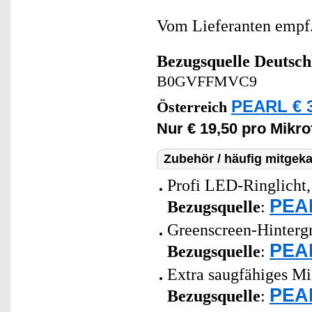
Vom Lieferanten emp
Bezugsquelle
Deutsch
B0GVFFMVC9
PEARL € 3
Österreich
Nur € 19,50 pro Mikro
Zubehör / häufig mitgeka
Profi LED-Ringlicht,
PEAR
Bezugsquelle
:
Greenscreen-Hintergr
PEAR
Bezugsquelle
:
Extra saugfähiges Mi
PEAR
Bezugsquelle
: