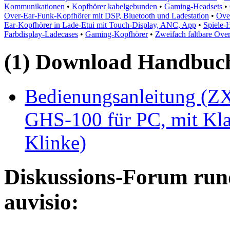
Kommunikationen
•
Kopfhörer kabelgebunden
•
Gaming-Headsets
•
Over-Ear-Funk-Kopfhörer mit DSP, Bluetooth und Ladestation
•
Ove
Ear-Kopfhörer in Lade-Etui mit Touch-Display, ANC, App
•
Spiele-
Farbdisplay-Ladecases
•
Gaming-Kopfhörer
•
Zweifach faltbare Ove
(1) Download Handbuch,
Bedienungsanleitung (Z
GHS-100 für PC, mit Kl
Klinke)
Diskussions-Forum run
auvisio: