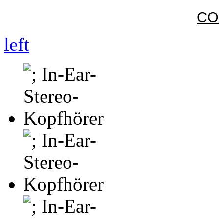
CO
left