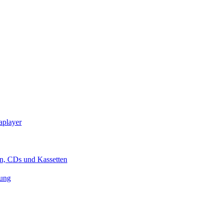
iaplayer
en, CDs und Kassetten
rung