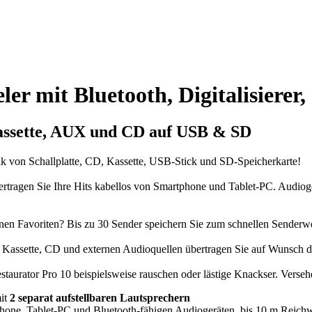
ler mit Bluetooth, Digitalisierer
Kassette, AUX und CD auf USB & SD
k von Schallplatte, CD, Kassette, USB-Stick und SD-Speicherkarte!
ertragen Sie Ihre Hits kabellos von Smartphone und Tablet-PC. Audiog
inen Favoriten? Bis zu 30 Sender speichern Sie zum schnellen Senderw
 Kassette, CD und externen Audioquellen übertragen Sie auf Wunsch d
staurator Pro 10 beispielsweise rauschen oder lästige Knackser. Vers
it
2 separat aufstellbaren Lautsprechern
one, Tablet-PC und Bluetooth-fähigen Audiogeräten, bis 10 m Reichw