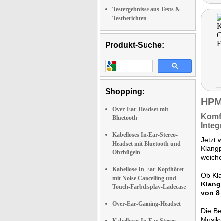
Testergebnisse aus Tests &
Testberichten
Produkt-Suche:
Shopping:
HPM
Over-Ear-Headset mit
Komf
Bluetooth
Integ
Kabelloses In-Ear-Stereo-
Jetzt 
Headset mit Bluetooth und
Klangp
Ohrbügeln
weich
Kabellose In-Ear-Kopfhörer
Ob Kla
mit Noise Cancelling und
Klang
Touch-Farbdisplay-Ladecase
von 8
Over-Ear-Gaming-Headset
Die Be
Musikw
Kabelloses In-Ear-Stereo-