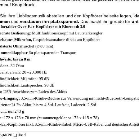
m auf Knopfdruck.
ie Ihre Lieblingsmusik abstellen und den Kopfhörer beiseite legen,
kl
mmen
und
verstauen ihn platzsparend.
Das macht ihn gerade für
unt
ortabler Over-Ear-Kopfhörer mit Bluetooth 3.0
achste Bedienung:
Multifunktionsknopf mit Lautstärkeregler
ebautes Mikrofon,
Gesprächsannahme direkt am Kopfhörer
lsterte Ohrmuschel
(Ø 80 mm)
ammenklappbar
für platzsparenden Transport
hweite: bis zu 8 m
danz: 32 Ohm
uenzbereich: 20 - 20.000 Hz
indlichkeit Mikrofon: 95 dB
indlichkeit Lautsprecher: 90 dB
o-USB-Anschluss zum Laden des Akkus
o-Eingang:
3,5-mm-Klinke-Buchse zur Verwendung mit nicht-Bluetooth-kompatib
grierter Li-Po-Akku: bis zu 4 Std. Laufzeit, Ladezeit: 2 Std.
cht: nur 243 g
: 172 x 178 x 78 mm (zusammengeklappt 172 x 115 x 78)
-Ear-Kopfhörer inkl. 3,5-mm-Klinke-Kabel, Micro-USB-Kabel und deutscher Anlei