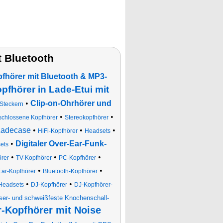
 Bluetooth
fhörer mit Bluetooth & MP3-
opfhörer in Lade-Etui mit
•
Clip-on-Ohrhörer und
-Steckern
•
•
chlossene Kopfhörer
Stereokopfhörer
 Ladecase
•
•
•
HiFi-Kopfhörer
Headsets
•
Digitaler Over-Ear-Funk-
ets
•
•
•
rer
TV-Kopfhörer
PC-Kopfhörer
•
•
ar-Kopfhörer
Bluetooth-Kopfhörer
•
•
Headsets
DJ-Kopfhörer
DJ-Kopfhörer-
er- und schweißfeste Knochenschall-
r-Kopfhörer mit Noise