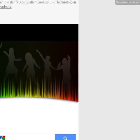
men Sie der Nutzung aller Cookies und Technologien
Hy-phen-a-tion
schutz