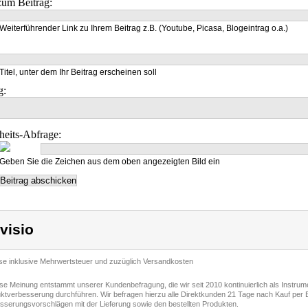
um Beitrag:
Weiterführender Link zu Ihrem Beitrag z.B. (Youtube, Picasa, Blogeintrag o.a.)
Titel, unter dem Ihr Beitrag erscheinen soll
g:
heits-Abfrage:
Geben Sie die Zeichen aus dem oben angezeigten Bild ein
visio
ise inklusive Mehrwertsteuer und zuzüglich Versandkosten
ese Meinung entstammt unserer Kundenbefragung, die wir seit 2010 kontinuierlich als Instru
ktverbesserung durchführen. Wir befragen hierzu alle Direktkunden 21 Tage nach Kauf per E
sserungsvorschlägen mit der Lieferung sowie den bestellten Produkten.