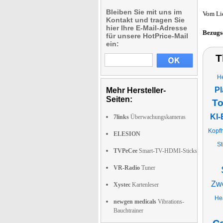
Bleiben Sie mit uns im
Vom Li
Kontakt und tragen Sie
hier Ihre E-Mail-Adresse
Bezugs
für unsere HotPrice-Mail
ein:
T
H
Pl
Mehr Hersteller-
Seiten:
To
KI-
7links
Überwachungskameras
Kopf
ELESION
St
TVPeCee
Smart-TV-HDMI-Sticks
VR-Radio
Tuner
Zwe
Xystec
Kartenleser
He
newgen medicals
Vibrations-
Bauchtrainer