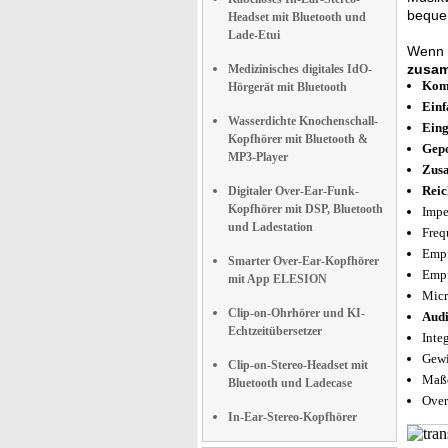
beque
Headset mit Bluetooth und
Lade-Etui
Wenn S
zusa
Medizinisches digitales IdO-
Komf
Hörgerät mit Bluetooth
Einf
Wasserdichte Knochenschall-
Eing
Kopfhörer mit Bluetooth &
Gepo
MP3-Player
Zus
Reic
Digitaler Over-Ear-Funk-
Kopfhörer mit DSP, Bluetooth
Impe
und Ladestation
Freq
Empf
Smarter Over-Ear-Kopfhörer
Empf
mit App ELESION
Micr
Clip-on-Ohrhörer und KI-
Audi
Echtzeitübersetzer
Inte
Gewi
Clip-on-Stereo-Headset mit
Maße
Bluetooth und Ladecase
Over
In-Ear-Stereo-Kopfhörer