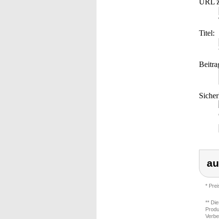
URL z
Titel:
Beitra
Sicher
au
* Pre
** Di
Produ
Verbe