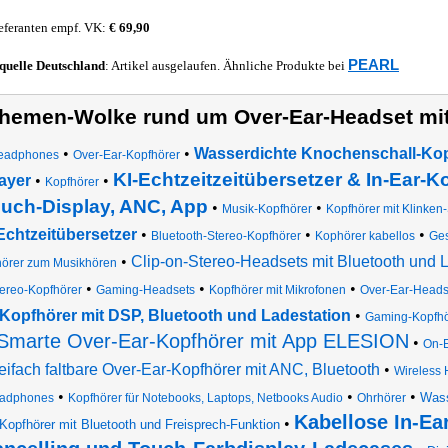
eferanten empf. VK:
€ 69,90
PEARL
quelle
Deutschland
: Artikel ausgelaufen. Ähnliche Produkte bei
hemen-Wolke rund um Over-Ear-Headset mit
•
•
Wasserdichte Knochenschall-Kop
eadphones
Over-Ear-Kopfhörer
KI-Echtzeitzeitübersetzer & In-Ear-K
ayer
•
•
Kopfhörer
uch-Display, ANC, App
•
•
Musik-Kopfhörer
Kopfhörer mit Klinken
Echtzeitübersetzer
•
•
•
Bluetooth-Stereo-Kopfhörer
Kophörer kabellos
Ges
•
Clip-on-Stereo-Headsets mit Bluetooth und
hörer zum Musikhören
•
•
•
ereo-Kopfhörer
Gaming-Headsets
Kopfhörer mit Mikrofonen
Over-Ear-Heads
Kopfhörer mit DSP, Bluetooth und Ladestation
•
Gaming-Kopfhö
Smarte Over-Ear-Kopfhörer mit App ELESION
•
On-E
ifach faltbare Over-Ear-Kopfhörer mit ANC, Bluetooth
•
Wireless 
•
•
•
Wass
adphones
Kopfhörer für Notebooks, Laptops, Netbooks Audio
Ohrhörer
Kabellose In-Ea
•
Kopfhörer mit Bluetooth und Freisprech-Funktion