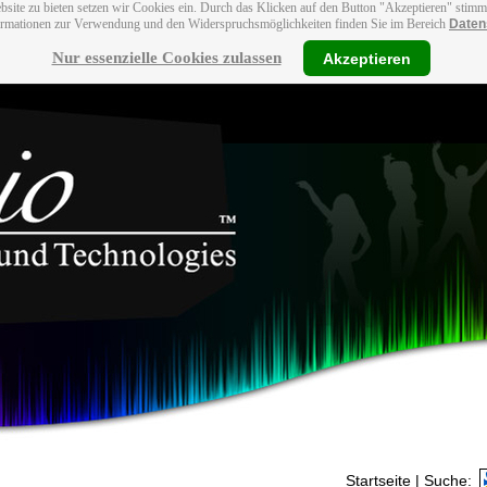
bsite zu bieten setzen wir Cookies ein. Durch das Klicken auf den Button "Akzeptieren" stim
ormationen zur Verwendung und den Widerspruchsmöglichkeiten finden Sie im Bereich
Daten
Nur essenzielle Cookies zulassen
Akzeptieren
Startseite
| Suche: