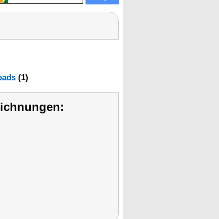
oads
(1)
eichnungen: