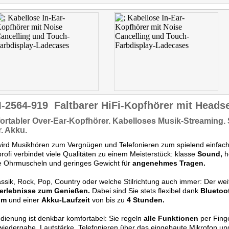
-2564-919
Faltbarer HiFi-Kopfhörer mit Headse
ortabler
Over-Ear-Kopfhörer.
Kabelloses
Musik-Streaming.
r. Akku.
wird Musikhören zum Vergnügen und Telefonieren zum spielend einfach
rofi verbindet viele Qualitäten zu einem Meisterstück: klasse
Sound,
h
e Ohrmuscheln und geringes Gewicht für
angenehmes Tragen.
ssik, Rock, Pop, Country oder welche Stilrichtung auch immer: Der w
erlebnisse zum Genießen.
Dabei sind Sie stets flexibel dank
Bluetoo
 m
und einer
Akku-Laufzeit
von bis zu
4 Stunden.
dienung ist denkbar komfortabel: Sie regeln
alle Funktionen
per Fing
iedergabe, Lautstärke, Telefonieren über das eingebaute Mikrofon un