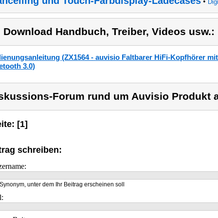
ncelling und Touch-Farbdisplay-Ladecases
•
Dig
) Download Handbuch, Treiber, Videos usw.:
ienungsanleitung (ZX1564 - auvisio Faltbarer HiFi-Kopfhörer mit
etooth 3.0)
skussions-Forum rund um Auvisio Produkt a
ite: [1]
trag schreiben:
zername:
Synonym, unter dem Ihr Beitrag erscheinen soll
l: