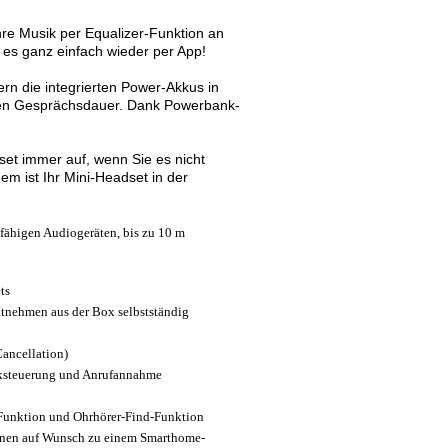
re Musik per Equalizer-Funktion an
 es ganz einfach wieder per App!
rn die integrierten Power-Akkus in
nden Gesprächsdauer. Dank Powerbank-
set immer auf, wenn Sie es nicht
m ist Ihr Mini-Headset in der
fähigen Audiogeräten, bis zu 10 m
ts
tnehmen aus der Box selbstständig
ancellation)
iksteuerung und Anrufannahme
-Funktion und Ohrhörer-Find-Funktion
nnen auf Wunsch zu einem Smarthome-