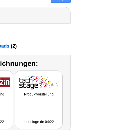
oads
(2)
eichnungen:
ung
Produktvorstellung
/22
techstage.de 04/22