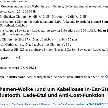
em kombiniert werden
 Connect:
automatische Verbindung mit Geräten, die bereits einmal gekoppelt war
uenzbereich: 20 - 20.000 Hz
indlichkeit Ohrhörer: 94 dB (+/- 3 dB), Mikrofon: 42 dB (+/- 3 dB)
mversorgung Ohrhörer: jeweils integrierter LiPo-Akku mit 40 mAh für
bis zu 6 Stu
 Powerbank-Ladebox
mversorgung Powerbank-Ladebox: integrierter LiPo-Akku mit 300 mAh für
bis zu 
teil bitte dazu bestellen)
 Ohrhörer: je 26 x 17 x 15 mm, Ladebox: 44 x 44 x 35 mm
cht Ohrhörer: je ca. 5 g, Ladebox (mit Ohrhörern): 39 g
ar-Headset IHS-625.app inklusive Silikon-Tips in 3 Größen, Powerbank-Ladebox,
eferanten empf. VK:
€ 69,95
K
quelle
Deutschland
: Artikel ausgelaufen. Ähnliche, neue Artikel finden Sie hier:
hemen-Wolke rund um Kabelloses In-Ear-St
luetooth, Lade-Etui und Anti-Lost-Funktion
•
•
•
Wasserdich
sets
In Ear Stereo Headsets mit Bluetooth 5
In-Ear-Stereo-Headsets