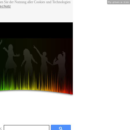
men Sie der Nutzung aller Cookies und Technologien
Hy-phen-a-tion
schutz
: