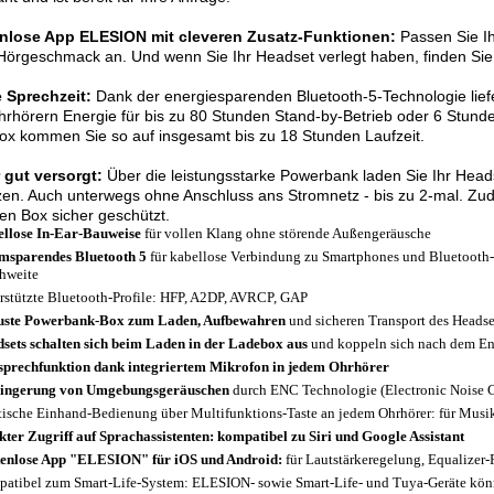
nlose App ELESION mit cleveren Zusatz-Funktionen:
Passen Sie Ih
Hörgeschmack an. Und wenn Sie Ihr Headset verlegt haben, finden Sie
 Sprechzeit:
Dank der energiesparenden Bluetooth-5-Technologie liefe
rhörern Energie für bis zu 80 Stunden Stand-by-Betrieb oder 6 Stu
x kommen Sie so auf insgesamt bis zu 18 Stunden Laufzeit.
 gut versorgt:
Über die leistungsstarke Powerbank laden Sie Ihr Head
en. Auch unterwegs ohne Anschluss ans Stromnetz - bis zu 2-mal. Zude
en Box sicher geschützt.
llose In-Ear-Bauweise
für vollen Klang ohne störende Außengeräusche
msparendes Bluetooth 5
für kabellose Verbindung zu Smartphones und Bluetooth-
hweite
rstützte Bluetooth-Profile: HFP, A2DP, AVRCP, GAP
ste Powerbank-Box zum Laden, Aufbewahren
und sicheren Transport des Headse
sets schalten sich beim Laden in der Ladebox aus
und koppeln sich nach dem En
sprechfunktion dank integriertem Mikrofon in jedem Ohrhörer
ingerung von Umgebungsgeräuschen
durch ENC Technologie (Electronic Noise C
tische Einhand-Bedienung über Multifunktions-Taste an jedem Ohrhörer: für Mus
kter Zugriff auf Sprachassistenten: kompatibel zu Siri und Google Assistant
enlose App "ELESION" für iOS und Android:
für Lautstärkeregelung, Equalizer
atibel zum Smart-Life-System: ELESION- sowie Smart-Life- und Tuya-Geräte kö