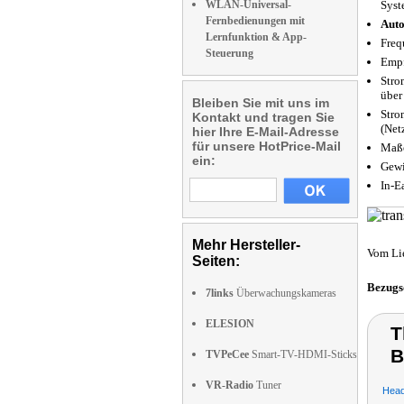
WLAN-Universal-
Syst
Fernbedienungen mit
Auto
Lernfunktion & App-
Freq
Steuerung
Empf
Stro
über
Bleiben Sie mit uns im
Stro
Kontakt und tragen Sie
(Netz
hier Ihre E-Mail-Adresse
für unsere HotPrice-Mail
Maße
ein:
Gewi
In-E
Mehr Hersteller-
Vom Li
Seiten:
Bezugs
7links
Überwachungskameras
ELESION
T
B
TVPeCee
Smart-TV-HDMI-Sticks
VR-Radio
Tuner
Head