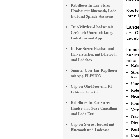
Kabelloses In-Ear-Stereo-
Koste
Headset mit Bluetooth, Lade-
Ihren 
Etui und Sprach-Assistent
Lange
True-Wireless-Headset mit
den Oh
Geräusch-Unterdrückung,
Ladebo
Lade-Etui und App
In-Ear-Stereo-Headset und
Immer
Hörverstärker, mit Bluetooth
benutz
und Ladebox
robust
Kabe
Smarter Over-Ear-Kopfhörer
Stro
mit App ELESION
Reic
Unte
Clip-on-Ohrhörer und KI-
Robu
Echtzeitübersetzer
Head
Kabelloses In-Ear-Stereo-
Frei
Headset mit Noise Cancelling
Verr
und Lade-Etui
Prak
Dire
Clip-on-Stereo-Headset mit
Kost
Bluetooth und Ladecase
Komp