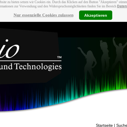
bsite zu bieten setzen wir Cookies ein. Durch das Klicken auf den Button "Akzeptieren" stim
ormationen zur Verwendung und den Widerspruchsmöglichkeiten finden Sie im Bereich
Daten
Nur essenzielle Cookies zulassen
Akzeptieren
Startseite
| Suche