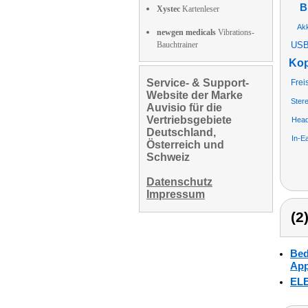
B
Xystec
Kartenleser
Akk
newgen medicals
Vibrations-
Bauchtrainer
USB
Kop
Service- & Support-
Frei
Website der Marke
Ster
Auvisio für die
Vertriebsgebiete
Hea
Deutschland,
In-E
Österreich und
Schweiz
Datenschutz
Impressum
(2
Bed
App
ELE