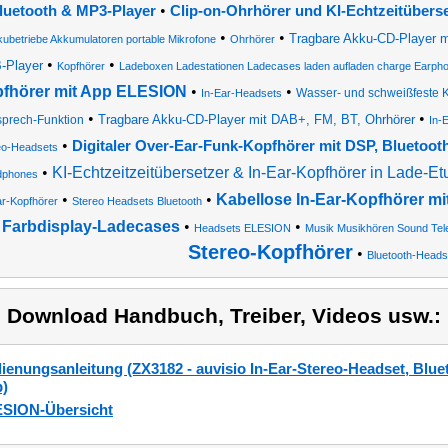
•
luetooth & MP3-Player
Clip-on-Ohrhörer und KI-Echtzeitübers
•
•
Tragbare Akku-CD-Player mi
ubetriebe Akkumulatoren portable Mikrofone
Ohrhörer
•
•
-Player
Kopfhörer
Ladeboxen Ladestationen Ladecases laden aufladen charge Earp
fhörer mit App ELESION
•
•
Wasser- und schweißfeste K
In-Ear-Headsets
•
•
Tragbare Akku-CD-Player mit DAB+, FM, BT, Ohrhörer
sprech-Funktion
In-
•
Digitaler Over-Ear-Funk-Kopfhörer mit DSP, Bluetoot
eo-Headsets
•
KI-Echtzeitzeitübersetzer & In-Ear-Kopfhörer in Lade-Et
dphones
•
•
Kabellose In-Ear-Kopfhörer mi
ar-Kopfhörer
Stereo Headsets Bluetooth
Farbdisplay-Ladecases
•
•
Headsets ELESION
Musik Musikhören Sound Telef
Stereo-Kopfhörer
•
Bluetooth-Heads
) Download Handbuch, Treiber, Videos usw.:
ienungsanleitung (ZX3182 - auvisio In-Ear-Stereo-Headset, Blueto
)
SION-Übersicht