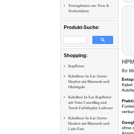
Testergebnisse aus Tests &
Testberichten
Produkt-Suche:
Shopping:
HPM
Kopfhörer
Ihr M
Kabelloses In-Ear-Stereo-
Entsp
Headset mit Bluetooth und
Kabel 
Ohrbügeln
Autofa
Kabellose In-Ear-Kopfhörer
Prakt
mit Noise Cancelling und
Funkti
Touch-Farbdisplay-Ladecase
verbu
Kabelloses In-Ear-Stereo-
Googl
Headset mit Bluetooth und
ohne d
Lade-Etui
Assist