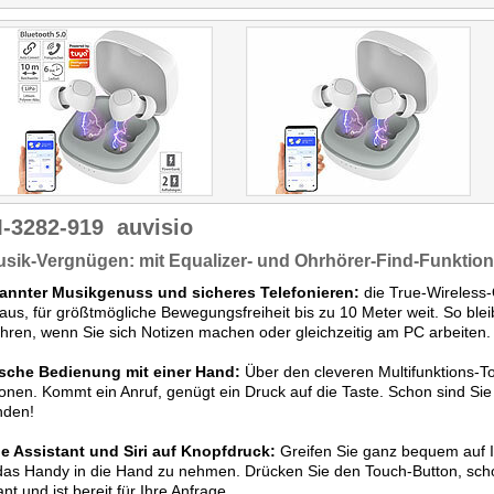
-3282-919
auvisio
usik-Vergnügen: mit Equalizer- und Ohrhörer-Find-Funktio
annter Musikgenuss und sicheres Telefonieren:
die True-Wireless
aus, für größtmögliche Bewegungsfreiheit bis zu 10 Meter weit. So blei
hren, wenn Sie sich Notizen machen oder gleichzeitig am PC arbeiten.
ische Bedienung mit einer Hand:
Über den cleveren Multifunktions-To
onen. Kommt ein Anruf, genügt ein Druck auf die Taste. Schon sind S
nden!
e Assistant und Siri auf Knopfdruck:
Greifen Sie ganz bequem auf Ih
as Handy in die Hand zu nehmen. Drücken Sie den Touch-Button, schon
ant und ist bereit für Ihre Anfrage.