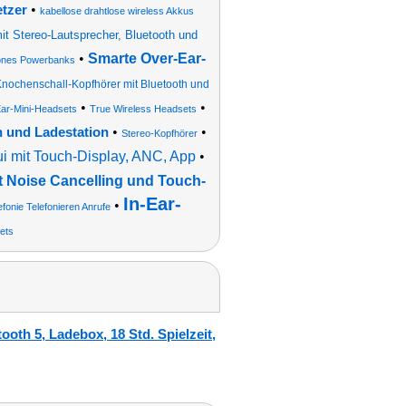
•
etzer
kabellose drahtlose wireless Akkus
t Stereo-Lautsprecher, Bluetooth und
•
Smarte Over-Ear-
hones Powerbanks
nochenschall-Kopfhörer mit Bluetooth und
•
•
Ear-Mini-Headsets
True Wireless Headsets
•
•
h und Ladestation
Stereo-Kopfhörer
ui mit Touch-Display, ANC, App
•
t Noise Cancelling und Touch-
In-Ear-
•
onie Telefonieren Anrufe
ets
oth 5, Ladebox, 18 Std. Spielzeit,