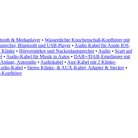
tooth & Mediaplayer
•
Wasserdichte Knochenschall-Kopfhörer mit
sprecher, Bluetooth und USB-Player
•
Audio Kabel für Apple IOS,
f Klinke
•
Hörverstärker und Nackenlautsprecher
•
Audio
•
Scart auf
l
•
Audio-Kabel für Musik in Autos
•
DAB+/DAB-Empfänger mit
-Anlage, Autoradio
•
Audiokabel
•
Aux-Kabel mit 2 Klinke-
udio-Kabel
•
Stereo Klinke- & AUX-Kabel, Adapter & Stecker
•
o-Kopfhörer