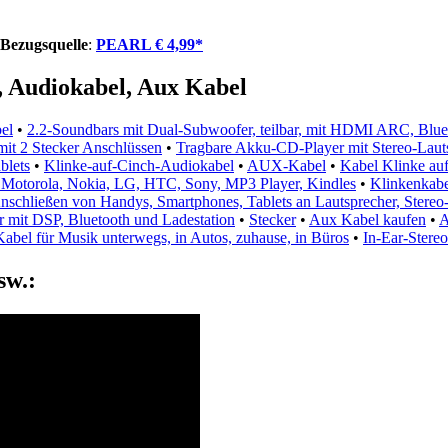
Bezugsquelle
:
PEARL € 4,99*
 Audiokabel, Aux Kabel
el
•
2.2-Soundbars mit Dual-Subwoofer, teilbar, mit HDMI ARC, Blue
mit 2 Stecker Anschlüssen
•
Tragbare Akku-CD-Player mit Stereo-Laut
blets
•
Klinke-auf-Cinch-Audiokabel
•
AUX-Kabel
•
Kabel Klinke au
, Motorola, Nokia, LG, HTC, Sony, MP3 Player, Kindles
•
Klinkenkabe
chließen von Handys, Smartphones, Tablets an Lautsprecher, Stereo
 mit DSP, Bluetooth und Ladestation
•
Stecker
•
Aux Kabel kaufen
•
A
abel für Musik unterwegs, in Autos, zuhause, in Büros
•
In-Ear-Stere
sw.: