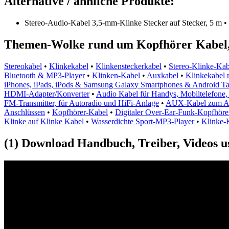
Alternative / ähnliche Produkte:
Stereo-Audio-Kabel 3,5-mm-Klinke Stecker auf Stecker, 5 m •
Themen-Wolke rund um Kopfhörer Kabel,
Stereokabel
•
Klinkekabel
•
Klinkensteckerkabel
•
Stereo-Klinke-Kab
Bluetooth & MP3-Player
•
Klinken-Kabel
•
Auxkabel
•
Klinkekabel 
iPhones, iPads, iPods & Samsung Galaxy Smartphones & Android Ta
HDMI-Adapter/Konverter
•
Audio Kabel für Handys, Mobiltelefone
FM-Transmitter, für Autoradio und HiFi-Anlage
•
AUX-Kabel zum Ans
Anschlüssen
•
Kopfhörer-Kabel
•
Digitaler Over-Ear-Funk-Kopfhörer
Klinke auf Klinke Kabel
•
Wasserdichte Sport-MP3-Player
•
Klinke-K
(1) Download Handbuch, Treiber, Videos u