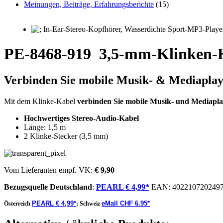
Meinungen, Beiträge, Erfahrungsberichte
(15)
PE-8468-919
3,5-mm-Klinken-K
Verbinden Sie mobile Musik- & Mediapla
Mit dem Klinke-Kabel
verbinden Sie mobile Musik- und Mediapl
Hochwertiges Stereo-Audio-Kabel
Länge: 1,5 m
2 Klinke-Stecker (3,5 mm)
Vom Lieferanten empf. VK:
€ 9,90
Bezugsquelle
Deutschland
:
PEARL € 4,99*
EAN:
402210720249
PEARL € 4,99*
eMall CHF 6.95*
Österreich
;
Schweiz