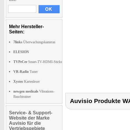
Mehr Hersteller-
Seiten:
7links
Überwachungskameras
ELESION
TVPeCee
Smart-TV-HDMI-Sticks
VR-Radio
Tuner
Xystec
Kartenleser
newgen medicals
Vibrations-
Bauchtrainer
Auvisio Produkte
Service- & Support-
Website der Marke
Auvisio für die
Vertriebsgebiete