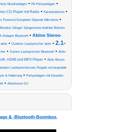
•
•
arty-Musikanlagen
PA-Partyanlagen
•
•
ereo-CD-Player mit Radio
Karaokeboxen
•
rs Powered Komplette Stäande Mikrofone
Musiker Sänger Sängerinnen Auftritte Bühnen
•
Aktive Stereo-
A-Anlagen Bluetooth
2.1-
•
•
aktiv
Outdoor-Lautsprecher aktiv
•
•
cher
Garten-Lautsprecher Bluetooth
Aktiv-
•
tooth, HDMI und MP3-Player
Aktiv-Boxen
peaker Lautsprechersets Regale rechargeable
•
yer & Halterung
Partyanlagen mit Karaoke-
•
oth
Aktivboxen DJ
lage & -Bluetooth-Boombox,