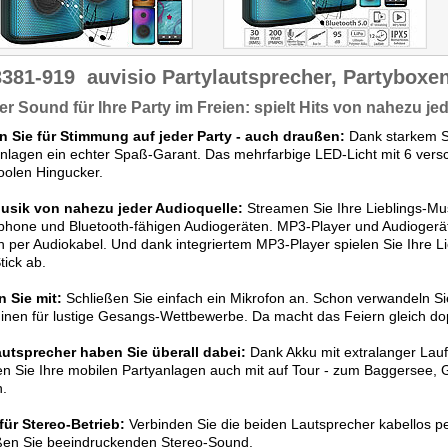
3381-919
auvisio Partylautsprecher, Partyboxe
er Sound für Ihre Party im Freien: spielt Hits von nahezu je
n Sie für Stimmung auf jeder Party - auch draußen:
Dank starkem S
nlagen ein echter Spaß-Garant. Das mehrfarbige LED-Licht mit 6 vers
oolen Hingucker.
Musik von nahezu jeder Audioquelle:
Streamen Sie Ihre Lieblings-Mus
hone und Bluetooth-fähigen Audiogeräten. MP3-Player und Audiogerät
h per Audiokabel. Und dank integriertem MP3-Player spielen Sie Ihre 
ick ab.
n Sie mit:
Schließen Sie einfach ein Mikrofon an. Schon verwandeln Si
nen für lustige Gesangs-Wettbewerbe. Da macht das Feiern gleich dop
autsprecher haben Sie überall dabei:
Dank Akku mit extralanger Lauf
 Sie Ihre mobilen Partyanlagen auch mit auf Tour - zum Baggersee, Gr
n.
für Stereo-Betrieb:
Verbinden Sie die beiden Lautsprecher kabellos p
ßen Sie beeindruckenden Stereo-Sound.