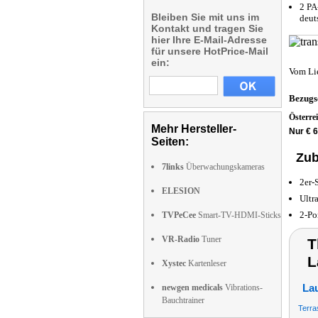
2 PA
Bleiben Sie mit uns im
deut
Kontakt und tragen Sie
hier Ihre E-Mail-Adresse
für unsere HotPrice-Mail
ein:
Vom Li
Bezugs
Österre
Mehr Hersteller-
Nur € 6
Seiten:
Zub
7links
Überwachungskameras
2er-
ELESION
Ultr
2-Po
TVPeCee
Smart-TV-HDMI-Sticks
VR-Radio
Tuner
T
L
Xystec
Kartenleser
newgen medicals
Vibrations-
La
Bauchtrainer
Terra