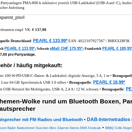
-Partyanlagen PMA-800.k inklusive jeweils USB-Ladekabel (USB-A auf -C), Audio
scher Anleitung
eferanten empf. VK:
€ 137,98
PEARL € 133,99*
quelle
Deutschland
:
EAN:
4022107927567
/
B0BXXZ8P3K
PEARL € 133,99*
eMall CHF 179.95*
PEARL € 189,95
ich
;
Schweiz
;
Frankreich
7,00 pro Partyanlage.
ehör / häufig mitgekauft:
Set 100-W-PD-USB-C-Daten- & Ladekabel, digitale Anzeige, 5 A, 1 m •
Bezugsquel
PEARL € 16,99*
a Line 64 GB Speicherstick USB 3.0 silber •
Bezugsquelle
:
PE
rt-USB-Netzteil für Mobilgeräte, USB-A, 2,4 A / 12 W, schwarz •
Bezugsquelle
:
hemen-Wolke rund um Bluetooth Boxen, Par
autsprecher
•
DAB-Internetradios 
utsprecher mit FM-Radios und Bluetooth
•
ssen Bäder Badezimmer Duschen Mics Gitarren Stereo RMS Festivals
BBBQ Grills Regenb