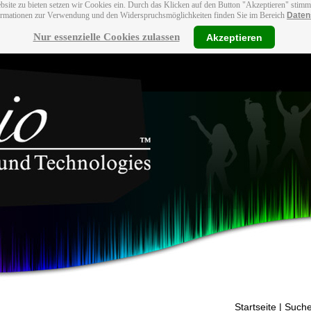
bsite zu bieten setzen wir Cookies ein. Durch das Klicken auf den Button "Akzeptieren" stim
ormationen zur Verwendung und den Widerspruchsmöglichkeiten finden Sie im Bereich
Daten
Nur essenzielle Cookies zulassen
Akzeptieren
Startseite
| Suche