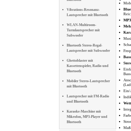
Mobi
Blue
Vibrations-Resonanz-
Reic
Lautsprecher mit Bluetooth
MP3-
WLAN-Multiroom-
Mehr
Turmlautsprecher mit
Kar
Subwoofer
Musi
Scha
Bluetooth Stereo-Regal-
Lautsprecher mit Subwoofer
Freq
Bass
Ghettoblaster mit
Ster
Kassettenspieler, Radio und
Einf
Bluetooth
Bass
Ansc
Mobiler Stereo-Lautsprecher
(Lad
mit Bluetooth
Ein/
Lautsprecher mit FM-Radio
Indi
und Bluetooth
Wett
Integ
Karaoke-Maschine mit
Farb
Mikrofon, MP3-Player und
Stro
Bluetooth
Maße