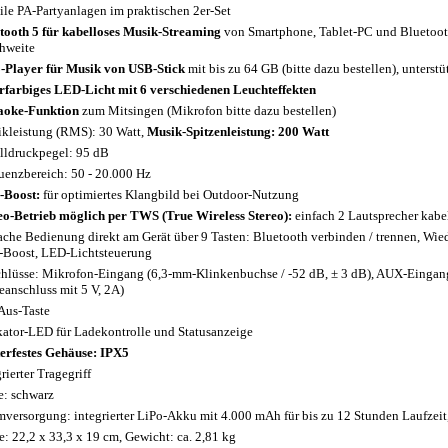
le PA-Partyanlagen im praktischen 2er-Set
tooth 5 für kabelloses Musik-Streaming
von Smartphone, Tablet-PC und Bluetooth
hweite
Player für Musik von USB-Stick
mit bis zu 64 GB (bitte dazu bestellen), unter
farbiges LED-Licht mit 6 verschiedenen Leuchteffekten
aoke-Funktion
zum Mitsingen (Mikrofon bitte dazu bestellen)
kleistung (RMS): 30 Watt,
Musik-Spitzenleistung: 200 Watt
lldruckpegel: 95 dB
uenzbereich: 50 - 20.000 Hz
-Boost:
für optimiertes Klangbild bei Outdoor-Nutzung
eo-Betrieb möglich per TWS (True Wireless Stereo):
einfach 2 Lautsprecher kabe
ache Bedienung direkt am Gerät über 9 Tasten: Bluetooth verbinden / trennen, Wiederg
-Boost, LED-Lichtsteuerung
hlüsse: Mikrofon-Eingang (6,3-mm-Klinkenbuchse / -52 dB, ± 3 dB), AUX-Einga
eanschluss mit 5 V, 2A)
Aus-Taste
kator-LED für Ladekontrolle und Statusanzeige
erfestes Gehäuse: IPX5
rierter Tragegriff
e: schwarz
mversorgung: integrierter LiPo-Akku mit 4.000 mAh für bis zu 12 Stunden Laufzeit, 
: 22,2 x 33,3 x 19 cm, Gewicht: ca. 2,81 kg