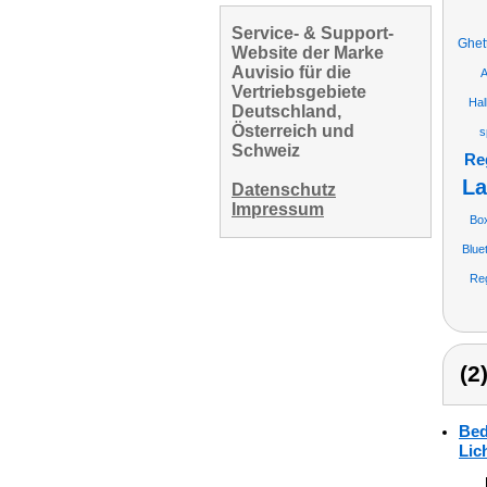
Service- & Support-
Ghet
Website der Marke
Auvisio für die
A
Vertriebsgebiete
Hal
Deutschland,
Österreich und
s
Schweiz
Re
La
Datenschutz
Impressum
Bo
Blue
Reg
(2
Bed
Lic