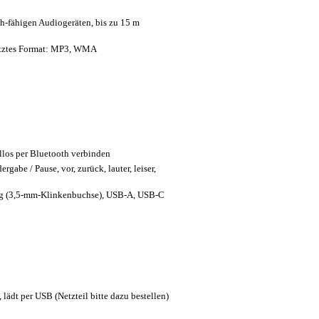
-fähigen Audiogeräten, bis zu 15 m
stütztes Format: MP3, WMA
llos per Bluetooth verbinden
abe / Pause, vor, zurück, lauter, leiser,
ng (3,5-mm-Klinkenbuchse), USB-A, USB-C
lädt per USB (Netzteil bitte dazu bestellen)