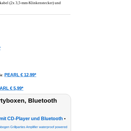
kabel (2x 3,5-mm-Klinkenstecker) und
*
PEARL € 12,99*
le
:
ARL € 5,99*
tyboxen, Bluetooth
mit CD-Player und Bluetooth
•
ogen Grillparties Amplifier waterproof powered