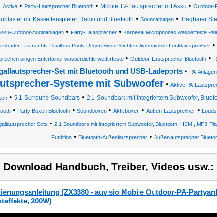
•
•
•
Mobile TV-Lautsprecher mit Akku
Active
Party-Lautsprecher Bluetooth
Outdoor-P
•
•
toblaster mit Kassettenspieler, Radio und Bluetooth
Tragbarer St
Soundanlagen
•
•
kku-Outdoor-Audioanlagen
Party-Lautsprecher
Karneval Microphones wasserfeste Pai
•
lenbäder Fastnachts Pavillons Pools Regen Boote Yachten Wohnmobile Funklautsprecher
•
•
prechen singen Entertainer wasserdichte wetterfeste
Outdoor-Lautsprecher Bluetooth
P
•
gallautsprecher-Set mit Bluetooth und USB-Ladeports
PA-Anlagen 
utsprecher-Systeme mit Subwoofer
•
Aktive PA-Lautspre
•
•
5.1-Surround-Soundbars
2.1-Soundbars mit integriertem Subwoofer, Blue
xen
•
•
•
•
•
tooth
Party-Boxen Bluetooth
Soundboxen
Aktivboxen
Außen-Lautsprecher
Louds
•
allautsprecher Sets
2.1-Soundbars mit integriertem Subwoofer, Bluetooth, HDMI, MP3-Pla
•
•
Funktion
Bluetooth-Außenlautsprecher
Außenlautsprecher Blueto
) Download Handbuch, Treiber, Videos usw.:
ienungsanleitung (ZX3380 - auvisio Mobile Outdoor-PA-Partyan
hteffekte, 200W)