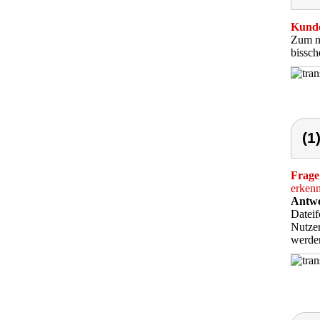
Kunde
Zum no
bissch
(1
Frage
erkenn
Antwo
Dateif
Nutzen
werde