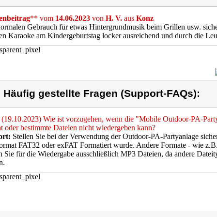
nbeitrag
** vom
14.06.2023
von
H. V.
aus
Konz
rmalen Gebrauch für etwas Hintergrundmusik beim Grillen usw. sicher
en Karaoke am Kindergeburtstag locker ausreichend und durch die Leuc
) Häufig gestellte Fragen (Support-FAQs):
(19.10.2023) Wie ist vorzugehen, wenn die "Mobile Outdoor-PA-Part
t oder bestimmte Dateien nicht wiedergeben kann?
rt:
Stellen Sie bei der Verwendung der Outdoor-PA-Partyanlage siche
ormat FAT32 oder exFAT Formatiert wurde. Andere Formate - wie z.B. 
 Sie für die Wiedergabe ausschließlich MP3 Dateien, da andere Datei
n.