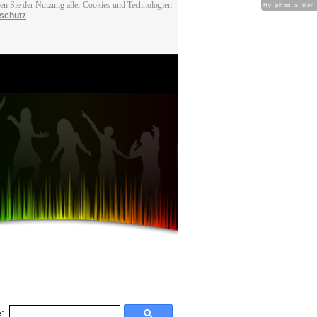
men Sie der Nutzung aller Cookies und Technologien
Hy-phen-a-tion
schutz
: