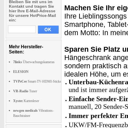
Bleiben Sie mit uns im
Machen Sie Ihr ei
Kontakt und tragen Sie
hier Ihre E-Mail-Adresse
Ihre Lieblingssong
für unsere HotPrice-Mail
ein:
Smartphone, Tablet
dem Motto: In meine
Mehr Hersteller-
Sparen Sie Platz u
Seiten:
Hängeschrank angeb
7links
Überwachungskameras
sondern praktisch a
ELESION
idealen Höhe, um e
Unterbau-Küchenra
TVPeCee
Smart-TV-HDMI-Sticks
und ist immer aufge
VR-Radio
Tuner
Einfache Sender-Ein
Xystec
Kartenleser
manuell, 20 Sender-
newgen medicals
Vibrations-
Immer perfekter E
Bauchtrainer
UKW/FM-Frequenzber