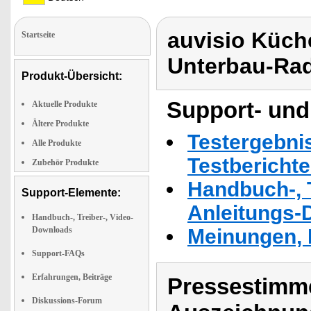
auvisio Küch
Startseite
Unterbau-Ra
Produkt-Übersicht:
Support- und
Aktuelle Produkte
Ältere Produkte
Testergebni
Alle Produkte
Testbericht
Zubehör Produkte
Handbuch-, T
Support-Elemente:
Anleitungs-
Handbuch-, Treiber-, Video-
Downloads
Meinungen, 
Support-FAQs
Erfahrungen, Beiträge
Pressestimme
Diskussions-Forum