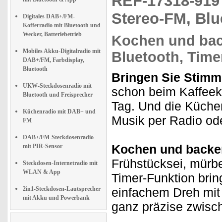
REF-17318-91
Stereo-FM, Blu
Digitales DAB+/FM-
Kofferradio mit Bluetooth und
Wecker, Batteriebetrieb
Kochen und bac
Mobiles Akku-Digitalradio mit
Bluetooth, Time
DAB+/FM, Farbdisplay,
Bluetooth
Bringen Sie Stimm
UKW-Steckdosenradio mit
schon beim Kaffeek
Bluetooth und Freisprecher
Tag. Und die Küchena
Küchenradio mit DAB+ und
Musik per Radio ode
FM
DAB+/FM-Steckdosenradio
Kochen und backen
mit PIR-Sensor
Frühstücksei, mürb
Steckdosen-Internetradio mit
WLAN & App
Timer-Funktion brin
2in1-Steckdosen-Lautsprecher
einfachem Dreh mit 
mit Akku und Powerbank
ganz präzise zwisc