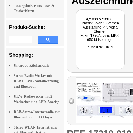
Auszeichnun
Testergebnisse aus Tests &
Testberichten
4,5 von 5 Sternen
Praxis: 5 von 5 Sternen
Produkt-Suche:
Ausstattung: 4,5 von 5
Sternen
Fazit: "Das Auvisio MPS-
650.bt ist ein gut
durchdachtes Unterbau-
hifitest.de 10/19
Küchenradio mit Bluetooth
und einer beim Kochen und
Shopping:
Backen sehr hilfreichen
Timer-Funktion - alles zum
echten Sparpreis."
Unterbau Küchenradio
Stereo-Radio-Wecker mit
DAB+, EWF-Notfallwarnung
und Bluetooth
UKW-Radiowecker mit 2
Weckzeiten und LED-Anzeige
DAB-Stereo-Internetradio mit
Bluetooth und CD-Player
Stereo-WLAN-Internetradio
mit Bluetooth & App