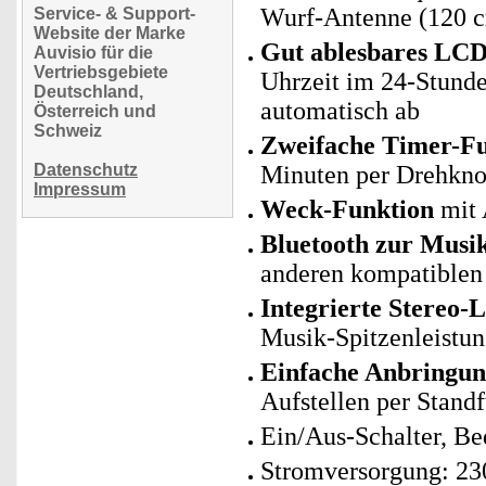
Wurf-Antenne (120 
Service- & Support-
Website der Marke
Gut ablesbares LCD
Auvisio für die
Vertriebsgebiete
Uhrzeit im 24-Stunde
Deutschland,
automatisch ab
Österreich und
Schweiz
Zweifache Timer-Fu
Datenschutz
Minuten per Drehknop
Impressum
Weck-Funktion
mit 
Bluetooth zur Musi
anderen kompatiblen
Integrierte Stereo-
Musik-Spitzenleistun
Einfache Anbringu
Aufstellen per Stand
Ein/Aus-Schalter, Be
Stromversorgung: 23