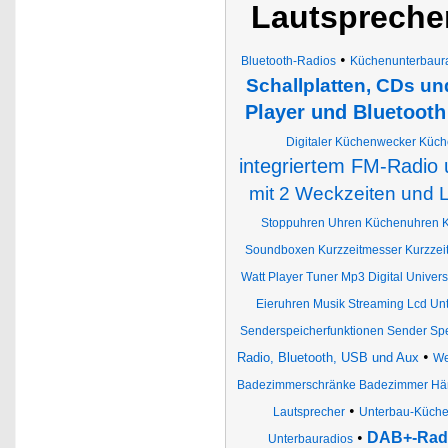
Lautspreche
•
Bluetooth-Radios
Küchenunterbaur
Schallplatten, CDs un
Player und Bluetooth
Digitaler Küchenwecker Küch
integriertem FM-Radio 
mit 2 Weckzeiten und
Stoppuhren Uhren Küchenuhren 
Soundboxen Kurzzeitmesser Kurzzei
Watt Player Tuner Mp3 Digital Univer
Eieruhren Musik Streaming Lcd Un
Senderspeicherfunktionen Sender Sp
•
Radio, Bluetooth, USB und Aux
We
Badezimmerschränke Badezimmer Hä
•
Lautsprecher
Unterbau-Küche
•
DAB+-Radi
Unterbauradios