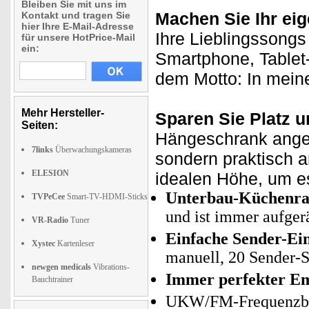
Bleiben Sie mit uns im
Machen Sie Ihr ei
Kontakt und tragen Sie
hier Ihre E-Mail-Adresse
Ihre Lieblingssong
für unsere HotPrice-Mail
ein:
Smartphone, Tablet
dem Motto: In meine
Mehr Hersteller-
Sparen Sie Platz u
Seiten:
Hängeschrank angeb
7links
Überwachungskameras
sondern praktisch a
ELESION
idealen Höhe, um e
Unterbau-Küchenra
TVPeCee
Smart-TV-HDMI-Sticks
und ist immer aufge
VR-Radio
Tuner
Einfache Sender-Ein
Xystec
Kartenleser
manuell, 20 Sender-
newgen medicals
Vibrations-
Immer perfekter E
Bauchtrainer
UKW/FM-Frequenzber