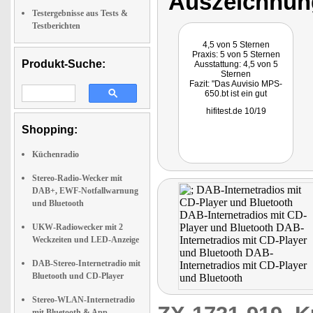
Auszeichnun
Testergebnisse aus Tests &
Testberichten
4,5 von 5 Sternen
Praxis: 5 von 5 Sternen
Produkt-Suche:
Ausstattung: 4,5 von 5
Sternen
Fazit: "Das Auvisio MPS-
650.bt ist ein gut
durchdachtes Unterbau-
hifitest.de 10/19
Küchenradio mit Bluetooth
und einer beim Kochen und
Shopping:
Backen sehr hilfreichen
Timer-Funktion - alles zum
echten Sparpreis."
Küchenradio
Stereo-Radio-Wecker mit
DAB+, EWF-Notfallwarnung
und Bluetooth
UKW-Radiowecker mit 2
Weckzeiten und LED-Anzeige
DAB-Stereo-Internetradio mit
Bluetooth und CD-Player
Stereo-WLAN-Internetradio
mit Bluetooth & App