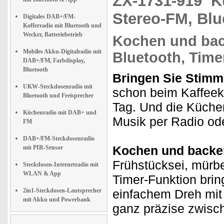
ZX-1731-919
K
Stereo-FM, Blu
Digitales DAB+/FM-
Kofferradio mit Bluetooth und
Wecker, Batteriebetrieb
Kochen und bac
Mobiles Akku-Digitalradio mit
Bluetooth, Time
DAB+/FM, Farbdisplay,
Bluetooth
Bringen Sie Stimm
UKW-Steckdosenradio mit
schon beim Kaffeek
Bluetooth und Freisprecher
Tag. Und die Küchena
Küchenradio mit DAB+ und
Musik per Radio ode
FM
DAB+/FM-Steckdosenradio
Kochen und backen
mit PIR-Sensor
Frühstücksei, mürb
Steckdosen-Internetradio mit
WLAN & App
Timer-Funktion brin
2in1-Steckdosen-Lautsprecher
einfachem Dreh mit 
mit Akku und Powerbank
ganz präzise zwisc