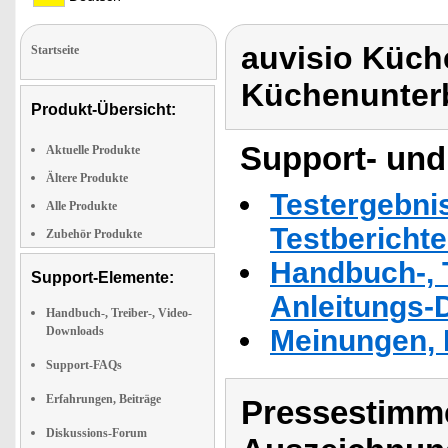
auvisio Küch
Startseite
Küchenunter
Produkt-Übersicht:
Support- und
Aktuelle Produkte
Ältere Produkte
Testergebni
Alle Produkte
Testbericht
Zubehör Produkte
Handbuch-, T
Support-Elemente:
Anleitungs-
Handbuch-, Treiber-, Video-
Downloads
Meinungen, 
Support-FAQs
Erfahrungen, Beiträge
Pressestimme
Diskussions-Forum