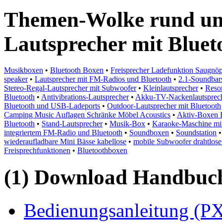
Themen-Wolke rund um
Lautsprecher mit Bluet
Musikboxen
•
Bluetooth Boxen
•
Freisprecher Ladefunktion Saugnöpf
speaker
•
Lautsprecher mit FM-Radios und Bluetooth
•
2.1-Soundbar
Stereo-Regal-Lautsprecher mit Subwoofer
•
Kleinlautsprecher
•
Reso
Bluetooth
•
Antivibrations-Lautsprecher
•
Akku-TV-Nackenlautspreche
Bluetooth und USB-Ladeports
•
Outdoor-Lautsprecher mit Bluetooth
Camping Music Auflagen Schränke Möbel Acoustics
•
Aktiv-Boxen 
Bluetooth
•
Stand-Lautsprecher
•
Musik-Box
•
Karaoke-Maschine mit
integriertem FM-Radio und Bluetooth
•
Soundboxen
•
Soundstation
wiederaufladbare Mini Bässe kabellose
•
mobile Subwoofer drahtlose 
Freisprechfunktionen
•
Bluetoothboxen
(1) Download Handbuch,
Bedienungsanleitung (PX