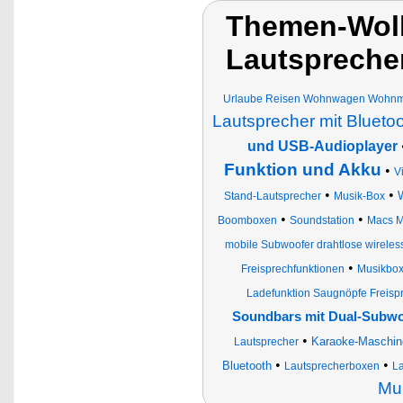
Themen-Wolk
Lautsprecher
Urlaube Reisen Wohnwagen Wohnmob
Lautsprecher mit Blueto
und USB-Audioplayer
Funktion und Akku
•
V
•
•
Stand-Lautsprecher
Musik-Box
•
•
Boomboxen
Soundstation
Macs M
mobile Subwoofer drahtlose wireless
•
Freisprechfunktionen
Musikbo
Ladefunktion Saugnöpfe Freispr
Soundbars mit Dual-Subwoo
•
Karaoke-Maschine
Lautsprecher
•
•
Bluetooth
Lautsprecherboxen
La
Mul