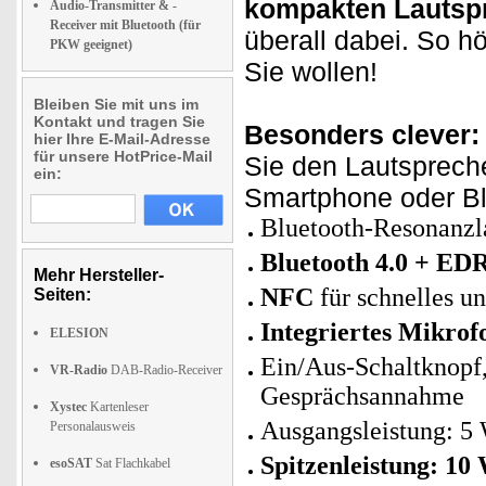
kompakten Lautsp
Audio-Transmitter & -
Receiver mit Bluetooth (für
überall dabei. So h
PKW geeignet)
Sie wollen!
Bleiben Sie mit uns im
Kontakt und tragen Sie
Besonders clever:
hier Ihre E-Mail-Adresse
für unsere HotPrice-Mail
Sie den Lautsprech
ein:
Smartphone oder Bl
Bluetooth-Resonanzla
Bluetooth 4.0 + EDR
Mehr Hersteller-
NFC
für schnelles u
Seiten:
Integriertes Mikrof
ELESION
Ein/Aus-Schaltknopf,
VR-Radio
DAB-Radio-Receiver
Gesprächsannahme
Xystec
Kartenleser
Ausgangsleistung: 5
Personalausweis
Spitzenleistung: 10
esoSAT
Sat Flachkabel