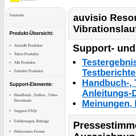
auvisio Reso
Startseite
Vibrationsla
Produkt-Übersicht:
Support- und
Aktuelle Produkte
Ältere Produkte
Testergebni
Alle Produkte
Testbericht
Zubehör Produkte
Handbuch-, T
Support-Elemente:
Anleitungs-
Handbuch-, Treiber-, Video-
Downloads
Meinungen, 
Support-FAQs
Erfahrungen, Beiträge
Pressestimme
Diskussions-Forum