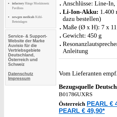
Anschlüsse: Line-In,
infactory
Hänge Moskitonetz
Pavillons
Li-Ion-Akku:
1.400 
newgen medicals
Kühl-
dazu bestellen)
Betteinlagen
Maße (Ø x H): 7 x 1
Gewicht: 450 g
Service- & Support-
Website der Marke
Resonanzlautspreche
Auvisio für die
Anleitung
Vertriebsgebiete
Deutschland,
Österreich und
Schweiz
Vom Lieferanten emp
Datenschutz
Impressum
Bezugsquelle
Deutsch
B01786UXRS
PEARL € 4
Österreich
PEARL € 49,90*