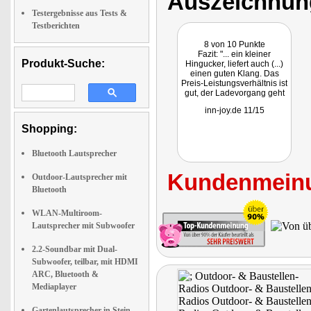
Auszeichnun
Testergebnisse aus Tests &
Testberichten
8 von 10 Punkte
Fazit: "... ein kleiner
Produkt-Suche:
Hingucker, liefert auch (...)
einen guten Klang. Das
Preis-Leistungsverhältnis ist
gut, der Ladevorgang geht
zügig voran ..."
inn-joy.de 11/15
Shopping:
Bluetooth Lautsprecher
Kundenmeinu
Outdoor-Lautsprecher mit
Bluetooth
WLAN-Multiroom-
Lautsprecher mit Subwoofer
2.2-Soundbar mit Dual-
Subwoofer, teilbar, mit HDMI
ARC, Bluetooth &
Mediaplayer
Gartenlautsprecher in Stein-