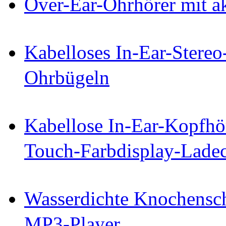
Over-Ear-Ohrhörer mit a
Kabelloses In-Ear-Stereo
Ohrbügeln
Kabellose In-Ear-Kopfhö
Touch-Farbdisplay-Lade
Wasserdichte Knochensch
MP3-Player