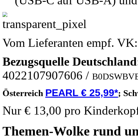
(USB-C auf USB-A) und 
Vom Lieferanten empf. VK
Bezugsquelle
Deutschland
4022107907606
/
B0DSWBV
PEARL € 25,99*
Österreich
;
Sch
Nur € 13,00 pro Kinderkopf
Themen-Wolke rund um 