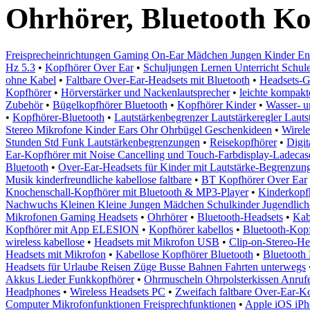
Ohrhörer, Bluetooth K
Freisprecheinrichtungen Gaming On-Ear Mädchen Jungen Kinder En
Hz 5.3
•
Kopfhörer Over Ear
•
Schuljungen Lernen Unterricht Schu
ohne Kabel
•
Faltbare Over-Ear-Headsets mit Bluetooth
•
Headsets-G
Kopfhörer
•
Hörverstärker und Nackenlautsprecher
•
leichte kompakt
Zubehör
•
Bügelkopfhörer Bluetooth
•
Kopfhörer Kinder
•
Wasser- u
•
Kopfhörer-Bluetooth
•
Lautstärkenbegrenzer Lautstärkeregler Laut
Stereo Mikrofone Kinder Ears Ohr Ohrbügel Geschenkideen
•
Wirel
Stunden Std Funk Lautstärkenbegrenzungen
•
Reisekopfhörer
•
Digit
Ear-Kopfhörer mit Noise Cancelling und Touch-Farbdisplay-Ladecas
Bluetooth
•
Over-Ear-Headsets für Kinder mit Lautstärke-Begrenzun
Musik kinderfreundliche kabellose faltbare
•
BT Kopfhörer Over Ear
Knochenschall-Kopfhörer mit Bluetooth & MP3-Player
•
Kinderkopf
Nachwuchs Kleinen Kleine Jungen Mädchen Schulkinder Jugendlich
Mikrofonen Gaming Headsets
•
Ohrhörer
•
Bluetooth-Headsets
•
Kab
Kopfhörer mit App ELESION
•
Kopfhörer kabellos
•
Bluetooth-Kop
wireless kabellose
•
Headsets mit Mikrofon USB
•
Clip-on-Stereo-He
Headsets mit Mikrofon
•
Kabellose Kopfhörer Bluetooth
•
Bluetooth
Headsets für Urlaube Reisen Züge Busse Bahnen Fahrten unterwegs
Akkus Lieder Funkkopfhörer
•
Ohrmuscheln Ohrpolsterkissen Anrufe
Headphones
•
Wireless Headsets PC
•
Zweifach faltbare Over-Ear-K
Computer Mikrofonfunktionen Freisprechfunktionen
•
Apple iOS iPh