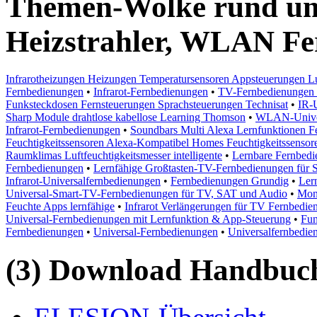
Themen-Wolke rund um
Heizstrahler, WLAN F
Infrarotheizungen Heizungen Temperatursensoren Appsteuerungen Lu
Fernbedienungen
•
Infrarot-Fernbedienungen
•
TV-Fernbedienungen 
Funksteckdosen Fernsteuerungen Sprachsteuerungen Technisat
•
IR-
Sharp Module drahtlose kabellose Learning Thomson
•
WLAN-Univer
Infrarot-Fernbedienungen
•
Soundbars Multi Alexa Lernfunktionen F
Feuchtigkeitssensoren Alexa-Kompatibel Homes Feuchtigkeitssensore
Raumklimas Luftfeuchtigkeitsmesser intelligente
•
Lernbare Fernbed
Fernbedienungen
•
Lernfähige Großtasten-TV-Fernbedienungen für 
Infrarot-Universalfernbedienungen
•
Fernbedienungen Grundig
•
Ler
Universal-Smart-TV-Fernbedienungen für TV, SAT und Audio
•
Mon
Feuchte Apps lernfähige
•
Infrarot Verlängerungen für TV Fernbedie
Universal-Fernbedienungen mit Lernfunktion & App-Steuerung
•
Fun
Fernbedienungen
•
Universal-Fernbedienungen
•
Universalfernbedie
(3) Download Handbuch,