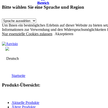
Bereich
Bereich
Bereich
Bereich
Bereich
Bereich
Bereich
Bereich
Bereich
Bereich
Bereich
Bereich
Bereich
Bereich
Bitte wählen Sie eine Sprache und Region
Um Ihnen ein bestmögliches Erlebnis auf dieser Website zu bieten s
Informationen zur Verwendung und den Widerspruchsmöglichkeiten f
Nur essenzielle Cookies zulassen
Akzeptieren
Deutsch
Startseite
Produkt-Übersicht:
Aktuelle Produkte
Ältere Produkte