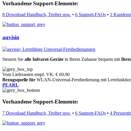
Vorhandene Support-Elemente:
8 Download Handbuch, Treiber usw.
•
6 Support-FAQs
•
1 Kundenm
auvisio
Steuern Sie
alle Infrarot-Geräte
in Ihrem Zuhause bequem mit
Ihre
Vom Lieferanten empf. VK: € 69,90
Bezugsquelle für
WLAN-Universal-Fernbedienung mit Lernfunktio
PEARL
Vorhandene Support-Elemente:
7 Download Handbuch, Treiber usw.
•
6 Support-FAQs
•
4 Pressest