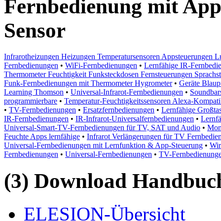
Fernbedienung mit App
Sensor
Infrarotheizungen Heizungen Temperatursensoren Appsteuerungen Lu
Fernbedienungen
•
WiFi-Fernbedienungen
•
Lernfähige IR-Fernbedi
Thermometer Feuchtigkeit Funksteckdosen Fernsteuerungen Sprachst
Funk-Fernbedienungen mit Thermometer Hygrometer
•
Geräte Blaup
Learning Thomson
•
Universal-Infrarot-Fernbedienungen
•
Soundbars
programmierbare
•
Temperatur-Feuchtigkeitssensoren Alexa-Kompatib
•
TV-Fernbedienungen
•
Ersatzfernbedienungen
•
Lernfähige Großta
IR-Fernbedienungen
•
IR-Infrarot-Universalfernbedienungen
•
Lernf
Universal-Smart-TV-Fernbedienungen für TV, SAT und Audio
•
Mon
Feuchte Apps lernfähige
•
Infrarot Verlängerungen für TV Fernbedie
Universal-Fernbedienungen mit Lernfunktion & App-Steuerung
•
Wir
Fernbedienungen
•
Universal-Fernbedienungen
•
TV-Fernbedienunge
(3) Download Handbuch,
ELESION-Übersicht