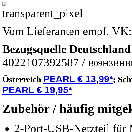
Vom Lieferanten empf. VK
Bezugsquelle
Deutschland
4022107392587
/
B09H3BHB
PEARL € 13,99*
Österreich
;
Sch
PEARL € 19,95*
Zubehör / häufig mitge
2-Port-USB-Netzteil für 