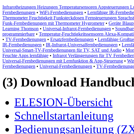
Infrarotheizungen Heizungen Temperatursensoren Appsteuerungen Lu
Fernbedienungen
•
WiFi-Fernbedienungen
•
Lernfähige IR-Fernbedi
Thermometer Feuchtigkeit Funksteckdosen Fernsteuerungen Sprachst
Funk-Fernbedienungen mit Thermometer Hygrometer
•
Geräte Blaup
Learning Thomson
•
Universal-Infrarot-Fernbedienungen
•
Soundbars
programmierbare
•
Temperatur-Feuchtigkeitssensoren Alexa-Kompatib
•
TV-Fernbedienungen
•
Ersatzfernbedienungen
•
Lernfähige Großta
IR-Fernbedienungen
•
IR-Infrarot-Universalfernbedienungen
•
Lernf
Universal-Smart-TV-Fernbedienungen für TV, SAT und Audio
•
Mon
Feuchte Apps lernfähige
•
Infrarot Verlängerungen für TV Fernbedie
Universal-Fernbedienungen mit Lernfunktion & App-Steuerung
•
Wir
Fernbedienungen
•
Universal-Fernbedienungen
•
TV-Fernbedienunge
(3) Download Handbuch,
ELESION-Übersicht
Schnellstartanleitung
Bedienungsanleitung (Z