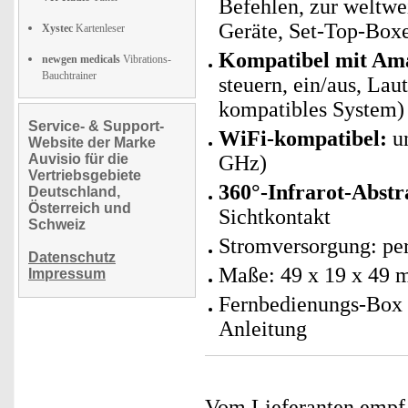
Befehlen, zur weltwe
Geräte, Set-Top-Box
Xystec
Kartenleser
Kompatibel mit Am
newgen medicals
Vibrations-
Bauchtrainer
steuern, ein/aus, La
kompatibles System)
Service- & Support-
WiFi-kompatibel:
un
Website der Marke
Auvisio für die
GHz)
Vertriebsgebiete
360°-Infrarot-Abstr
Deutschland,
Österreich und
Sichtkontakt
Schweiz
Stromversorgung: per
Datenschutz
Maße: 49 x 19 x 49 
Impressum
Fernbedienungs-Box 
Anleitung
Vom Lieferanten emp