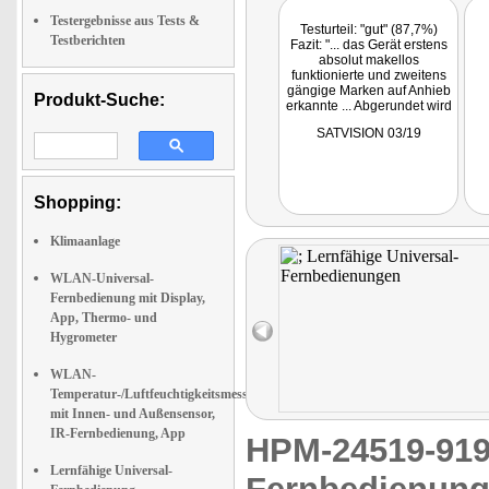
Testergebnisse aus Tests &
Testurteil: "gut" (87,7%)
Testberichten
Fazit: "... das Gerät erstens
absolut makellos
funktionierte und zweitens
gängige Marken auf Anhieb
Produkt-Suche:
erkannte ... Abgerundet wird
der positive
SATVISION 03/19
Gesamteindruck von der
Unterstützung der beiden
Sprachassistenten Amazon
Alexa und Google Assistant
... ein sehr gutes Preis-
Shopping:
Leistungs-Verhältnis."
Klimaanlage
WLAN-Universal-
Fernbedienung mit Display,
App, Thermo- und
Hygrometer
WLAN-
Temperatur-/Luftfeuchtigkeitsmesser
mit Innen- und Außensensor,
IR-Fernbedienung, App
HPM-24519-9
Lernfähige Universal-