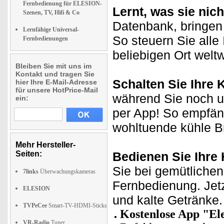
Fernbedienung für ELESION-
Lernt, was sie nich
Szenen, TV, Hifi & Co
Datenbank, bringen 
Lernfähige Universal-
So steuern Sie alle
Fernbedienungen
beliebigen Ort weltw
Bleiben Sie mit uns im
Kontakt und tragen Sie
Schalten Sie Ihre 
hier Ihre E-Mail-Adresse
für unsere HotPrice-Mail
während Sie noch u
ein:
per App! So empfän
wohltuende kühle Br
Mehr Hersteller-
Seiten:
Bedienen Sie Ihre
Sie bei gemütlichen
7links
Überwachungskameras
Fernbedienung. Jetz
ELESION
und kalte Getränke.
TVPeCee
Smart-TV-HDMI-Sticks
Kostenlose App
"El
VR-Radio
Tuner