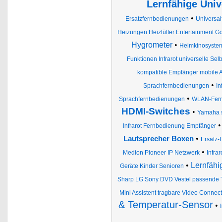
Lernfähige Uni
•
Ersatzfernbedienungen
Universa
Heizungen Heizlüfter Entertainment G
Hygrometer
•
Heimkinosystem
Funktionen Infrarot universelle Se
kompatible Empfänger mobile 
•
Sprachfernbedienungen
In
•
Sprachfernbedienungen
WLAN-Fern
HDMI-Switches
•
Yamaha s
Infrarot Fernbedienung Empfänger
•
Lautsprecher Boxen
Ersatz-
•
Medion Pioneer IP Netzwerk
Infra
•
Lernfähi
Geräte Kinder Senioren
Sharp LG Sony DVD Vestel passende T
Mini Assistent tragbare Video Connect
& Temperatur-Sensor
•