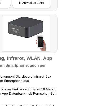
weiterempfehlen. Sie bietet
8
IT-Antwort.de 01/19
in der App einen hohen
Komfortmodus und auch die
Sprachsteuerung ist - wenn
sich der Funktionsumfang in
Zukunft noch erweitert -
extrem praktisch, um eine
Alexa-Kompatibilität
nachträglich nachrüsten zu
können."
g, Infrarot, WLAN, App
rem Smartphone: auch per
enungen! Die clevere Infrarot-Box
 vom Smartphone aus.
räte im Umkreis von bis zu 10 Metern
en App-Datenbank - ob Fernseher, Set-