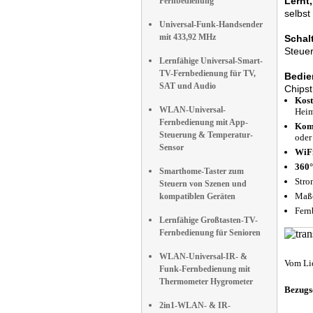
Lernt,
Fernbedienung
selbst
Universal-Funk-Handsender
mit 433,92 MHz
Schal
Steuer
Lernfähige Universal-Smart-
TV-Fernbedienung für TV,
Bedie
SAT und Audio
Chipst
Kost
WLAN-Universal-
Heim
Fernbedienung mit App-
Komp
Steuerung & Temperatur-
oder
Sensor
WiFi
360°
Smarthome-Taster zum
Stro
Steuern von Szenen und
Maße
kompatiblen Geräten
Fern
Lernfähige Großtasten-TV-
Fernbedienung für Senioren
WLAN-Universal-IR- &
Vom Li
Funk-Fernbedienung mit
Thermometer Hygrometer
Bezugs
2in1-WLAN- & IR-