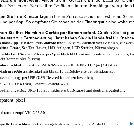
 was sie nicht weiß:
Finden Sie Ihr Gerät nicht in der Datenbank, brin
 bei. So steuern Sie alle Ihre Geräte mit Infrarot-Empfänger von jedem b
ten Sie Ihre Klimaanlage
in Ihrem Zuhause schon ein, während Sie no
ung per App! So empfängt Sie schon an der Eingangstür eine wohltuen
nen Sie Ihre Heimkino-Geräte per Sprachbefehl:
Greifen Sie bei ge
üte statt zur Fernbedienung. Jetzt haben Sie die Hände frei für Knabb
enlose App
"Elesion"
für Android und iOS:
zum Anlernen von Befehlen, zur weltwe
kino-Geräte, Set-Top-Boxen, HiFi-Anlagen, LED-Streifen, Klimaanlagen
atibel mit Amazon Alexa:
per Sprachbefehl Heimkino-Geräte steuern, ein/aus, 
 ein kompatibles System)
-kompatibel:
unterstützt WLAN-Standards IEEE 802.11b/g/n (2,4 GHz)
-Infrarot-Abstrahlwinkel
mit bis zu 10 m Reichweite bei Sichtkontakt
mversorgung: per USB (USB-Netzteil bitte dazu bestellen)
: 49 x 19 x 49 mm, Gesamt-Gewicht: 47 g
bedienungs-Box URC-150.app inklusive USB-Kabel und deutscher Anleitung
eferanten empf. VK:
€ 69,90
I
quelle
Deutschland
: Artikel ausgelaufen. Ähnliche, neue Artikel finden Sie hier: