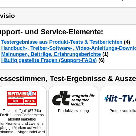
visio
pport- und Service-Elemente:
Testergebnisse aus Produkt-Tests & Testberichten
(4)
Handbuch-, Treiber-Software-, Video-Anleitungs-Downl
Meinungen, Beiträge, Erfahrungsberichte
(1)
Häufig gestellte Fragen (Support-FAQs)
(6)
ressestimmen, Test-Ergebnisse & Ausz
Testurteil: "gut" (87,7%)
Produktvorstellung
Produktvorstell
Fazit: "... das Gerät erstens
absolut makellos
funktionierte und zweitens
gängige Marken auf Anhieb
erkannte ... Abgerundet wird