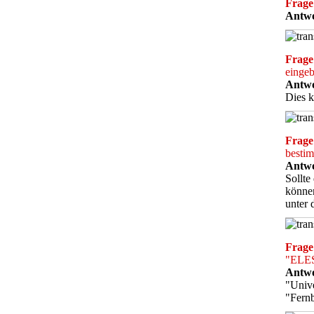
Frage
Antwo
Frage
einge
Antwo
Dies k
Frage
bestim
Antwo
Sollte
können
unter
Frage
"ELES
Antwo
"Unive
"Fernb