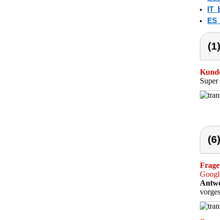
IT
ES
(1
Kunde
Super 
(6
Frage
Google
Antwo
vorge