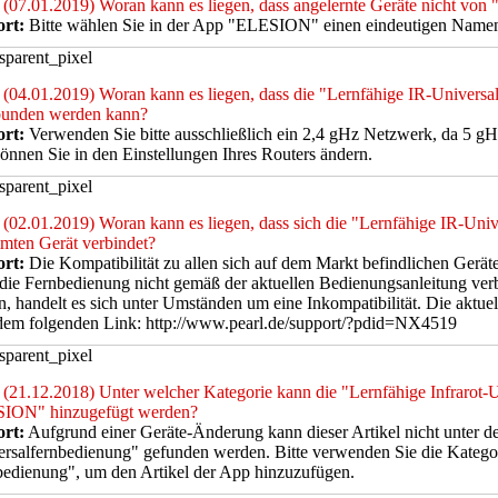
(07.01.2019) Woran kann es liegen, dass angelernte Geräte nicht von
rt:
Bitte wählen Sie in der App "ELESION" einen eindeutigen Namen 
(04.01.2019) Woran kann es liegen, dass die "Lernfähige IR-Univers
bunden werden kann?
rt:
Verwenden Sie bitte ausschließlich ein 2,4 gHz Netzwerk, da 5 gH
önnen Sie in den Einstellungen Ihres Routers ändern.
(02.01.2019) Woran kann es liegen, dass sich die "Lernfähige IR-Uni
mten Gerät verbindet?
rt:
Die Kompatibilität zu allen sich auf dem Markt befindlichen Gerät
 die Fernbedienung nicht gemäß der aktuellen Bedienungsanleitung ve
, handelt es sich unter Umständen um eine Inkompatibilität. Die aktue
 dem folgenden Link: http://www.pearl.de/support/?pdid=NX4519
(21.12.2018) Unter welcher Kategorie kann die "Lernfähige Infrarot-
ION" hinzugefügt werden?
rt:
Aufgrund einer Geräte-Änderung kann dieser Artikel nicht unter d
rsalfernbedienung" gefunden werden. Bitte verwenden Sie die Kategor
edienung", um den Artikel der App hinzuzufügen.