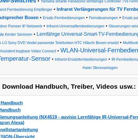
MI-Switches
•
Yamaha smarte Panasonic lernfähige Controller TVs Fer
•
Infrarot Verlängerungen für TV Fern
rarot Fernbedienung Empfänger
•
•
•
utsprecher Boxen
Ersatz-Fernbedienungen
Fernsteuerungen
Ersatz p
•
•
ion Pioneer IP Netzwerk
Infrarot-Universalfernbedienungen
Steuerungen wir
•
Lernfähige Universal-Smart-TV-Fernbedienun
te Kinder Senioren
•
p LG Sony DVD Vestel passende Telefunken HTC Hitachi Boxen ersetzt
Multifun
WLAN-Universal-Fernbedien
•
 Assistent tragbare Video Connect
Temperatur-Sensor
•
•
Infrarot-Ersatzfernbedienungen
IR-Fernbedien
Haier Stereoanlagen
) Download Handbuch, Treiber, Videos usw.:
_Handbuch
Handbuch
ienungsanleitung (NX4519 - auvisio Lernfähige IR-Universal-Fer
zon Alexa)
nellstartanleitung
SION-Übersicht