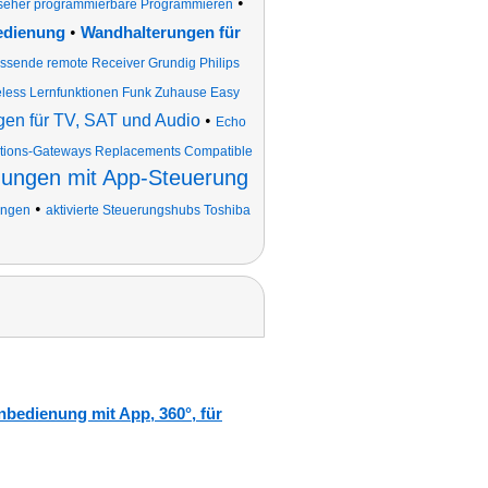
•
nseher programmierbare Programmieren
•
bedienung
Wandhalterungen für
assende remote Receiver Grundig Philips
eless Lernfunktionen Funk Zuhause Easy
gen für TV, SAT und Audio
•
Echo
ktions-Gateways Replacements Compatible
ungen mit App-Steuerung
•
ungen
aktivierte Steuerungshubs Toshiba
nbedienung mit App, 360°, für