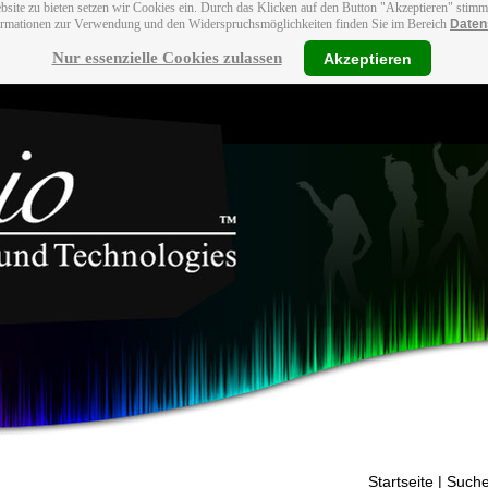
bsite zu bieten setzen wir Cookies ein. Durch das Klicken auf den Button "Akzeptieren" stim
ormationen zur Verwendung und den Widerspruchsmöglichkeiten finden Sie im Bereich
Daten
Nur essenzielle Cookies zulassen
Akzeptieren
Startseite
| Suche