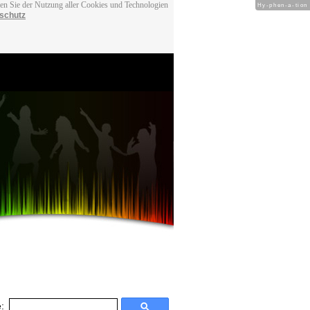
men Sie der Nutzung aller Cookies und Technologien
Hy-phen-a-tion
schutz
: