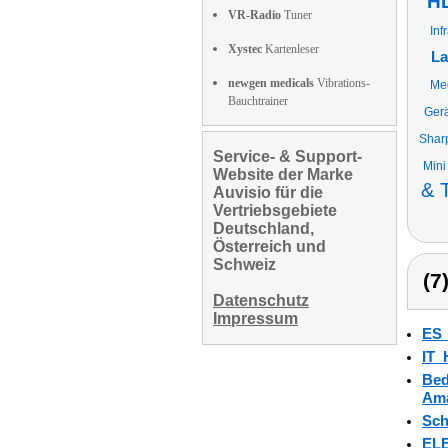
HD
VR-Radio
Tuner
Inf
Xystec
Kartenleser
La
newgen medicals
Vibrations-
Med
Bauchtrainer
Gerä
Shar
Service- & Support-
Mini
Website der Marke
& 
Auvisio für die
Vertriebsgebiete
Deutschland,
Österreich und
Schweiz
(7
Datenschutz
Impressum
ES
IT_
Bed
Ama
Sch
ELE