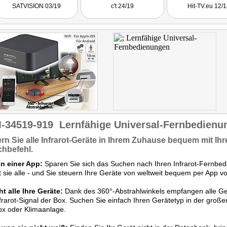
der positive
SATVISION 03/19
c't 24/19
Hit-TV.eu 12/1
Gesamteindruck von der
Unterstützung der beiden
Sprachassistenten Amazon
Alexa und Google Assistant
... ein sehr gutes Preis-
Leistungs-Verhältnis."
-34519-919
Lernfähige Universal-Fernbedienun
rn Sie
alle Infrarot-Geräte
in Ihrem Zuhause bequem mit
Ih
chbefehl
.
in einer App:
Sparen Sie sich das Suchen nach Ihren Infrarot-Fernbedi
t sie alle - und Sie steuern Ihre Geräte von weltweit bequem per App
ht alle Ihre Geräte:
Dank des 360°-Abstrahlwinkels empfangen alle Ge
frarot-Signal der Box. Suchen Sie einfach Ihren Gerätetyp in der groß
ox oder Klimaanlage.