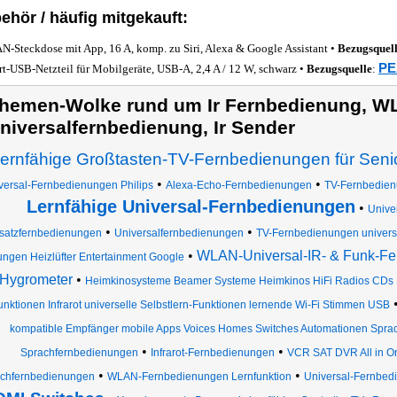
ehör / häufig mitgekauft:
-Steckdose mit App, 16 A, komp. zu Siri, Alexa & Google Assistant •
Bezugsquel
PE
rt-USB-Netzteil für Mobilgeräte, USB-A, 2,4 A / 12 W, schwarz •
Bezugsquelle
:
hemen-Wolke rund um Ir Fernbedienung, 
niversalfernbedienung, Ir Sender
ernfähige Großtasten-TV-Fernbedienungen für Seni
•
•
versal-Fernbedienungen Philips
Alexa-Echo-Fernbedienungen
TV-Fernbedie
Lernfähige Universal-Fernbedienungen
•
Unive
•
•
satzfernbedienungen
Universalfernbedienungen
TV-Fernbedienungen univers
•
WLAN-Universal-IR- & Funk-Fe
ngen Heizlüfter Entertainment Google
Hygrometer
•
Heimkinosysteme Beamer Systeme Heimkinos HiFi Radios CDs Pr
unktionen Infrarot universelle Selbstlern-Funktionen lernende Wi-Fi Stimmen USB
kompatible Empfänger mobile Apps Voices Homes Switches Automationen Spra
•
•
Sprachfernbedienungen
Infrarot-Fernbedienungen
VCR SAT DVR All in O
•
•
chfernbedienungen
WLAN-Fernbedienungen Lernfunktion
Universal-Fernbed