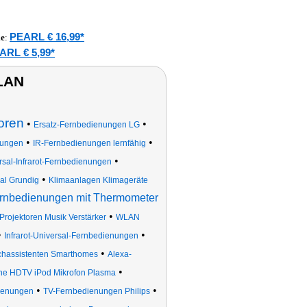
PEARL € 16,99*
le
:
ARL € 5,99*
WLAN
oren
•
•
Ersatz-Fernbedienungen LG
•
•
nungen
IR-Fernbedienungen lernfähig
•
rsal-Infrarot-Fernbedienungen
•
al Grundig
Klimaanlagen Klimageräte
rnbedienungen mit Thermometer
•
ojektoren Musik Verstärker
WLAN
•
•
Infrarot-Universal-Fernbedienungen
•
chassistenten Smarthomes
Alexa-
•
ne HDTV iPod Mikrofon Plasma
•
•
ienungen
TV-Fernbedienungen Philips