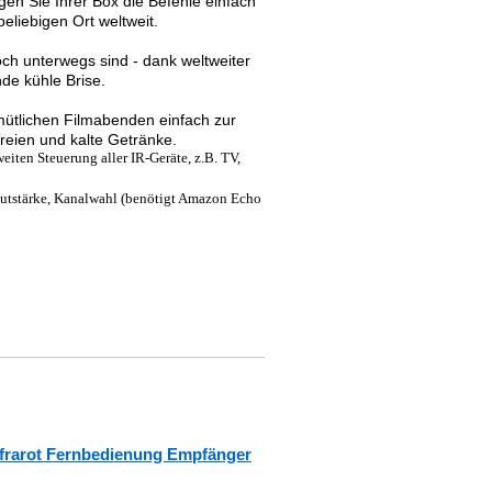
gen Sie Ihrer Box die Befehle einfach
eliebigen Ort weltweit.
ch unterwegs sind - dank weltweiter
de kühle Brise.
mütlichen Filmabenden einfach zur
ereien und kalte Getränke.
iten Steuerung aller IR-Geräte, z.B. TV,
Lautstärke, Kanalwahl (benötigt Amazon Echo
nfrarot Fernbedienung Empfänger