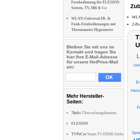
Fernbedienung für ELESION-
Zub
Szenen, TV, Hifi & Co
WLAN
WLAN-Universal-IR- &
Funk-Fernbedienungen mit
2-Po
Thermometer Hygrometer
T
U
Bleiben Sie mit uns im
Kontakt und tragen Sie
L
hier Ihre E-Mail-Adresse
für unsere HotPrice-Mail
Uni
ein:
Er
Heizu
Mehr Hersteller-
Seiten:
F
7links
Überwachungskameras
ELESION
Spra
TVPeCee
Smart-TV-HDMI-Sticks