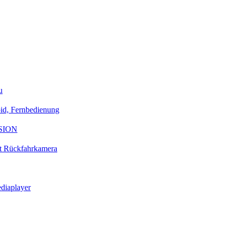
u
id, Fernbedienung
ESION
t Rückfahrkamera
diaplayer