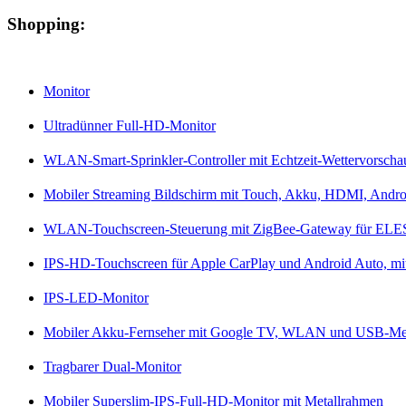
Shopping:
Monitor
Ultradünner Full-HD-Monitor
WLAN-Smart-Sprinkler-Controller mit Echtzeit-Wettervorscha
Mobiler Streaming Bildschirm mit Touch, Akku, HDMI, Andro
WLAN-Touchscreen-Steuerung mit ZigBee-Gateway für EL
IPS-HD-Touchscreen für Apple CarPlay und Android Auto, mi
IPS-LED-Monitor
Mobiler Akku-Fernseher mit Google TV, WLAN und USB-Me
Tragbarer Dual-Monitor
Mobiler Superslim-IPS-Full-HD-Monitor mit Metallrahmen