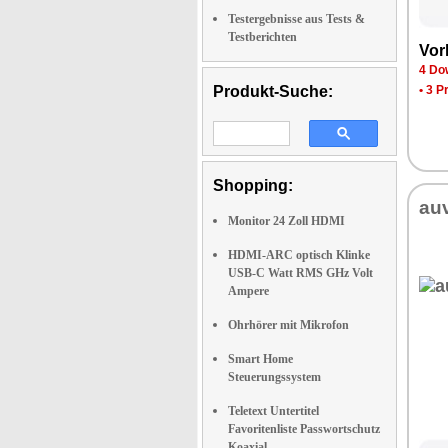
Testergebnisse aus Tests &
Testberichten
Vor­
4 Dow
Produkt-Suche:
•
3 P
Shopping:
au­
Monitor 24 Zoll HDMI
HDMI-ARC optisch Klinke
USB-C Watt RMS GHz Volt
Ampere
Ohrhörer mit Mikrofon
Smart Home
Steuerungssystem
Teletext Untertitel
Favoritenliste Passwortschutz
Koaxial