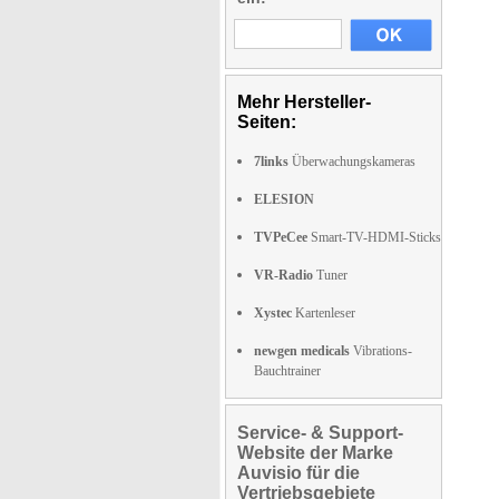
Mehr Hersteller-
Seiten:
7links
Überwachungskameras
ELESION
TVPeCee
Smart-TV-HDMI-Sticks
VR-Radio
Tuner
Xystec
Kartenleser
newgen medicals
Vibrations-
Bauchtrainer
Service- & Support-
Website der Marke
Auvisio für die
Vertriebsgebiete