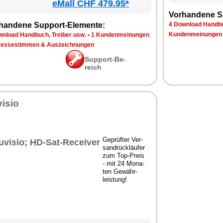
eMall CHF 479.95*
Vor­han­de­ne S
han­de­ne Sup­port-Ele­men­te:
4 Down­load Hand­bu
Kun­den­mei­nun­gen
n­load Hand­buch, Trei­ber usw.
•
1 Kun­den­mei­nun­gen
res­se­stim­men & Aus­zeich­nun­gen
Sup­port-Be­
reich
vi­sio
Ge­prüf­ter Ver­
sand­rück­läu­fer
zum Top-Preis
- mit 24 Mo­na­
ten Ge­währ­
leis­tung!