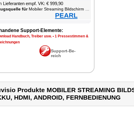
 Lie­fe­ran­ten empf. VK: € 999,90
zugs­quel­le für
Mo­bi­ler Strea­m­ing Bild­schirm mit Touch, Ak­ku, HDMI, An­dro­id, Fern­be­die­nung
PEARL
han­de­ne Sup­port-Ele­men­te:
n­load Hand­buch, Trei­ber usw.
•
1 Pres­se­stim­men &
eich­nun­gen
Sup­port-Be­
reich
visio Produkte MOBILER STREAMING BILD
KKU, HDMI, ANDROID, FERNBEDIENUNG