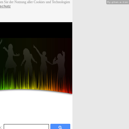
men Sie der Nutzung aller Cookies und Technologien
Hy-phen-a-tion
schutz
: