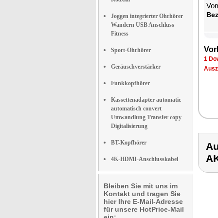
Vom
Be­
Joggen integrierter Ohrhörer
Wandern USB Anschluss
Fitness
Vor­
Sport-Ohrhörer
1 Dow
Geräuschverstärker
Aus­z
Funkkopfhörer
Kassettenadapter automatic
automatisch convert
Umwandlung Transfer copy
Digitalisierung
BT-Kopfhörer
Au
A
4K-HDMI-Anschlusskabel
Bleiben Sie mit uns im
Kontakt und tragen Sie
hier Ihre E-Mail-Adresse
für unsere HotPrice-Mail
ein: