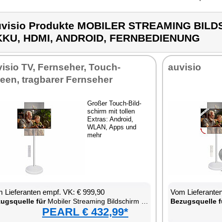
visio Produkte MOBILER STREAMING BILD
KKU, HDMI, ANDROID, FERNBEDIENUNG
vi­sio TV, Fern­se­her, Touch­
au­vi­sio
een, trag­ba­rer Fern­se­her
Gro­ßer Touch-Bild­
schirm mit tol­len
Ex­tras: An­dro­id,
WLAN, Apps und
mehr
 Lie­fe­ran­ten empf. VK: € 999,90
Vom Lie­fe­ran­t
zugs­quel­le für
Mo­bi­ler Strea­m­ing Bild­schirm mit Touch, Ak­ku, HDMI, An­dro­id, Fern­be­die­nung
Be­zugs­quel­le f
PEARL € 432,99*