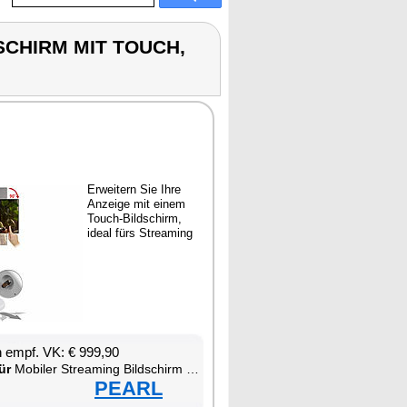
SCHIRM MIT TOUCH,
Er­wei­tern Sie Ih­re
An­zei­ge mit ei­nem
Touch-Bild­schirm,
ide­al fürs Strea­m­ing
en empf. VK: € 999,90
ür
Mo­bi­ler Strea­m­ing Bild­schirm mit Touch, Ak­ku, HDMI, An­dro­id, Fern­be­die­nung
PEARL