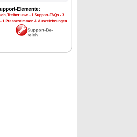
up­port-Ele­men­te:
ch, Trei­ber usw.
•
1 Sup­port-FAQs
•
3
•
1 Pres­se­stim­men & Aus­zeich­nun­gen
Sup­port-Be­
reich