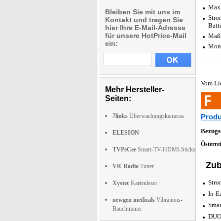
Maxi
Bleiben Sie mit uns im
Stro
Kontakt und tragen Sie
Batt
hier Ihre E-Mail-Adresse
für unsere HotPrice-Mail
Maße
ein:
Moni
Vom Li
Mehr Hersteller-
Seiten:
7links
Überwachungskameras
Produ
Bezugs
ELESION
Österre
TVPeCee
Smart-TV-HDMI-Sticks
Zub
VR-Radio
Tuner
Stro
Xystec
Kartenleser
In-E
newgen medicals
Vibrations-
Smar
Bauchtrainer
DUO-