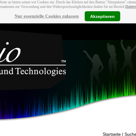
bsite zu bieten setzen wir Cookies ein. Durch das Klicken auf den Button "Akzeptieren" stim
ormationen zur Verwendung und den Widerspruchsmöglichkeiten finden Sie im Bereich
Daten
Nur essenzielle Cookies zulassen
Akzeptieren
Startseite
| Suche