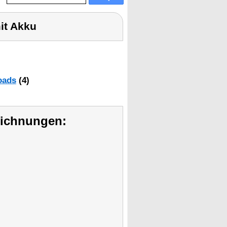
it Akku
oads
(4)
eichnungen: