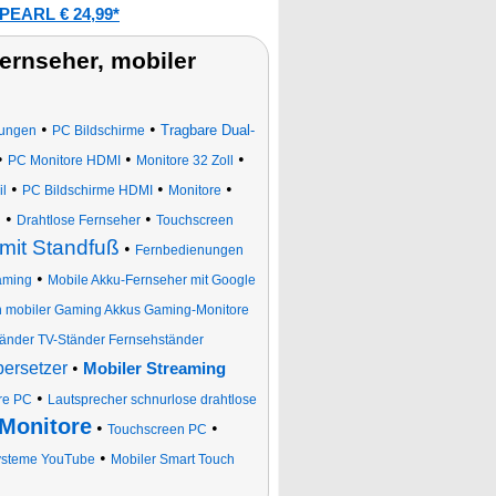
PEARL € 24,99*
ernseher, mobiler
•
•
Tragbare Dual-
rungen
PC Bildschirme
•
•
•
PC Monitore HDMI
Monitore 32 Zoll
•
•
•
l
PC Bildschirme HDMI
Monitore
•
•
l
Drahtlose Fernseher
Touchscreen
mit Standfuß
•
Fernbedienungen
•
aming
Mobile Akku-Fernseher mit Google
n mobiler Gaming Akkus Gaming-Monitore
änder TV-Ständer Fernsehständer
bersetzer
•
Mobiler Streaming
•
re PC
Lautsprecher schnurlose drahtlose
-Monitore
•
•
Touchscreen PC
•
Systeme YouTube
Mobiler Smart Touch