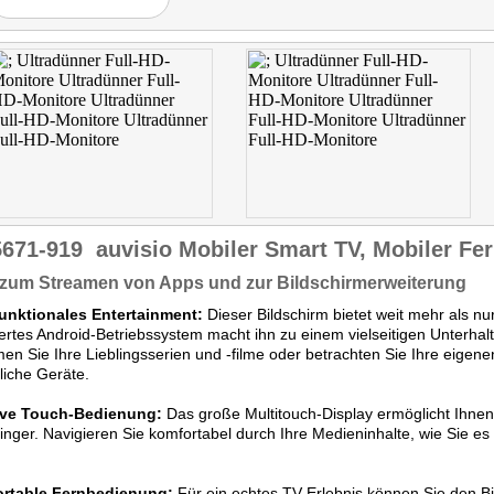
5671-919
auvisio Mobiler Smart TV, Mobiler Fe
 zum Streamen von Apps und zur Bildschirmerweiterung
funktionales Entertainment:
Dieser Bildschirm bietet weit mehr als nu
iertes Android-Betriebssystem macht ihn zu einem vielseitigen Unterhal
en Sie Ihre Lieblingsserien und -filme oder betrachten Sie Ihre eige
liche Geräte.
tive Touch-Bedienung:
Das große Multitouch-Display ermöglicht Ihnen 
nger. Navigieren Sie komfortabel durch Ihre Medieninhalte, wie Sie 
rtable Fernbedienung:
Für ein echtes TV-Erlebnis können Sie den 