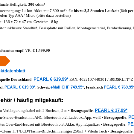
male Helligkeit:
300 cd/m²
mversorgung: Li-Ion-Akku mit 7.800 mAh für
bis zu 3,5 Stunden Laufzeit
(lädt per
erien Typ AAA / Micro (bitte dazu bestellen)
: 136 x 72 x 47 cm, Gewicht: 18 kg
tor inklusive Standfuß, Basisplatte mit Rollen, Montagematerial, Fernbedienung, 
eferanten empf. VK:
€ 1.499,90
ktdatenblatt
PEARL € 619,99*
quelle
Deutschland
:
EAN:
4022107440301
/ B0DSRLTT4Z
PEARL € 619,99*
eMall CHF 749.95*
PEARL € 769,95
ich
;
Schweiz
;
Frankreich
ehör / häufig mitgekauft:
PEARL € 17,99*
m-Verlängerungskabel mit 2 Buchsen, 5 m •
Bezugsquelle
:
PE
ar-Stereo-Headset mit ANC, Bluetooth 5.2, Ladebox, App, weiß •
Bezugsquelle
:
PE
tes Over-Ear-Headset mit Bluetooth 5.3, Akku, App, Equalizer •
Bezugsquelle
:
Clean TFT/LCD/Plasma-Bildschirmreiniger 250ml + Vileda Tuch •
Bezugsquelle