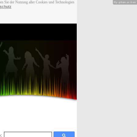
men Sie der Nutzung aller Cookies und Technologien
Hy-phen-a-tion
schutz
: