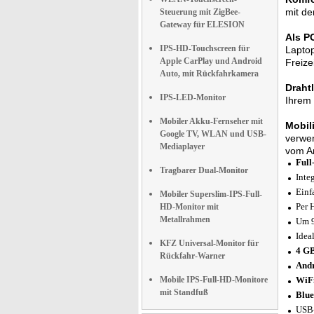
mit de
Steuerung mit ZigBee-
Gateway für ELESION
Als P
IPS-HD-Touchscreen für
Laptop
Apple CarPlay und Android
Freizei
Auto, mit Rückfahrkamera
Draht
IPS-LED-Monitor
Ihrem
Mobiler Akku-Fernseher mit
Mobili
Google TV, WLAN und USB-
verwen
Mediaplayer
vom A
Full
Tragbarer Dual-Monitor
Inte
Einf
Mobiler Superslim-IPS-Full-
Per 
HD-Monitor mit
Metallrahmen
Um 9
Idea
KFZ Universal-Monitor für
4 G
Rückfahr-Warner
Andr
Mobile IPS-Full-HD-Monitore
WiFi
mit Standfuß
Blue
USB-