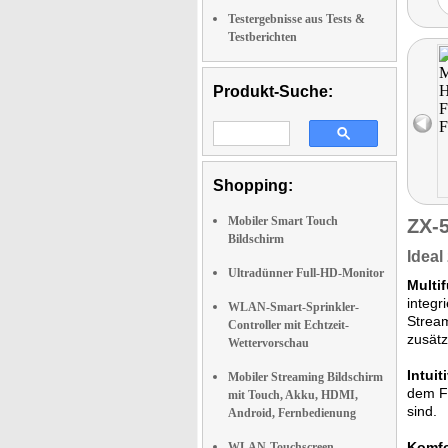
Testergebnisse aus Tests &
Testberichten
Produkt-Suche:
Shopping:
Mobiler Smart Touch
ZX-
Bildschirm
Ideal
Ultradünner Full-HD-Monitor
Multi
integr
WLAN-Smart-Sprinkler-
Stream
Controller mit Echtzeit-
zusätz
Wettervorschau
Intui
Mobiler Streaming Bildschirm
dem Fi
mit Touch, Akku, HDMI,
sind.
Android, Fernbedienung
Komfo
WLAN-Touchscreen-