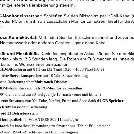
r mitgelieferten Fernbedienung steuern.
C-Monitor einsetzbar:
Schließen Sie den Bildschirm per HDMI-Kabel (n
 oder PC an, um ihn als zusätzlichen Monitor zu nutzen. Ideal für die Ar
t.
lose Konnektivität:
Verbinden Sie den Bildschirm schnell und zuverlä
 Heimnetzwerk oder anderen Geräten - ganz ohne Kabel.
tät und Flexibilität:
Dank des eingebauten Akkus können Sie den Bil
den - bis zu 3,5 Stunden lang. Die Rollen am Fuß machen es Ihnen da
rbeits- ins Wohnzimmer umzuziehen.
-HD-Bildschirm
mit 81,3 cm (32") und 1920 × 1080 Pixel (16:9)
grierte
Stereolautsprecher
mit 10 Watt Spitzenleistung
ache Bedienung über
Multitouch-Display
HDMI-Anschluss auch
als PC-Monitor verwendbar
0° drehbar und um 30° neigbar (je 15° nach vorne und hinten)
l zum Streamen von YouTube, Netflix, Prime und Apps dank
64 GB Speicher
B RAM
für rasante Bedienung
oid 13 Betriebssystem
-kompatibel:
für WLAN IEEE 802.11ac/a/b/g/n
tooth
für kabellose Verbindung zu Smartphone, Tablet-PC und mehr
A und USB-C-Anschlüsse zur Datenübertragung