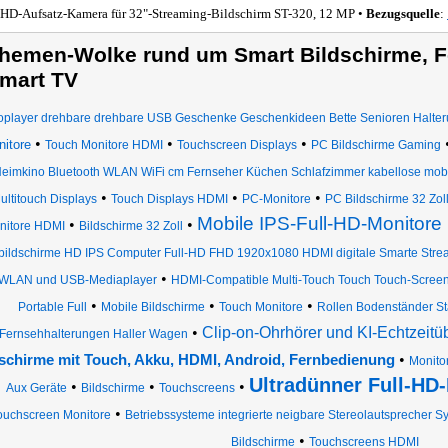
-HD-Aufsatz-Kamera für 32"-Streaming-Bildschirm ST-320, 12 MP •
Bezugsquelle
:
hemen-Wolke rund um Smart Bildschirme, F
mart TV
oplayer drehbare drehbare USB Geschenke Geschenkideen Bette Senioren Halte
•
•
•
itore
Touch Monitore HDMI
Touchscreen Displays
PC Bildschirme Gaming
eimkino Bluetooth WLAN WiFi cm Fernseher Küchen Schlafzimmer kabellose mobi
•
•
•
ultitouch Displays
Touch Displays HDMI
PC-Monitore
PC Bildschirme 32 Zol
Mobile IPS-Full-HD-Monitore 
•
•
nitore HDMI
Bildschirme 32 Zoll
bildschirme HD IPS Computer Full-HD FHD 1920x1080 HDMI digitale Smarte Stre
•
 WLAN und USB-Mediaplayer
HDMI-Compatible Multi-Touch Touch Touch-Scree
•
•
•
Portable Full
Mobile Bildschirme
Touch Monitore
Rollen Bodenständer St
•
Clip-on-Ohrhörer und KI-Echtzeitü
Fernsehhalterungen Haller Wagen
•
schirme mit Touch, Akku, HDMI, Android, Fernbedienung
Monito
Ultradünner Full-HD
•
•
•
Aux Geräte
Bildschirme
Touchscreens
•
ouchscreen Monitore
Betriebssysteme integrierte neigbare Stereolautsprecher 
•
Bildschirme
Touchscreens HDMI