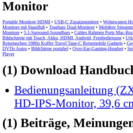
Monitor
Portable Monitore HDMI
•
USB-C Zusatzmonitore
•
Wohnwagen Hote
Monitore mit Standfuß
•
Tragbare Dual-Monitore
•
Mobilere Streami
Monitore
•
5.1-Surround-Soundbars
•
Cables Rahmen Ports Mac-Book
Bildschirme mit Touch, Akku, HDMI, Android, Fernbedienung
•
Url
Reisetaschen 1080p Koffer Travel Tape-C Reisemobile Gadgets
•
Ges
DVDs Autos
•
Bildchirme portabel
•
Over-Ear-Gaming-Headset
•
Sp
Player
(1) Download Handbuch,
Bedienungsanleitung (ZX
HD-IPS-Monitor, 39,6 c
(1) Beiträge, Meinungen