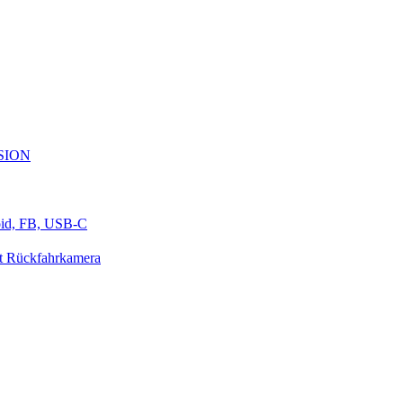
ESION
oid, FB, USB-C
t Rückfahrkamera