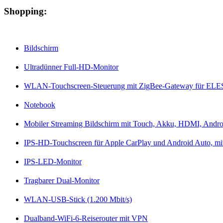
Shopping:
Bildschirm
Ultradünner Full-HD-Monitor
WLAN-Touchscreen-Steuerung mit ZigBee-Gateway für EL
Notebook
Mobiler Streaming Bildschirm mit Touch, Akku, HDMI, Andr
IPS-HD-Touchscreen für Apple CarPlay und Android Auto, mi
IPS-LED-Monitor
Tragbarer Dual-Monitor
WLAN-USB-Stick (1.200 Mbit/s)
Dualband-WiFi-6-Reiserouter mit VPN