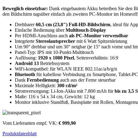
Beweglich einsetzbar:
Dank eingebautem Akku betreiben Sie den Bil
den Bildschirm tagsüber einfach als zweiten PC-Monitor im Homeoffi
Drehbarer
60,5 cm (23,8") Full-HD-Bildschirm
, ideal für Ap
Einfache Bedienung über
Multitouch-Display
Per HDMI-Anschluss auch
als PC-Monitor verwendbar
Integrierte
Stereolautsprecher
mit 6 Watt Spitzenleistung
Um 90° drehbar und um 30° neigbar (je 15° nach vorne und hi
Panel-Typ: IPS mit 10-Punkt-Multitouch
Auflösung:
1920 x 1080 Pixel
, Seitenverhältnis: 16:9
Android 13
Betriebssystem
WiFi-kompatibel: für WLAN IEEE 802.11ac/a/b/g/n
Bluetooth
für kabellose Verbindung zu Smartphone, Tablet-P
Dank
Fernbedienung
auch aus der Ferne steuerbar
Maximale Helligkeit:
300 cd/m²
Stromversorgung: Li-Ion-Akku mit 7.800 mAh für
bis zu 3,5 
Maße: 116 x 54 x 34 cm, Gewicht: 12 kg
Monitor inklusive Standfuß, Basisplatte mit Rollen, Montagema
Vom Lieferanten empf. VK:
€ 999,90
Produktdatenblatt