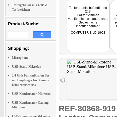
Testergebnisse aus Tests &
Testergebnis: befriedigend
Testberichten
(2,8)
Fazit: "Stimmen
S
verständlich, umfangreiches
me
Set, einfache
s
Produkt-Suche:
Inbetriebnahme."
Getestet wurde ZX-8134
COMPUTER BILD 19/23
Mi
Shopping:
Microphone
USB-Stand-Mikrofon
2,4-GHz-Funkmikrofon-Set
mit Empfänger für 3,5-mm-
Klinkenanschluss
USB-Kondensator-Mikrofon
USB-Kondensator-Gaming-
REF-80868-91
Mikrofon
USB-Konsensator-Mikrofon