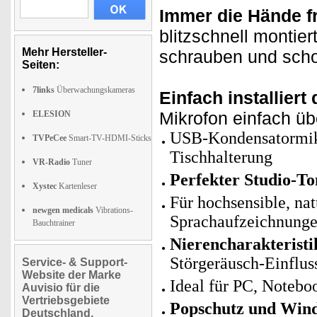
Immer die Hände fr
blitzschnell montie
Mehr Hersteller-
schrauben und scho
Seiten:
7links
Überwachungskameras
Einfach installiert
Mikrofon einfach ü
ELESION
USB-Kondensatormikr
TVPeCee
Smart-TV-HDMI-Sticks
Tischhalterung
VR-Radio
Tuner
Perfekter Studio-To
Xystec
Kartenleser
Für hochsensible, na
newgen medicals
Vibrations-
Sprachaufzeichnung
Bauchtrainer
Nierencharakteristi
Störgeräusch-Einflus
Service- & Support-
Website der Marke
Ideal für PC, Noteb
Auvisio für die
Vertriebsgebiete
Popschutz und Win
Deutschland,