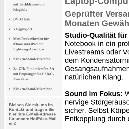
Laptop-Comput
mit Tischklemme und
Ringlicht
Geprüfter Versa
DVD-Hülle
Monaten Gewähr
Vlogging-Set
Studio-Qualität fü
Mini-Funkmikrofon für
Notebook in ein pro
iPhone und iPad mit
Lightning-Anschluss
Livestreams oder Vo
dem Kondensatormi
Klinken-Stand-Mikrofon
Gesangsaufnahmen 
2,4-GHz-Funkmikrofon-Set
mit Empfänger für USB-C-
natürlichen Klang.
Anschluss
Klinken-Stand-Mikrofone
Sound im Fokus:
W
nervige Störgeräusc
Bleiben Sie mit uns im
sicher. Selbst Körp
Kontakt und tragen Sie
hier Ihre E-Mail-Adresse
Entkopplung durch 
für unsere HotPrice-Mail
ein: