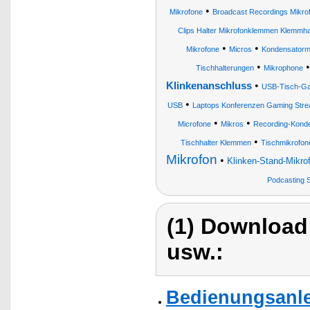
•
Mikrofone
Broadcast Recordings Mikro
Clips Halter Mikrofonklemmen Klemmha
•
•
Mikrofone
Micros
Kondensatorm
•
Tischhalterungen
Mikrophone
•
Klinkenanschluss
USB-Tisch-Ga
•
USB
Laptops Konferenzen Gaming Stream
•
•
Microfone
Mikros
Recording-Kond
•
Tischhalter Klemmen
Tischmikrofon
Mikrofon
•
Klinken-Stand-Mikro
Podcasting 
(1) Download
usw.:
Bedienungsanlei