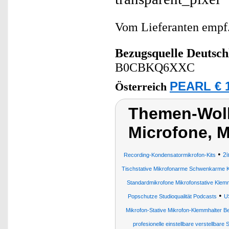
Vom Lieferanten emp
Bezugsquelle
Deutsch
B0CBKQ6XXC
PEARL € 1
Österreich
Themen-Wolk
Microfone, 
•
2i
Recording-Kondensatormikrofon-Kits
Tischstative Mikrofonarme Schwenkarme K
Standardmikrofone Mikrofonstative Klem
•
Popschutze Studioqualität Podcasts
U
Mikrofon-Stative Mikrofon-Klemmhalter 
profesionelle einstellbare verstellbare