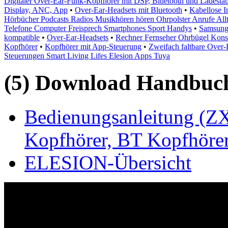
Digitaler Over-Ear-Funk-Kopfhörer mit DSP, Bluetooth und Ladestat
Display, ANC, App
•
Over-Ear-Headsets mit Bluetooth
•
Kabellose I
Hörbücher Podcasts Radios Musikhören hören Ohrpolster Anrufe All
Telefone Computer Freisprech Smartphones Sport Handys
•
Samsungs
kompatible
•
Over-Ear-Headsets
•
Rechner Fernseher Ohrbügel Kons
Kopfhörer
•
Kopfhörer mit App-Steuerung
•
Zweifach faltbare Over
Steuerungen Smart Living Lifes Elesion Apps Tuya
(5) Download Handbuch,
Bedienungsanleitung (ZX
Kopfhörer, BT Kopfhöre
ELESION-Übersicht