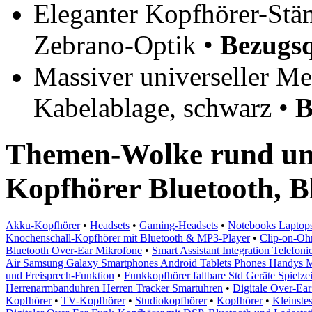
Eleganter Kopfhörer-Stän
Zebrano-Optik •
Bezugsq
Massiver universeller Me
Kabelablage, schwarz •
B
Themen-Wolke rund um 
Kopfhörer Bluetooth, B
Akku-Kopfhörer
•
Headsets
•
Gaming-Headsets
•
Notebooks Laptops
Knochenschall-Kopfhörer mit Bluetooth & MP3-Player
•
Clip-on-Ohr
Bluetooth Over-Ear Mikrofone
•
Smart Assistant Integration Telefo
Air Samsung Galaxy Smartphones Android Tablets Phones Handys M
und Freisprech-Funktion
•
Funkkopfhörer faltbare Std Geräte Spielzei
Herrenarmbanduhren Herren Tracker Smartuhren
•
Digitale Over-Ea
Kopfhörer
•
TV-Kopfhörer
•
Studiokopfhörer
•
Kopfhörer
•
Kleinste