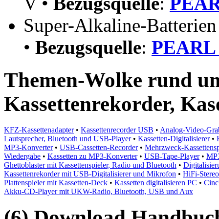
V •
Bezugsquelle
:
PEARL
Super-Alkaline-Batterie
•
Bezugsquelle
:
PEARL 
Themen-Wolke rund um 
Kassettenrekorder, Kas
KFZ-Kassettenadapter
•
Kassettenrecorder USB
•
Analog-Video-Grab
Lautsprecher, Bluetooth und USB-Player
•
Kassetten-Digitalisierer
•
MP3-Konverter
•
USB-Cassetten-Recorder
•
Mehrzweck-Kassettensp
Wiedergabe
•
Kassetten zu MP3-Konverter
•
USB-Tape-Player
•
MP3
Ghettoblaster mit Kassettenspieler, Radio und Bluetooth
•
Digitalisi
Kassettenrekorder mit USB-Digitalisierer und Mikrofon
•
HiFi-Stereo
Plattenspieler mit Kassetten-Deck
•
Kassetten digitalisieren PC
•
Cinc
Akku-CD-Player mit UKW-Radio, Bluetooth, USB und Aux
(6) Download Handbuch,