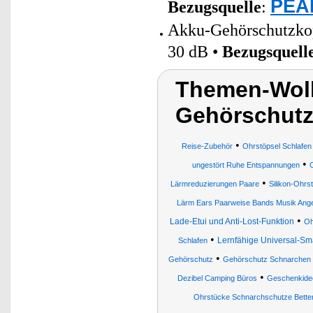
PEAR
Bezugsquelle
:
Akku-Gehörschutzkop
30 dB •
Bezugsquell
Themen-Wolk
Gehörschutz
•
Reise-Zubehör
Ohrstöpsel Schlafen 
•
ungestört Ruhe Entspannungen
O
•
Lärmreduzierungen Paare
Silikon-Ohrs
Lärm Ears Paarweise Bands Musik Ange
•
Lade-Etui und Anti-Lost-Funktion
Oh
•
Lernfähige Universal-Sm
Schlafen
•
Gehörschutz
Gehörschutz Schnarchen
•
Dezibel Camping Büros
Geschenkidee
Ohrstücke Schnarchschutze Betten