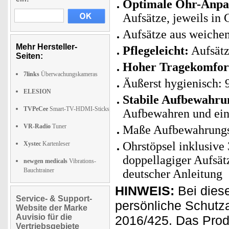
Optimale Ohr-Anpa
Aufsätze, jeweils in
Aufsätze aus weichem
Mehr Hersteller-
Pflegeleicht:
Aufsätz
Seiten:
Hoher Tragekomfor
7links
Überwachungskameras
Äußerst hygienisch: 9
ELESION
Stabile Aufbewahru
TVPeCee
Smart-TV-HDMI-Sticks
Aufbewahren und ein
VR-Radio
Tuner
Maße Aufbewahrungsb
Ohrstöpsel inklusive
Xystec
Kartenleser
doppellagiger Aufsä
newgen medicals
Vibrations-
Bauchtrainer
deutscher Anleitung
HINWEIS:
Bei diese
Service- & Support-
persönliche Schutz
Website der Marke
Auvisio für die
2016/425. Das Prod
Vertriebsgebiete