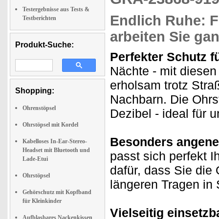
Testergebnisse aus Tests &
Endlich Ruhe: F
Testberichten
arbeiten Sie ga
Produkt-Suche:
Perfekter Schutz f
Nächte - mit diesen
erholsam trotz Stra
Shopping:
Nachbarn. Die Ohrs
Ohrenstöpsel
Dezibel - ideal für 
Ohrstöpsel mit Kordel
Besonders angene
Kabelloses In-Ear-Stereo-
Headset mit Bluetooth und
passt sich perfekt 
Lade-Etui
dafür, dass Sie die
Ohrstöpsel
längeren Tragen in 
Gehörschutz mit Kopfband
für Kleinkinder
Vielseitig einsetzb
Aufblasbares Nackenkissen