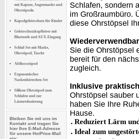
Schlafen, sondern a
mit Kapuze, Augenmaske und
Ohrstöpseln
im Großraumbüro. Üb
Kapselgehörschutz für Kinder
diese Ohrstöpsel Ihr
Gehörschutzkopfhörer mit
Bluetooth und AUX-Eingang
Wiederverwendbar
Schlaf-Set mit Maske,
Sie die Ohrstöpsel
Ohrstöpsel, Tasche
bereit für den nächs
Abflussstöpsel
zugleich.
Ergonomisches
Nackenhörnchen-Set
Inklusive praktis
Silikon-Ohrstöpsel zum
Ohrstöpsel sauber u
Schlafen und zur
Lärmreduzierung
haben Sie Ihre Ruhe
Hause.
Bleiben Sie mit uns im
Reduziert Lärm und
Kontakt und tragen Sie
hier Ihre E-Mail-Adresse
Ideal zum ungestört
für unsere HotPrice-Mail
ein: