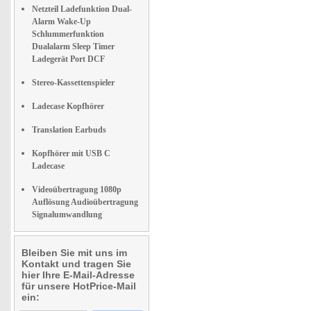
Netzteil Ladefunktion Dual-
Alarm Wake-Up
Schlummerfunktion
Dualalarm Sleep Timer
Ladegerät Port DCF
Stereo-Kassettenspieler
Ladecase Kopfhörer
Translation Earbuds
Kopfhörer mit USB C
Ladecase
Videoübertragung 1080p
Auflösung Audioübertragung
Signalumwandlung
Bleiben Sie mit uns im
Kontakt und tragen Sie
hier Ihre E-Mail-Adresse
für unsere HotPrice-Mail
ein: