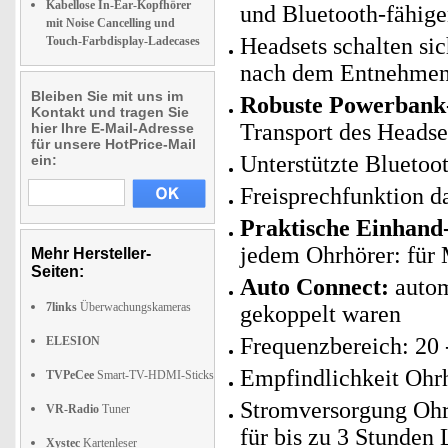
Kabellose In-Ear-Kopfhörer
und Bluetooth-fähige
mit Noise Cancelling und
Headsets schalten si
Touch-Farbdisplay-Ladecases
nach dem Entnehmen 
Bleiben Sie mit uns im
Robuste Powerbank
Kontakt und tragen Sie
Transport des Headse
hier Ihre E-Mail-Adresse
für unsere HotPrice-Mail
Unterstützte Blueto
ein:
Freisprechfunktion d
Praktische Einhand
jedem Ohrhörer: für
Mehr Hersteller-
Seiten:
Auto Connect:
autom
7links
Überwachungskameras
gekoppelt waren
Frequenzbereich: 20 
ELESION
Empfindlichkeit Ohrh
TVPeCee
Smart-TV-HDMI-Sticks
Stromversorgung Ohrh
VR-Radio
Tuner
für bis zu 3 Stunden 
Xystec
Kartenleser