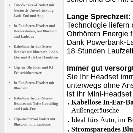
True-Wireless-Headset mit
Geräusch-Unterdrückung,
Lange Sprechzeit:
Lade-Etui und App
Technologie liefern
In-Ear-Stereo-Headset und
Hörverstärker, mit Bluetooth
Ohrhörern Energie f
und Ladebox
Dank Powerbank-La
Kabelloses In-Ear-Stereo-
18 Stunden Laufzeit
Headset mit Bluetooth, Lade-
Etui und Anti-Lost-Funktion
Immer gut versorgt
Clip-on-Ohrhörer und KI-
Echtzeitübersetzer
Sie Ihr Headset imm
In-Ear-Stereo-Headset mit
unterwegs ohne Ans
Bluetooth
ist Ihr Mini-Headset
Kabelloses In-Ear-Stereo-
Kabellose In-Ear-B
Headset mit Noise Cancelling
Außengeräusche
und Lade-Etui
Ideal fürs Auto, im 
Clip-on-Stereo-Headset mit
Bluetooth und Ladecase
Stromsparendes Blu