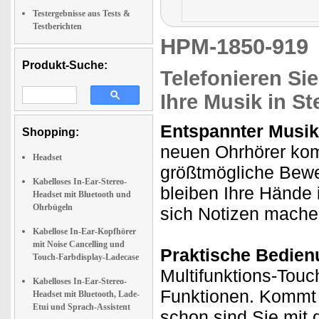
Testergebnisse aus Tests &
Testberichten
HPM-1850-91
Produkt-Suche:
Telefonieren Sie
Ihre Musik in St
Entspannter Musik
Shopping:
neuen Ohrhörer kom
Headset
größtmögliche Beweg
Kabelloses In-Ear-Stereo-
bleiben Ihre Hände 
Headset mit Bluetooth und
Ohrbügeln
sich Notizen machen
Kabellose In-Ear-Kopfhörer
mit Noise Cancelling und
Praktische Bedien
Touch-Farbdisplay-Ladecase
Multifunktions-Touc
Kabelloses In-Ear-Stereo-
Funktionen. Kommt e
Headset mit Bluetooth, Lade-
Etui und Sprach-Assistent
schon sind Sie mit