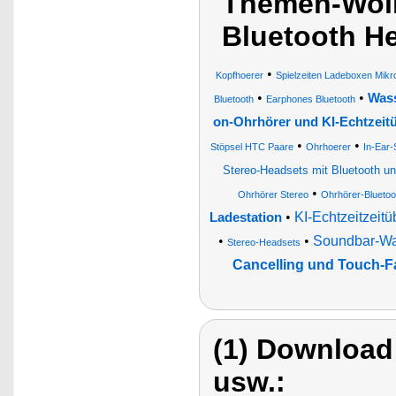
Themen-Wolk
Bluetooth H
•
Kopfhoerer
Spielzeiten Ladeboxen Mikr
•
•
Wass
Bluetooth
Earphones Bluetooth
on-Ohrhörer und KI-Echtzeit
•
•
Stöpsel HTC Paare
Ohrhoerer
In-Ear-
Stereo-Headsets mit Bluetooth u
•
Ohrhörer Stereo
Ohrhörer-Bluetoo
•
KI-Echtzeitzeit
Ladestation
•
•
Soundbar-Wa
Stereo-Headsets
Cancelling und Touch-F
(1) Download
usw.: