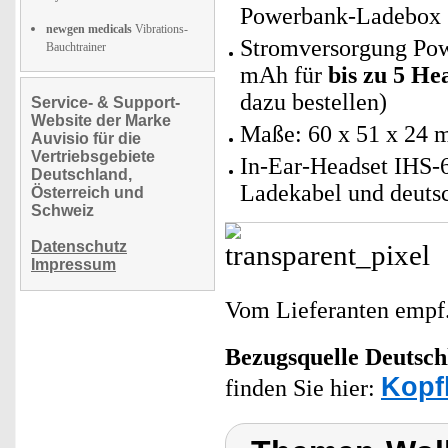
Powerbank-Ladebox
newgen medicals
Vibrations-
Stromversorgung Pow
Bauchtrainer
mAh für
bis zu 5 He
dazu bestellen)
Service- & Support-
Website der Marke
Maße: 60 x 51 x 24 
Auvisio für die
Vertriebsgebiete
In-Ear-Headset IHS-
Deutschland,
Ladekabel und deuts
Österreich und
Schweiz
Datenschutz
Impressum
Vom Lieferanten emp
Bezugsquelle
Deutsch
Kopf
finden Sie hier: