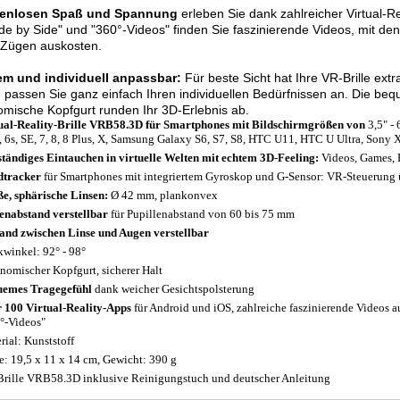
enlosen Spaß und Spannung
erleben Sie dank zahlreicher Virtual-
de by Side" und "360°-Videos" finden Sie faszinierende Videos, mit de
 Zügen auskosten.
m und individuell anpassbar:
Für beste Sicht hat Ihre VR-Brille ex
 passen Sie ganz einfach Ihren individuellen Bedürfnissen an. Die be
mische Kopfgurt runden Ihr 3D-Erlebnis ab.
ual-Reality-Brille VRB58.3D für Smartphones mit Bildschirmgrößen von
3,5" - 
6, 6s, SE, 7, 8, 8 Plus, X, Samsung Galaxy S6, S7, S8, HTC U11, HTC U Ultra, Sony 
ständiges Eintauchen in virtuelle Welten mit echtem 3D-Feeling:
Videos, Games, 
dtracker
für Smartphones mit integriertem Gyroskop und G-Sensor: VR-Steuerun
e, sphärische Linsen:
Ø 42 mm, plankonvex
enabstand verstellbar
für Pupillenabstand von 60 bis 75 mm
and zwischen Linse und Augen verstellbar
kwinkel: 92° - 98°
nomischer Kopfgurt, sicherer Halt
emes Tragegefühl
dank weicher Gesichtspolsterung
 100 Virtual-Reality-Apps
für Android und iOS, zahlreiche faszinierende Videos
°-Videos"
rial: Kunststoff
: 19,5 x 11 x 14 cm, Gewicht: 390 g
rille VRB58.3D inklusive Reinigungstuch und deutscher Anleitung