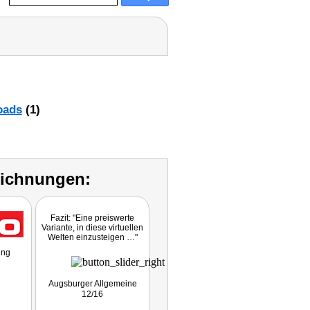
oads
(1)
eichnungen:
Fazit: "Eine preiswerte
Produktvorstellung
Variante, in diese virtuellen
Welten einzusteigen …"
ung
Augsburger Allgemeine
Die Presse am Sonntag
12/16
10/16