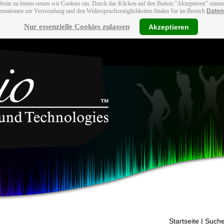
bsite zu bieten setzen wir Cookies ein. Durch das Klicken auf den Button "Akzeptieren" stim
ormationen zur Verwendung und den Widerspruchsmöglichkeiten finden Sie im Bereich
Daten
Nur essenzielle Cookies zulassen
Akzeptieren
Startseite
| Suche