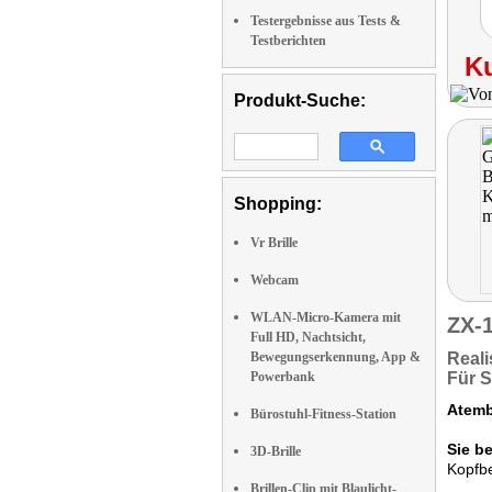
Testergebnisse aus Tests &
Testberichten
K
Produkt-Suche:
Shopping:
Vr Brille
Webcam
WLAN-Micro-Kamera mit
ZX-
Full HD, Nachtsicht,
Bewegungserkennung, App &
Reali
Powerbank
Für S
Atemb
Bürostuhl-Fitness-Station
Sie be
3D-Brille
Kopfbe
Brillen-Clip mit Blaulicht-