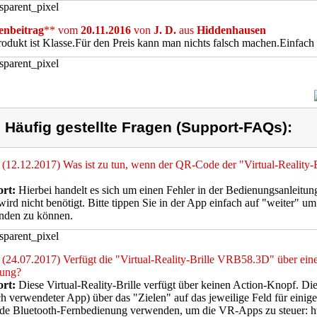
nbeitrag
** vom
20.11.2016
von
J. D.
aus
Hiddenhausen
odukt ist Klasse.Für den Preis kann man nichts falsch machen.Einfach 
) Häufig gestellte Fragen (Support-FAQs):
(12.12.2017) Was ist zu tun, wenn der QR-Code der "Virtual-Reality
rt:
Hierbei handelt es sich um einen Fehler in der Bedienungsanleitun
ird nicht benötigt. Bitte tippen Sie in der App einfach auf "weiter" u
nden zu können.
(24.07.2017) Verfügt die "Virtual-Reality-Brille VRB58.3D" über ei
rung?
rt:
Diese Virtual-Reality-Brille verfügt über keinen Action-Knopf. Di
ch verwendeter App) über das "Zielen" auf das jeweilige Feld für einig
nde Bluetooth-Fernbedienung verwenden, um die VR-Apps zu steuer: h