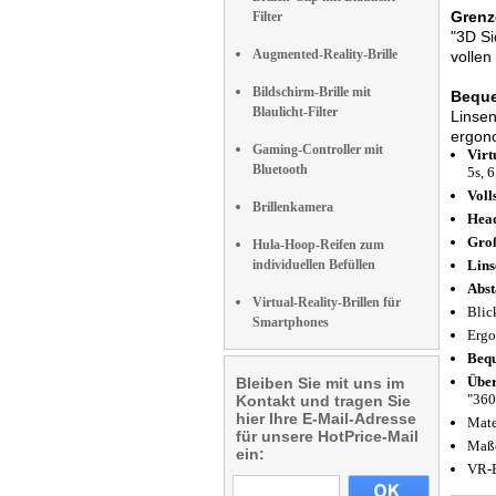
Grenz
Filter
"3D Si
Augmented-Reality-Brille
vollen
Bildschirm-Brille mit
Beque
Blaulicht-Filter
Linsen
ergono
Gaming-Controller mit
Virt
Bluetooth
5s, 
Voll
Brillenkamera
Hea
Groß
Hula-Hoop-Reifen zum
individuellen Befüllen
Lins
Abst
Virtual-Reality-Brillen für
Blic
Smartphones
Ergo
Bequ
Über
Bleiben Sie mit uns im
"360
Kontakt und tragen Sie
hier Ihre E-Mail-Adresse
Mate
für unsere HotPrice-Mail
Maße
ein:
VR-B