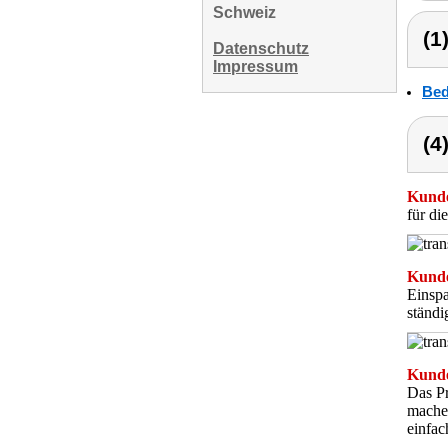
Schweiz
(1
Datenschutz
Impressum
Bed
(4
Kunde
für die
Kunde
Einspa
ständi
Kunde
Das Pr
machen
einfac