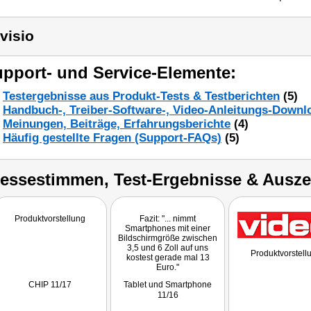
visio
pport- und Service-Elemente:
Testergebnisse aus Produkt-Tests & Testberichten
(5)
Handbuch-, Treiber-Software-, Video-Anleitungs-Downl
Meinungen, Beiträge, Erfahrungsberichte
(4)
Häufig gestellte Fragen (Support-FAQs)
(5)
ressestimmen, Test-Ergebnisse & Ausz
Produktvorstellung
Fazit: "... nimmt
Smartphones mit einer
Bildschirmgröße zwischen
3,5 und 6 Zoll auf uns
Produktvorstell
kostest gerade mal 13
Euro."
CHIP 11/17
Tablet und Smartphone
11/16