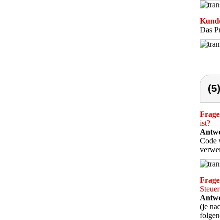
Kunde
Das Pr
(5
Frage
ist?
Antwo
Code w
verwe
Frage
Steue
Antwo
(je na
folge