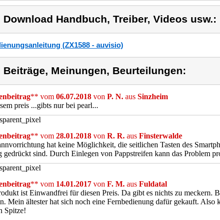
) Download Handbuch, Treiber, Videos usw.:
ienungsanleitung (ZX1588 - auvisio)
) Beiträge, Meinungen, Beurteilungen:
nbeitrag
** vom
06.07.2018
von
P. N.
aus
Sinzheim
sem preis ...gibts nur bei pearl...
nbeitrag
** vom
28.01.2018
von
R. R.
aus
Finsterwalde
nnvorrichtung hat keine Möglichkeit, die seitlichen Tasten des Smartp
g gedrückt sind. Durch Einlegen von Pappstreifen kann das Problem pr
nbeitrag
** vom
14.01.2017
von
F. M.
aus
Fuldatal
odukt ist Einwandfrei für diesen Preis. Da gibt es nichts zu meckern. 
. Mein ältester hat sich noch eine Fernbedienung dafür gekauft. Also 
h Spitze!