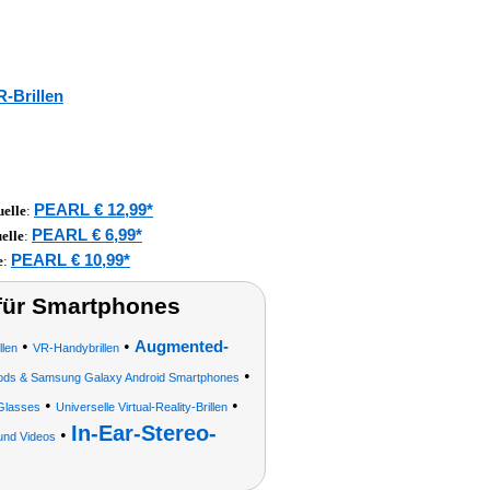
R-Brillen
PEARL € 12,99*
elle
:
PEARL € 6,99*
elle
:
PEARL € 10,99*
e
:
 für Smartphones
•
•
Augmented-
llen
VR-Handybrillen
•
 iPods & Samsung Galaxy Android Smartphones
•
•
Glasses
Universelle Virtual-Reality-Brillen
In-Ear-Stereo-
•
und Videos