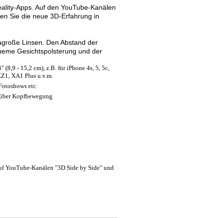
Reality-Apps. Auf den YouTube-Kanälen
nen Sie die neue 3D-Erfahrung in
tragroße Linsen. Den Abstand der
queme Gesichtspolsterung und der
6" (8,9 - 15,2 cm), z.B. für iPhone 4s, 5, 5c,
XZ1, XA1 Plus u.v.m.
Fotoshows etc.
g über Kopfbewegung
 auf YouTube-Kanälen "3D Side by Side" und