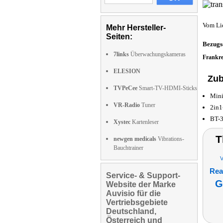
Vom Li
Mehr Hersteller-
Seiten:
Bezugs
7links
Überwachungskameras
Frankr
ELESION
Zub
TVPeCee
Smart-TV-HDMI-Sticks
Mini
VR-Radio
Tuner
2in1
BT-3
Xystec
Kartenleser
T
newgen medicals
Vibrations-
Bauchtrainer
V
Real
Service- & Support-
G
Website der Marke
Auvisio für die
Vertriebsgebiete
Deutschland,
Österreich und