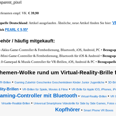
eferanten empf. VK:
€ 39,90
V
quelle
Deutschland
: Artikel ausgelaufen. Ähnliche, neue Artikel finden Sie hier:
PEARL € 9,95*
eich
ehör / häufig mitgekauft:
-Akku-Game-Controller & Fernbedienung, Bluetooth, iOS, Android, PC •
Bezugsqu
-Mini-Game-Controller & Fernbedienung, Bluetooth für iOS & Android •
Bezugsqu
.0-Gamepad & Musik-Controller für VR-Brillen, iOS, Android & PC •
Bezugsquell
hemen-Wolke rund um Virtual-Reality-Brille
•
•
R-Brillen
Gaming Zubehör Geschenke Geschenkideen Kinder Junior Jugentliche
3D-Bri
•
•
ity-Brillen
VR-Brillen für Spiele, Movies & Filme
VR-Brille für Apple IOS, iPhones,
aming-Controller mit Bluetooth
•
•
Virtual-Reality-Brillen
VR 
•
Virtuelle-Realität-Brillen
Universal Smartphone Videobrille für Side by Side Games, Fotos 
Kopfhörer
•
Smart Phone VR Boxes