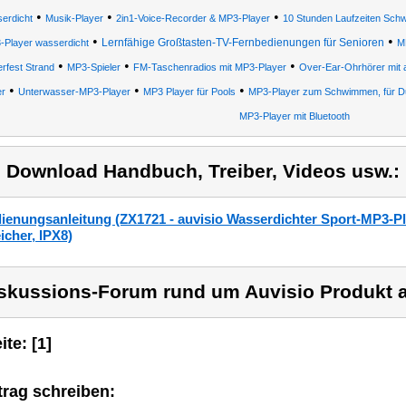
•
•
•
erdicht
Musik-Player
2in1-Voice-Recorder & MP3-Player
10 Stunden Laufzeiten Sch
•
•
Lernfähige Großtasten-TV-Fernbedienungen für Senioren
-Player wasserdicht
M
•
•
•
rfest Strand
MP3-Spieler
FM-Taschenradios mit MP3-Player
Over-Ear-Ohrhörer mit 
•
•
•
er
Unterwasser-MP3-Player
MP3 Player für Pools
MP3-Player zum Schwimmen, für Du
MP3-Player mit Bluetooth
) Download Handbuch, Treiber, Videos usw.:
ienungsanleitung (ZX1721 - auvisio Wasserdichter Sport-MP3-P
icher, IPX8)
skussions-Forum rund um Auvisio Produkt a
ite: [1]
trag schreiben: