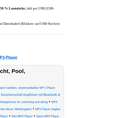
i 50 % Lautstärke,
lädt per USB (USB-
und Datenkabel (Klinken- auf USB-Stecker)
P3-Player
ht, Pool,
ayer kabellos, wiederaufladbar MP-3 Player
 Knochenschall-Kopfhörer mit Bluetooth &
•
 Headphones for swimming and diving
MP3-
•
ktion Music-Wiedergaben
MP3-Player tragbar,
•
•
Player
Mini-MP3-Player
Sport-MP3-Player