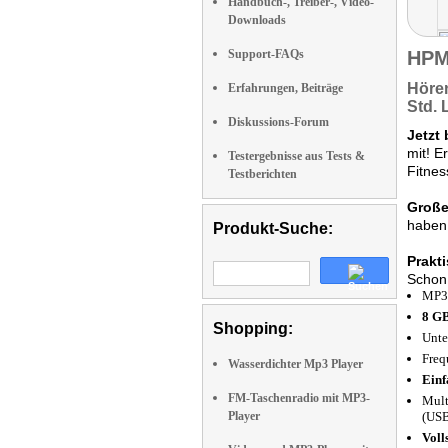
Handbuch-, Treiber-, Video-
Downloads
Support-FAQs
HPM
Hören
Erfahrungen, Beiträge
Std. 
Diskussions-Forum
Jetzt 
mit! E
Testergebnisse aus Tests &
Fitnes
Testberichten
Große
haben 
Produkt-Suche:
Prakti
Schon 
MP3-
8 GB
Shopping:
Unte
Freq
Wasserdichter Mp3 Player
Einf
FM-Taschenradio mit MP3-
Mult
Player
(USB
Voll