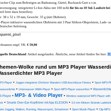
tischer Clip zum Befestigen an Badeanzug, Gürtel, Rucksack-Gurt u.v.m.
mversorgung: integrierter Li-Ion-Akku mit 160 mAh
für bis zu 10 Std. Laufzeit be
eil bitte dazu bestellen)
: 38 x 52 x 19 mm, Gewicht: 35 g (mit Ohrhörer)
Player inklusive wasserdichten Ohrhörern mit 3 Paar Silikon-Ohrpolstern, Lade- 
deutscher Anleitung
eferanten empf. VK:
€ 59,90
M
quelle
Deutschland
: Artikel ausgelaufen. Ähnliche, neue Artikel finden Sie hier:
hemen-Wolke rund um MP3 Player Wasserdic
asserdichter MP3 Player
•
•
P3-Player
Joggen integrierte Ohrhörer Wandern USB Anschlüsse Fitness
Sport-MP3-Pl
•
•
•
Wasserdichte
wasserlichte
Unterwasser-WMA-Player
Sport-MP3-Player wasserfest
MP3- & Video Player
•
•
3-Player
Wireless waterproof MP3 Player with
•
•
Smarte Over-Ear-Kopfhörer mit App ELESION
hör
3,5 mm Klinken Strände Ladefun
•
•
beim Jogging, Walken, Running, Wassersport, Schwimmer
Sport-Musik-Player
Clip-MP3-