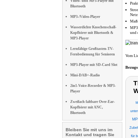
Video- und MP3-Player mit
Prak
Bluetooth
Stro
Netzt
MP3-/Video-Player
Maße
Wasserdichte Knochenschall-
MP3-
und 
Kopfhörer mit Bluetooth &
MP3-Player
Lernfähige Großtasten-TV-
Fernbedienung für Senioren
Vom Li
MP3-Player mit SD-Card Slot
Bezugs
Mini-DAB+-Radio
T
2in1-Voice-Recorder & MP3-
W
Player
Zweifach faltbare Over-Ear-
M
Kopfhörer mit ANC,
unter
Bluetooth
MP
Zube
Bleiben Sie mit uns im
Kontakt und tragen Sie
für 