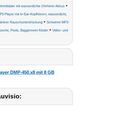
•
wimmbäder mit wasserdichte Ohrhörer Akkus
P3-Player mit In-Ear-Kopfhörern, wasserdicht,
•
aktiver Rauschunterdrückung
Schwimm MP3-
•
sche, Pools, Baggerseen Kinder
Video- und
layer DMP-450.x8 mit 8 GB
uvisio: