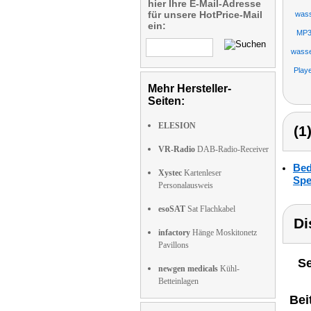
hier Ihre E-Mail-Adresse
für unsere HotPrice-Mail
wass
ein:
MP3
wasse
Play
Mehr Hersteller-
Seiten:
ELESION
(1
VR-Radio
DAB-Radio-Receiver
Bed
Xystec
Kartenleser
Spe
Personalausweis
esoSAT
Sat Flachkabel
Di
infactory
Hänge Moskitonetz
Pavillons
Se
newgen medicals
Kühl-
Betteinlagen
Bei