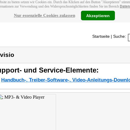
bsite zu bieten setzen wir Cookies ein. Durch das Klicken auf den Button "Akzeptieren" stim
ormationen zur Verwendung und den Widerspruchsmöglichkeiten finden Sie im Bereich
Daten
Nur essenzielle Cookies zulassen
Akzeptieren
Startseite
| Suche:
visio
pport- und Service-Elemente:
Handbuch-, Treiber-Software-, Video-Anleitungs-Downl