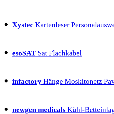
Xystec
Kartenleser Personalauswe
esoSAT
Sat Flachkabel
infactory
Hänge Moskitonetz Pav
newgen medicals
Kühl-Betteinla