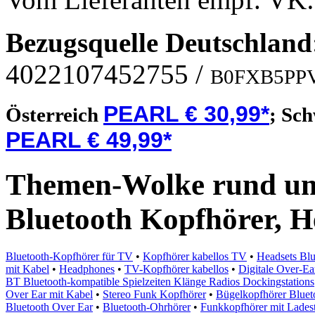
Bezugsquelle
Deutschland
4022107452755
/
B0FXB5PP
PEARL € 30,99*
Österreich
;
Sch
PEARL € 49,99*
Themen-Wolke rund um 
Bluetooth Kopfhörer, H
Bluetooth-Kopfhörer für TV
•
Kopfhörer kabellos TV
•
Headsets Blu
mit Kabel
•
Headphones
•
TV-Kopfhörer kabellos
•
Digitale Over-E
BT Bluetooth-kompatible Spielzeiten Klänge Radios Dockingstations
Over Ear mit Kabel
•
Stereo Funk Kopfhörer
•
Bügelkopfhörer Bluet
Bluetooth Over Ear
•
Bluetooth-Ohrhörer
•
Funkkopfhörer mit Ladest