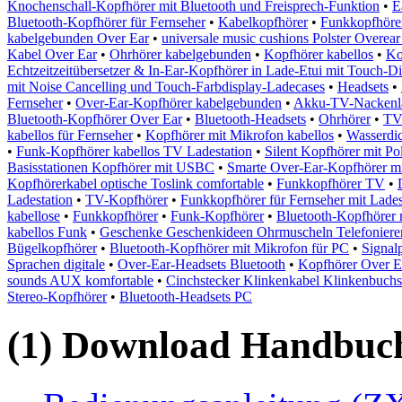
Knochenschall-Kopfhörer mit Bluetooth und Freisprech-Funktion
•
E
Bluetooth-Kopfhörer für Fernseher
•
Kabelkopfhörer
•
Funkkopfhöre
kabelgebunden Over Ear
•
universale music cushions Polster Overea
Kabel Over Ear
•
Ohrhörer kabelgebunden
•
Kopfhörer kabellos
•
Ko
Echtzeitzeitübersetzer & In-Ear-Kopfhörer in Lade-Etui mit Touch-
mit Noise Cancelling und Touch-Farbdisplay-Ladecases
•
Headsets
•
Fernseher
•
Over-Ear-Kopfhörer kabelgebunden
•
Akku-TV-Nackenlau
Bluetooth-Kopfhörer Over Ear
•
Bluetooth-Headsets
•
Ohrhörer
•
TV
kabellos für Fernseher
•
Kopfhörer mit Mikrofon kabellos
•
Wasserdi
•
Funk-Kopfhörer kabellos TV Ladestation
•
Silent Kopfhörer mit Po
Basisstationen Kopfhörer mit USBC
•
Smarte Over-Ear-Kopfhörer 
Kopfhörerkabel optische Toslink comfortable
•
Funkkopfhörer TV
•
Ladestation
•
TV-Kopfhörer
•
Funkkopfhörer für Fernseher mit Lades
kabellose
•
Funkkopfhörer
•
Funk-Kopfhörer
•
Bluetooth-Kopfhörer 
kabellos Funk
•
Geschenke Geschenkideen Ohrmuscheln Telefonier
Bügelkopfhörer
•
Bluetooth-Kopfhörer mit Mikrofon für PC
•
Signal
Sprachen digitale
•
Over-Ear-Headsets Bluetooth
•
Kopfhörer Over E
sounds AUX komfortable
•
Cinchstecker Klinkenkabel Klinkenbuchs
Stereo-Kopfhörer
•
Bluetooth-Headsets PC
(1) Download Handbuch,