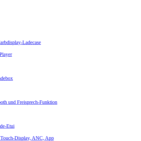
Farbdisplay-Ladecase
Player
Ladebox
oth und Freisprech-Funktion
de-Etui
it Touch-Display, ANC, App