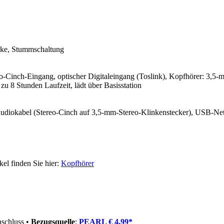
rke, Stummschaltung
o-Cinch-Eingang, optischer Digitaleingang (Toslink), Kopfhörer: 3,5
zu 8 Stunden Laufzeit, lädt über Basisstation
Audiokabel (Stereo-Cinch auf 3,5-mm-Stereo-Klinkenstecker), USB-Net
kel finden Sie hier:
Kopfhörer
schluss •
Bezugsquelle
:
PEARL € 4,99*