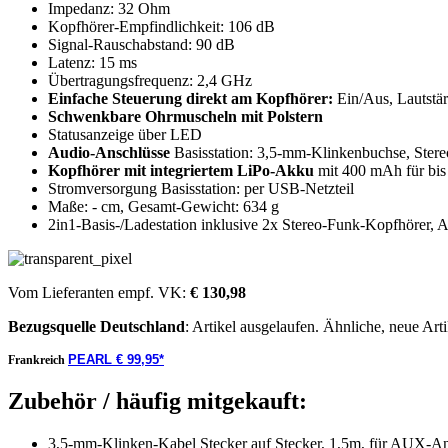
Impedanz: 32 Ohm
Kopfhörer-Empfindlichkeit: 106 dB
Signal-Rauschabstand: 90 dB
Latenz: 15 ms
Übertragungsfrequenz: 2,4 GHz
Einfache Steuerung direkt am Kopfhörer:
Ein/Aus, Lautstä
Schwenkbare Ohrmuscheln mit Polstern
Statusanzeige über LED
Audio-Anschlüsse
Basisstation: 3,5-mm-Klinkenbuchse, Stere
Kopfhörer mit integriertem LiPo-Akku
mit 400 mAh für bis 
Stromversorgung Basisstation: per USB-Netzteil
Maße: - cm, Gesamt-Gewicht: 634 g
2in1-Basis-/Ladestation inklusive 2x Stereo-Funk-Kopfhörer, 
Vom Lieferanten empf. VK:
€ 130,98
Bezugsquelle
Deutschland
: Artikel ausgelaufen. Ähnliche, neue Arti
PEARL € 99,95*
Frankreich
Zubehör / häufig mitgekauft:
3,5-mm-Klinken-Kabel Stecker auf Stecker, 1,5m, für AUX-An