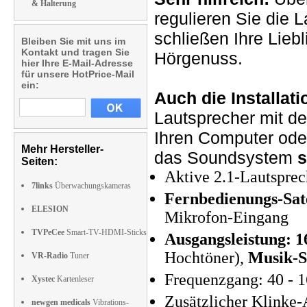
& Halterung
regulieren Sie die L
schließen Ihre Liebl
Bleiben Sie mit uns im
Kontakt und tragen Sie
Hörgenuss.
hier Ihre E-Mail-Adresse
für unsere HotPrice-Mail
ein:
Auch die Installatio
Lautsprecher mit d
Ihren Computer oder
Mehr Hersteller-
das Soundsystem
s
Seiten:
Aktive 2.1-Lautsprech
7links
Überwachungskameras
Fernbedienungs-Sate
ELESION
Mikrofon-Eingang
TVPeCee
Smart-TV-HDMI-Sticks
Ausgangsleistung: 
Hochtöner),
Musik-S
VR-Radio
Tuner
Frequenzgang: 40 - 
Xystec
Kartenleser
Zusätzlicher Klinke-
newgen medicals
Vibrations-