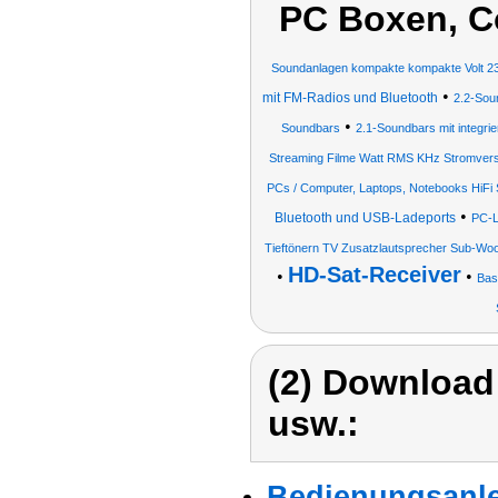
PC Boxen, C
Soundanlagen kompakte kompakte Volt 23
•
mit FM-Radios und Bluetooth
2.2-Sou
•
Soundbars
2.1-Soundbars mit integr
Streaming Filme Watt RMS KHz Stromver
PCs / Computer, Laptops, Notebooks HiF
•
Bluetooth und USB-Ladeports
PC-L
Tieftönern TV Zusatzlautsprecher Sub-Woo
HD-Sat-Receiver
•
•
Bas
(2) Download
usw.:
Bedienungsanle