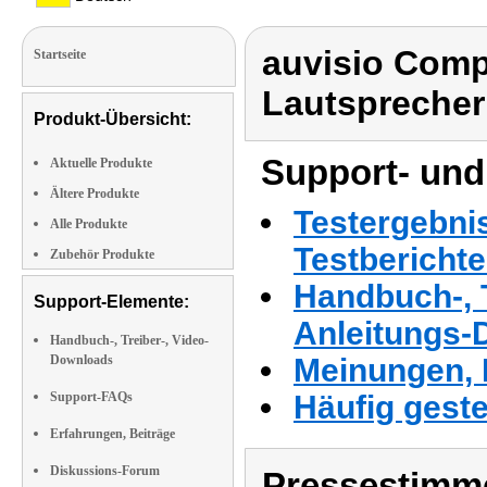
auvisio Comp
Startseite
Lautsprecher
Produkt-Übersicht:
Support- und
Aktuelle Produkte
Ältere Produkte
Testergebni
Alle Produkte
Testbericht
Zubehör Produkte
Handbuch-, T
Support-Elemente:
Anleitungs-
Handbuch-, Treiber-, Video-
Downloads
Meinungen, 
Support-FAQs
Häufig geste
Erfahrungen, Beiträge
Diskussions-Forum
Pressestimme