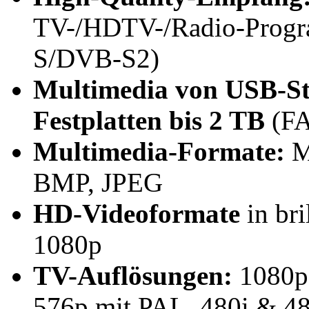
TV-/HDTV-/Radio-Progra
S/DVB-S2)
Multimedia von USB-S
Festplatten bis 2 TB
(F
Multimedia-Formate:
M
BMP, JPEG
HD-Videoformate
in br
1080p
TV-Auflösungen:
1080p,
576p mit PAL, 480i & 4