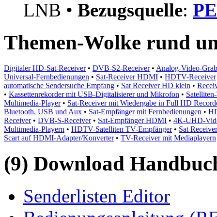
LNB •
Bezugsquelle
:
PE
Themen-Wolke rund um
Digitaler HD-Sat-Receiver
•
DVB-S2-Receiver
•
Analog-Video-Grabb
Universal-Fernbedienungen
•
Sat-Receiver HDMI
•
HDTV-Receiver
automatische Sendersuche Empfang
•
Sat Receiver HD klein
•
Recei
•
Kassettenrekorder mit USB-Digitalisierer und Mikrofon
•
Satellite
Multimedia-Player
•
Sat-Receiver mit Wiedergabe in Full HD Record
Bluetooth, USB und Aux
•
Sat-Empfänger mit Fernbedienungen
•
HD
Receiver
•
DVB-S-Receiver
•
Sat-Empfänger HDMI
•
4K-UHD-Video
Multimedia-Playern
•
HDTV-Satelliten TV-Empfänger
•
Sat Receiv
Scart auf HDMI-Adapter/Konverter
•
TV-Receiver mit Mediaplayern
(9) Download Handbuch,
Senderlisten Editor