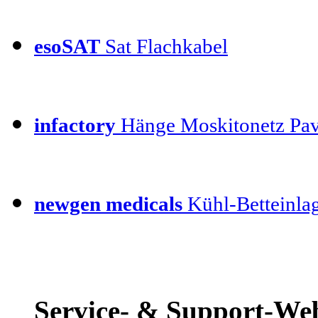
esoSAT
Sat Flachkabel
infactory
Hänge Moskitonetz Pav
newgen medicals
Kühl-Betteinla
Service- & Support-Web