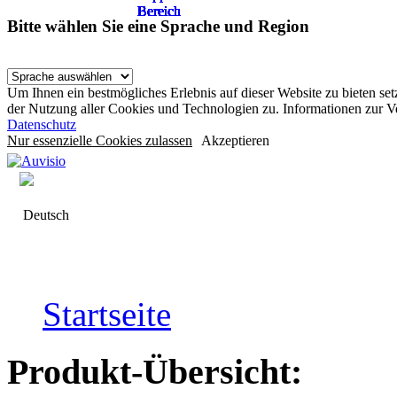
Bereich
Bereich
Bereich
Bereich
Bereich
Bereich
Bereich
Bereich
Bereich
Bereich
Bereich
Bereich
Bereich
Bereich
Bereich
Bereich
Bitte wählen Sie eine Sprache und Region
Um Ihnen ein bestmögliches Erlebnis auf dieser Website zu bieten se
der Nutzung aller Cookies und Technologien zu. Informationen zur 
Datenschutz
Nur essenzielle Cookies zulassen
Akzeptieren
Deutsch
Startseite
Produkt-Übersicht: