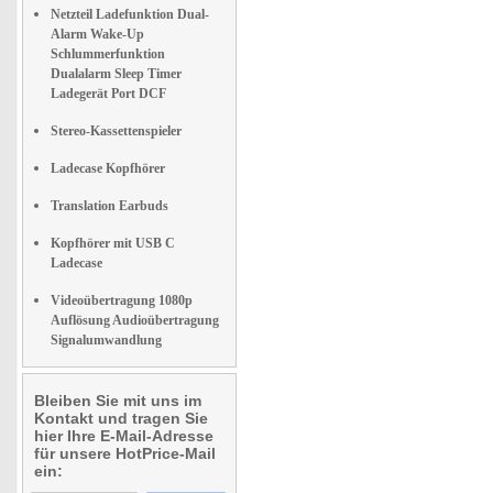
Netzteil Ladefunktion Dual-
Alarm Wake-Up
Schlummerfunktion
Dualalarm Sleep Timer
Ladegerät Port DCF
Stereo-Kassettenspieler
Ladecase Kopfhörer
Translation Earbuds
Kopfhörer mit USB C
Ladecase
Videoübertragung 1080p
Auflösung Audioübertragung
Signalumwandlung
Bleiben Sie mit uns im
Kontakt und tragen Sie
hier Ihre E-Mail-Adresse
für unsere HotPrice-Mail
ein: