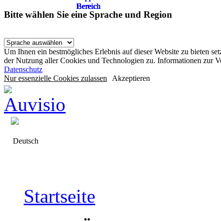
Bereich
Bereich
Bereich
Bereich
Bereich
Bereich
Bereich
Bereich
Bereich
Bereich
Bereich
Bereich
Bereich
Bereich
Bereich
Bereich
Bitte wählen Sie eine Sprache und Region
Um Ihnen ein bestmögliches Erlebnis auf dieser Website zu bieten se
der Nutzung aller Cookies und Technologien zu. Informationen zur 
Datenschutz
Nur essenzielle Cookies zulassen
Akzeptieren
Deutsch
Startseite