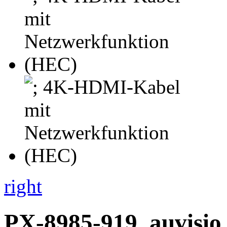
right
PX-8985-919
auvisio