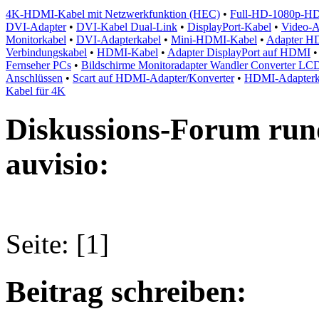
4K-HDMI-Kabel mit Netzwerkfunktion (HEC)
•
Full-HD-1080p-HD
DVI-Adapter
•
DVI-Kabel Dual-Link
•
DisplayPort-Kabel
•
Video-A
Monitorkabel
•
DVI-Adapterkabel
•
Mini-HDMI-Kabel
•
Adapter H
Verbindungskabel
•
HDMI-Kabel
•
Adapter DisplayPort auf HDMI
Fernseher PCs
•
Bildschirme Monitoradapter Wandler Converter LC
Anschlüssen
•
Scart auf HDMI-Adapter/Konverter
•
HDMI-Adapterkab
Kabel für 4K
Diskussions-Forum run
auvisio:
Seite: [1]
Beitrag schreiben: