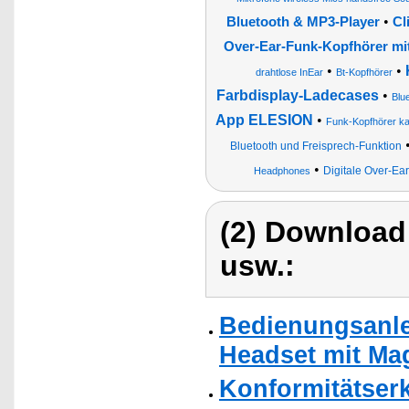
•
Bluetooth & MP3-Player
Cl
Over-Ear-Funk-Kopfhörer mit
•
•
drahtlose InEar
Bt-Kopfhörer
Farbdisplay-Ladecases
•
Blu
App ELESION
•
Funk-Kopfhörer ka
Bluetooth und Freisprech-Funktion
•
Digitale Over-Ea
Headphones
(2) Download
usw.:
Bedienungsanlei
Headset mit Mag
Konformitätser