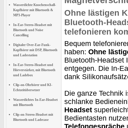
Magnetverschl
Wasserdichte Knochenschall-
Kopfhörer mit Bluetooth &
Ohne lästigen K
MP3-Player
Bluetooth-Head
In-Ear-Stereo-Headset mit
telefonieren kom
Bluetooth und Noise
Cancelling
Bequem telefonieren
Digitaler Over-Ear-Funk-
haben:
Ohne lästig
Kopfhörer mit DSP, Bluetooth
und Ladestation
Bluetooth-Headset 
In-Ear-Stereo-Headset und
entgegen. Die In-Ea
Hörverstärker, mit Bluetooth
dank Silikonaufsät
und Ladebox
Clip-on-Ohrhörer und KI-
Echtzeitübersetzer
Die ganze Technik i
schlanke Bedieneinh
Wasserdichtes In-Ear-Headset
mit Bluetooth
Headset
superleicht
Clip-on-Stereo-Headset mit
Bedientasten nutze
Bluetooth und Ladecase
Telefongespräche