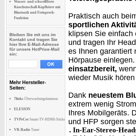
Wasser- und schweißfeste
Knochenschall-Kopfhörer mit
Bluetooth und Freisprech-
Praktisch auch be
Funktion
sportlichen Aktivit
klipsen Sie einfac
Bleiben Sie mit uns im
Kontakt und tragen Sie
und tragen Ihr Head
hier Ihre E-Mail-Adresse
für unsere HotPrice-Mail
es Ihnen garantiert
ein:
Hörpause einlegen.
einsatzbereit,
wenn 
wieder Musik hören
Mehr Hersteller-
Seiten:
Dank
neuestem Blu
7links
Überwachungskameras
extrem wenig Strom
ELESION
Ihres Mobilgeräts.
TVPeCee
Smart-TV-HDMI-Sticks
und HFP sorgen ste
In-Ear-Stereo-Head
VR-Radio
Tuner