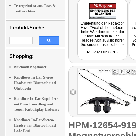
Testergebnisse aus Tests &
Testberichten
Empfehlung der Redaktion
Produkt-Suche:
Fazit: "Egal ob beim Sport,
sc
beim Wandern oder in der
Stadt: Mit dem In-Ear-
M
Headset von auvisio hören
v
Sie super günstig kabellos
Pr
Musik oder telefonieren
PC Magazin 03/15
freihändig über Ihr
Shopping:
Smartphone."
Bluetooth Kopfhörer
Kabelloses In-Ear-Stereo-
Headset mit Bluetooth und
Ohrbügeln
Kabellose In-Ear-Kopfhörer
mit Noise Cancelling und
Touch-Farbdisplay-Ladecase
Kabelloses In-Ear-Stereo-
HPM-12654-9
Headset mit Bluetooth und
Lade-Etui