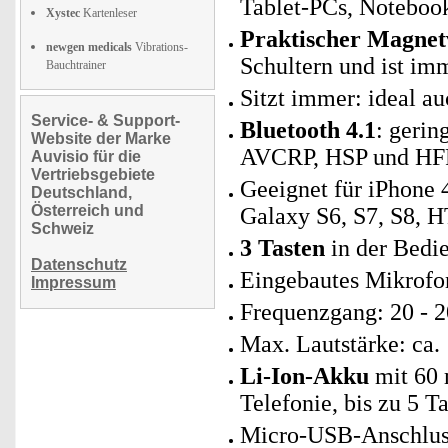
Tablet-PCs, Notebook
Xystec
Kartenleser
Praktischer Magnet
newgen medicals
Vibrations-
Schultern und ist imm
Bauchtrainer
Sitzt immer: ideal a
Service- & Support-
Bluetooth 4.1
: gerin
Website der Marke
AVCRP, HSP und HFP,
Auvisio für die
Vertriebsgebiete
Geeignet für iPhone 4
Deutschland,
Österreich und
Galaxy S6, S7, S8, 
Schweiz
3 Tasten
in der Bedi
Datenschutz
Eingebautes Mikrofon
Impressum
Frequenzgang: 20 - 
Max. Lautstärke: ca.
Li-Ion-Akku
mit 60 
Telefonie, bis zu 5 T
Micro-USB-Anschluss