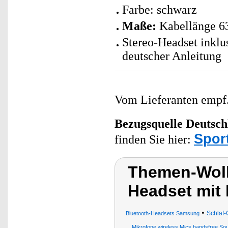
Farbe: schwarz
Maße:
Kabellänge 63
Stereo-Headset inkl
deutscher Anleitung
Vom Lieferanten emp
Bezugsquelle
Deutsch
Spor
finden Sie hier:
Themen-Wolk
Headset mit 
•
Schlaf-
Bluetooth-Headsets Samsung
Mikrofone wireless Mics handsfree So