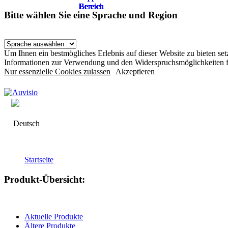
Bereich
Bereich
Bereich
Bereich
Bereich
Bereich
Bereich
Bereich
Bereich
Bereich
Bereich
Bereich
Bereich
Bereich
Bereich
Bereich
Bereich
Bereich
Bereich
Bereich
Bereich
Bereich
Bereich
Bereich
Bereich
Bitte wählen Sie eine Sprache und Region
Um Ihnen ein bestmögliches Erlebnis auf dieser Website zu bieten s
Informationen zur Verwendung und den Widerspruchsmöglichkeiten f
Nur essenzielle Cookies zulassen
Akzeptieren
Deutsch
Startseite
Produkt-Übersicht:
Aktuelle Produkte
Ältere Produkte