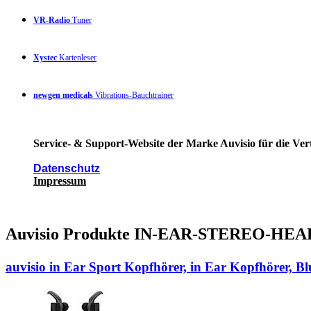
VR-Radio
Tuner
Xystec
Kartenleser
newgen medicals
Vibrations-Bauchtrainer
Service- & Support-Website der Marke Auvisio für die Ver
Datenschutz
Impressum
Auvisio Produkte IN-EAR-STEREO-H
auvisio in Ear Sport Kopfhörer, in Ear Kopfhörer, Bl