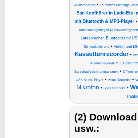
•
Audiorecorder
Laufzeiten Meetings Vor
Ear-Kopfhörer in Lade-Etui 
mit Bluetooth & MP3-Player
Aufzeichunganlagen Musikwiedergaben
Lautsprecher, Bluetooth und US
•
Video- und MP
Stimmaktivierung
Kassettenrecorder
•
ver
•
2.1-Soundb
Aufnahmegeräte
•
Sprachaufzeichnungsanlagen
Offices a
•
•
USB-Musik-Player
Voice Recorder
V
Wa
Mikrofon
•
•
Speichersticks
Tragba
(2) Download
usw.: