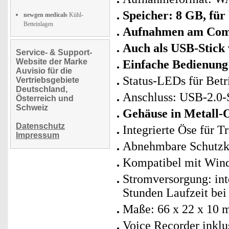
Speicher: 8 GB, für
newgen medicals
Kühl-
Betteinlagen
Aufnahmen am Comp
Auch als USB-Stick
Service- & Support-
Website der Marke
Einfache Bedienung
Auvisio für die
Status-LEDs für Bet
Vertriebsgebiete
Deutschland,
Anschluss: USB-2.0-
Österreich und
Schweiz
Gehäuse
in Metall-
Datenschutz
Integrierte Öse für T
Impressum
Abnehmbare Schutz
Kompatibel mit Win
Stromversorgung: int
Stunden Laufzeit be
Maße: 66 x 22 x 10 
Voice Recorder inklu