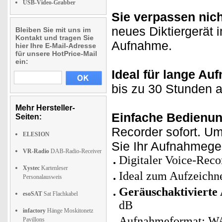
USB-Video-Grabber
Sie verpassen nich
neues Diktiergerät 
Bleiben Sie mit uns im
Kontakt und tragen Sie
Aufnahme.
hier Ihre E-Mail-Adresse
für unsere HotPrice-Mail
ein:
Ideal für lange Au
bis zu 30 Stunden 
Mehr Hersteller-
Einfache Bedienun
Seiten:
Recorder sofort. U
ELESION
Sie Ihr Aufnahmege
VR-Radio
DAB-Radio-Receiver
Digitaler Voice-Rec
Xystec
Kartenleser
Ideal zum Aufzeichne
Personalausweis
Geräuschaktivierte
esoSAT
Sat Flachkabel
dB
infactory
Hänge Moskitonetz
Aufnahmeformat: WAV,
Pavillons