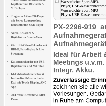
Kopfhörer mit Bluetooth &
MP3-Player
Tragbarer Akku-CD-Player
mit Stereo-Lautsprecher,
PX-2296-919
a
Bluetooth und USB-Player
Audio-Rekorder &
Aufnahmegerät
Digitalisierer Stand-Alone
Aufnahmegerä
4K-UHD-Video-Rekorder mit
HDMI, Farbdisplay & Live-
Ideal für Arbeit
Streaming
Meetings
u.v.m
Kassettenrekorder mit USB-
Digitalisierer und Mikrofon
Integr. Akku.
KI-Echtzeitzeitübersetzer &
Zuverlässige Erinn
In-Ear-Kopfhörer in Lade-
Etui mit Touch-Display, ANC,
zeichnen Sie alle wi
App
Vorlesungen, Gedank
2in1-Voice-Recorder & MP3-
in Ruhe am Comput
Player