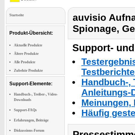
auvisio Aufn
Startseite
Spionage, Ge
Produkt-Übersicht:
Support- und
Aktuelle Produkte
Ältere Produkte
Testergebni
Alle Produkte
Testbericht
Zubehör Produkte
Handbuch-, T
Support-Elemente:
Anleitungs-
Handbuch-, Treiber-, Video-
Downloads
Meinungen, 
Support-FAQs
Häufig geste
Erfahrungen, Beiträge
Diskussions-Forum
Pressestimme