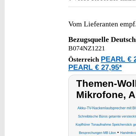
Vom Lieferanten emp
Bezugsquelle
Deutsch
B074NZ1221
PEARL € 2
Österreich
PEARL € 27,95*
Themen-Wol
Mikrofone, A
Akku-TV-Nackenlautsprecher mit Bl
Schreibtische Büros getarnte versteckt
Kopfhörer Tonaufnahme Speicherstick ge
•
Besprechungen MB LiIon
Handmikro