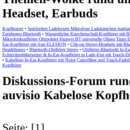
Headset, Earbuds
Kopfhoerer
•
Spielzeiten Ladeboxen Mikrofone Ladekästchen tragbar
Earphones Bluetooth
•
Wasserdichte Knochenschall-Kopfhörer mit B
Mikrofonkopfhörer Ohrpolster Huawei BT universelle Ohren Tipps E
Ear-Kopfhörer mit App ELESION
•
Clip-on-Stereo-Headsets mit Bl
Headphones
•
Bluetooth-Ohrhörer Stereo
•
Ohrhörer-Bluetooth In-Ea
Echtzeitzeitübersetzer & In-Ear-Kopfhörer in Lade-Etui mit Touch-
•
Kabellose In-Ear-Kopfhörer mit Noise Cancelling und Touch-Farbd
Kopfhörer
Diskussions-Forum run
auvisio Kabelose Kopfh
Seite: [1]