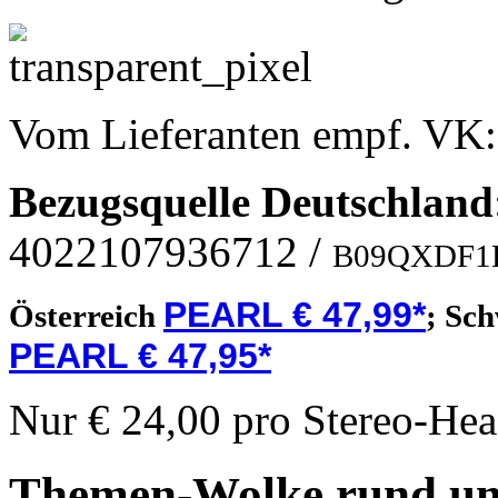
Vom Lieferanten empf. VK
Bezugsquelle
Deutschland
4022107936712
/
B09QXDF1
PEARL € 47,99*
Österreich
;
Sch
PEARL € 47,95*
Nur € 24,00 pro Stereo-Hea
Themen-Wolke rund um