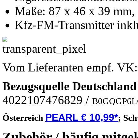
Maße: 87 x 46 x 39 mm, 
Kfz-FM-Transmitter inkl
Vom Lieferanten empf. VK
Bezugsquelle
Deutschland
4022107476829
/
B0GQGP6L
PEARL € 10,99*
Österreich
;
Sch
Zubehör / häufig mitge