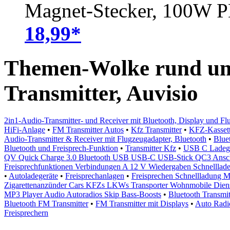
Magnet-Stecker, 100W 
18,99*
Themen-Wolke rund um 
Transmitter, Auvisio
2in1-Audio-Transmitter- und Receiver mit Bluetooth, Display und F
HiFi-Anlage
•
FM Transmitter Autos
•
Kfz Transmitter
•
KFZ-Kassett
Audio-Transmitter & Receiver mit Flugzeugadapter, Bluetooth
•
Blue
Bluetooth und Freisprech-Funktion
•
Transmitter Kfz
•
USB C Ladege
QV Quick Charge 3.0 Bluetooth USB USB-C USB-Stick QC3 Anschl
Freisprechfunktionen Verbindungen A 12 V Wiedergaben Schnelllade
•
Autoladegeräte
•
Freisprechanlagen
•
Freisprechen Schnellladung M
Zigarettenanzünder Cars KFZs LKWs Transporter Wohnmobile Die
MP3 Player Audio Autoradios Skip Bass-Boosts
•
Bluetooth Transmit
Bluetooth FM Transmitter
•
FM Transmitter mit Displays
•
Auto Radi
Freisprechern