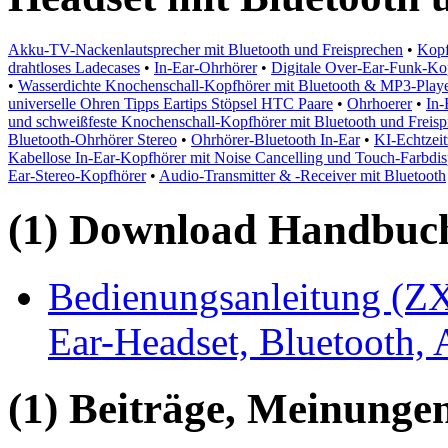
Akku-TV-Nackenlautsprecher mit Bluetooth und Freisprechen
•
Kopf
drahtloses Ladecases
•
In-Ear-Ohrhörer
•
Digitale Over-Ear-Funk-Ko
•
Wasserdichte Knochenschall-Kopfhörer mit Bluetooth & MP3-Play
universelle Ohren Tipps Eartips Stöpsel HTC Paare
•
Ohrhoerer
•
In-
und schweißfeste Knochenschall-Kopfhörer mit Bluetooth und Freisp
Bluetooth-Ohrhörer Stereo
•
Ohrhörer-Bluetooth In-Ear
•
KI-Echtzeit
Kabellose In-Ear-Kopfhörer mit Noise Cancelling und Touch-Farbdi
Ear-Stereo-Kopfhörer
•
Audio-Transmitter & -Receiver mit Bluetooth
(1) Download Handbuch,
Bedienungsanleitung (ZX1
Ear-Headset, Bluetooth,
(1) Beiträge, Meinungen