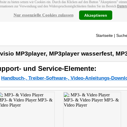
bsite zu bieten setzen wir Cookies ein. Durch das Klicken auf den Button "Akzeptieren" stim
ormationen zur Verwendung und den Widerspruchsmöglichkeiten finden Sie im Bereich
Daten
Nur essenzielle Cookies zulassen
Akzeptieren
Startseite
| Suche
visio MP3player, MP3player wasserfest, MP3
pport- und Service-Elemente:
Handbuch-, Treiber-Software-, Video-Anleitungs-Downl