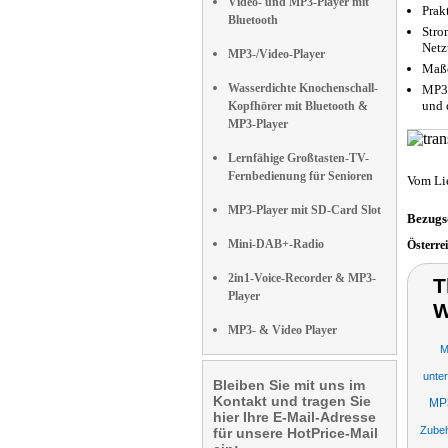
Video- und MP3-Player mit
Prak
Bluetooth
Stro
Netzt
MP3-/Video-Player
Maße
Wasserdichte Knochenschall-
MP3-
und 
Kopfhörer mit Bluetooth &
MP3-Player
Lernfähige Großtasten-TV-
Fernbedienung für Senioren
Vom Li
MP3-Player mit SD-Card Slot
Bezugs
Mini-DAB+-Radio
Österre
2in1-Voice-Recorder & MP3-
T
Player
W
MP3- & Video Player
M
unter
Bleiben Sie mit uns im
Kontakt und tragen Sie
MP
hier Ihre E-Mail-Adresse
Zube
für unsere HotPrice-Mail