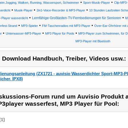
•
•
beim Jogging, Walken, Running, Wassersport, Schwimmer
Sport-Musik-Player
Clip-MP3-
•
•
•
erdicht
Musik-Player
2in1-Voice-Recorder & MP3-Player
10 Stunden Laufzeiten Sch
•
•
Lernfähige Großtasten-TV-Fernbedienungen für Senioren
-Player wasserdicht
M
•
•
•
rfest Strand
MP3-Spieler
FM-Taschenradios mit MP3-Player
Over-Ear-Ohrhörer mit 
•
•
•
er
Unterwasser-MP3-Player
MP3 Player für Pools
MP3-Player zum Schwimmen, für Du
MP3-Player mit Bluetooth
) Download Handbuch, Treiber, Videos usw.:
ienungsanleitung (ZX1721 - auvisio Wasserdichter Sport-MP3-P
icher, IPX8)
skussions-Forum rund um Auvisio Produkt a
3player wasserfest, MP3 Player für Pool:
[1]