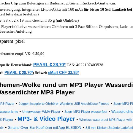
tischer Clip zum Befestigen an Badeanzug, Gürtel, Rucksack-Gurt u.v.m.
mversorgung: integrierter Li-Ion-Akku mit 160 mAh
für bis zu 10 Std. Laufzeit be
eil bitte dazu bestellen)
: 38 x 52 x 19 mm, Gewicht: 35 g (mit Ohrhörer)
Player inklusive wasserdichten Ohrhörern mit 3 Paar Silikon-Ohrpolstern, Lade- 
deutscher Anleitung
eferanten empf. VK:
€ 59,90
PEARL € 28,70*
quelle
Deutschland
:
EAN:
4022107403528
PEARL € 28,70*
eMall CHF 33.95*
ich
;
Schweiz
hemen-Wolke rund um MP3 Player Wasserdic
asserdichter MP3 Player
•
•
P3-Player
Joggen integrierte Ohrhörer Wandern USB Anschlüsse Fitness
Sport-MP3-Pl
•
•
•
Wasserdichte
wasserlichte
Unterwasser-WMA-Player
Sport-MP3-Player wasserfest
MP3- & Video Player
•
•
3-Player
Wireless waterproof MP3 Player with
•
•
Smarte Over-Ear-Kopfhörer mit App ELESION
hör
3,5 mm Klinken Strände Ladefun