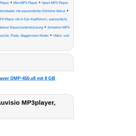
•
•
Player
Mini-MP3-Player
Sport-MP3-Player
•
wimmbäder mit wasserdichte Ohrhörer Akkus
P3-Player mit In-Ear-Kopfhörern, wasserdicht,
•
aktiver Rauschunterdrückung
Schwimm MP3-
•
sche, Pools, Baggerseen Kinder
Video- und
layer DMP-450.x8 mit 8 GB
uvisio MP3player,