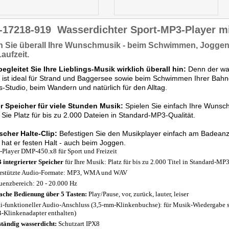
-17218-919
Wasserdichter Sport-MP3-Player mi
 Sie überall
Ihre Wunschmusik
- beim
Schwimmen,
Joggen, 
Laufzeit
.
begleitet Sie Ihre Lieblings-Musik wirklich überall hin:
Denn der was
r ist ideal für Strand und Baggersee sowie beim Schwimmen Ihrer Ba
s-Studio, beim Wandern und natürlich für den Alltag.
r Speicher für viele Stunden Musik:
Spielen Sie einfach Ihre Wunsch
Sie Platz für bis zu 2.000 Dateien in Standard-MP3-Qualität.
scher Halte-Clip:
Befestigen Sie den Musikplayer einfach am Badeanz
hat er festen Halt - auch beim Joggen.
Player DMP-450.x8 für Sport und Freizeit
 integrierter Speicher
für Ihre Musik: Platz für bis zu 2.000 Titel in Standard-MP
rstützte Audio-Formate: MP3, WMA und WAV
uenzbereich: 20 - 20.000 Hz
ache Bedienung über 5 Tasten:
Play/Pause, vor, zurück, lauter, leiser
i-funktioneller Audio-Anschluss (3,5-mm-Klinkenbuchse): für Musik-Wiedergabe s
-Klinkenadapter enthalten)
ständig wasserdicht:
Schutzart IPX8