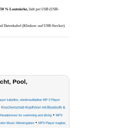
i 50 % Lautstärke,
lädt per USB (USB-
und Datenkabel (Klinken- auf USB-Stecker)
ht, Pool,
ayer kabellos, wiederaufladbar MP-3 Player
 Knochenschall-Kopfhörer mit Bluetooth &
•
 Headphones for swimming and diving
MP3-
•
ktion Music-Wiedergaben
MP3-Player tragbar,