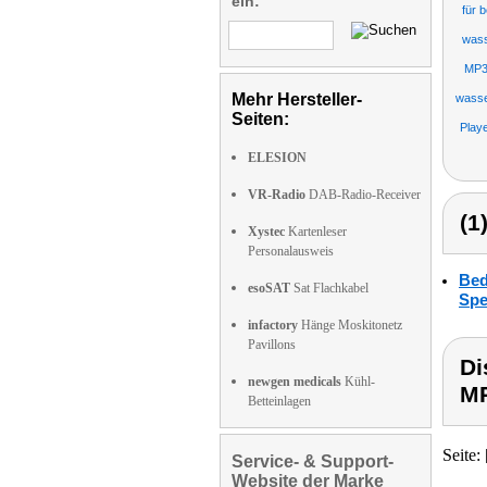
ein:
für 
wass
MP3
Mehr Hersteller-
wasse
Seiten:
Play
ELESION
VR-Radio
DAB-Radio-Receiver
(1
Xystec
Kartenleser
Personalausweis
Bed
esoSAT
Sat Flachkabel
Spe
infactory
Hänge Moskitonetz
Pavillons
Di
newgen medicals
Kühl-
MP
Betteinlagen
Seite: 
Service- & Support-
Website der Marke