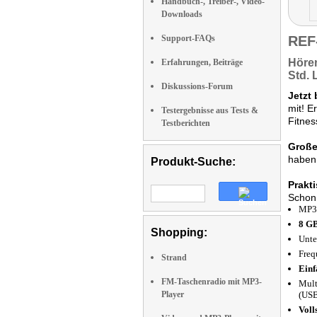
Handbuch-, Treiber-, Video-
Downloads
Support-FAQs
REF
Hören
Erfahrungen, Beiträge
Std. 
Diskussions-Forum
Jetzt 
mit! E
Testergebnisse aus Tests &
Fitnes
Testberichten
Große
haben 
Produkt-Suche:
Prakti
Schon 
MP3-
8 GB
Shopping:
Unte
Freq
Strand
Einf
FM-Taschenradio mit MP3-
Mult
Player
(USB
Voll