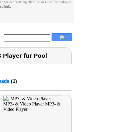
men Sie der Nutzung aller Cookies und Technologien
schutz
:
 Player für Pool
oads
(1)