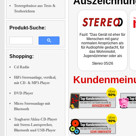
Auszeichnun
Testergebnisse aus Tests &
Testberichten
Produkt-Suche:
Fazit: "Das Gerät ist eher für
Menschen mit ganz
normalen Ansprüchen als
für Audiophile gedacht, für
das Wohnmobil,
Shopping:
Jugendzimmer oder als
Universalist fürs Hörbuch
Stereo 05/26
unterwegs. Für knapp 50
Cd Radio
Euro ist dieser Auvisio-
Player ein echter "No-
Kundenmeinu
Brainer" und ein
HiFi-Stereoanlage, vertikal,
funktionales Schnäppchen."
mit CD- & MP3-Player
DVD-Player
Micro-Stereoanlage mit
Bluetooth
Tragbarer Akku-CD-Player
mit Stereo-Lautsprecher,
Bluetooth und USB-Player