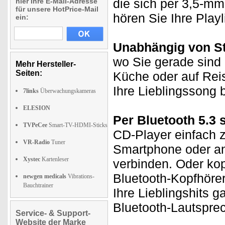
die sich per 3,5-mm
hier Ihre E-Mail-Adresse
für unsere HotPrice-Mail
hören Sie Ihre Playl
ein:
Unabhängig von S
wo Sie gerade sind 
Mehr Hersteller-
Seiten:
Küche oder auf Rei
Ihre Lieblingssong 
7links
Überwachungskameras
ELESION
Per Bluetooth 5.3
TVPeCee
Smart-TV-HDMI-Sticks
CD-Player einfach z
VR-Radio
Tuner
Smartphone oder an
Xystec
Kartenleser
verbinden. Oder ko
Bluetooth-Kopfhöre
newgen medicals
Vibrations-
Bauchtrainer
Ihre Lieblingshits 
Bluetooth-Lautsprec
Service- & Support-
Website der Marke