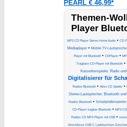
PEARL € 46,99*
Themen-Wolk
Player Bluet
•
MP3 CD Player Stereo Home Audio
CD-Pl
•
Mediaplayer
Mobile TV-Lautsprecher
•
•
Player mit Bluetooth
CDPlayer
MP3
•
Tragbare CD-Player mit Bluetooth
Kassettenspieler, Radio und
Digitalisierer für Sch
•
•
Radios Bluetooth
Akku CD Spieler
Stereo-Lautsprecher, Bluetooth un
•
Schallplattenspieler
Radios Bluetooth
•
CD-Player tragbar Bluetooth
MP3-CD-
•
Radios CD MP3-Player mit USB
sound
Anschlüsse USB-C Ladebuchsen Gesche