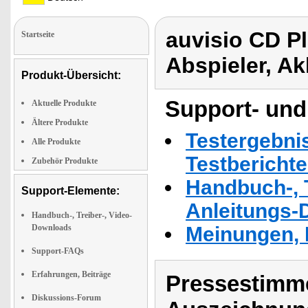
auvisio CD Pl
Startseite
Abspieler, A
Produkt-Übersicht:
Support- und
Aktuelle Produkte
Ältere Produkte
Testergebni
Alle Produkte
Testbericht
Zubehör Produkte
Handbuch-, T
Support-Elemente:
Anleitungs-
Handbuch-, Treiber-, Video-
Downloads
Meinungen, 
Support-FAQs
Erfahrungen, Beiträge
Pressestimme
Diskussions-Forum