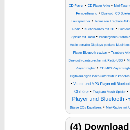
•
•
CD-Player
CD Player Akku
Mini-Tasch
•
Fernbedienung
Bluetooth CD Spiele
•
Lautsprecher
Terrassen Tragbare Akku
•
•
Radio
Küchenradios mit CD
Bluetoo
•
Spieler mit Radio
Wiedergaben Stereo c
Audio portable Displays pockets Musikbo
•
Player Bluetooth tragbar
Tragbare Akk
•
Bluetooth-Lautsprecher mit Radio USB
M
•
Player tragbar
CD MP3 Player tragb
Digitalanzeigen laden unterstützte kabellos
•
Video- und MP3-Player mit Bluetoo
•
•
Ohrhörer
Tragbare Musik Spieler
Player und Bluetooth
•
T
•
Bässe EQs Equalizers
Mini-Radios mit 
(4) Download